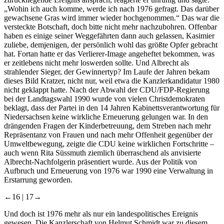
„Wohin ich auch komme, werde ich nach 1976 gefragt. Das darüber
gewachsene Gras wird immer wieder hochgenommen.“ Das war die
versteckte Botschaft, doch bitte nicht mehr nachzubohren. Offenbar
haben es einige seiner Weggefährten dann auch gelassen, Kasimier
zuliebe, demjenigen, der persönlich wohl das größte Opfer gebracht
hat. Fortan hatte er das Verlierer-Image angeheftet bekommen, was
er zeitlebens nicht mehr loswerden sollte. Und Albrecht als
strahlender Sieger, der Gewinnertyp? Im Laufe der Jahren bekam
dieses Bild Kratzer, nicht nur, weil etwa die Kanzlerkandidatur 1980
nicht geklappt hatte. Nach der Abwahl der CDU/FDP-Regierung
bei der Landtagswahl 1990 wurde von vielen Christdemokraten
beklagt, dass der Partei in den 14 Jahren Kabinettsverantwortung für
Niedersachsen keine wirkliche Erneuerung gelungen war. In den
drängenden Fragen der Kinderbetreuung, dem Streben nach mehr
Repräsentanz von Frauen und nach mehr Offenheit gegenüber der
Umweltbewegung, zeigte die CDU keine wirklichen Fortschritte –
auch wenn Rita Süssmuth ziemlich überraschend als anvisierte
Albrecht-Nachfolgerin präsentiert wurde. Aus der Politik von
Aufbruch und Erneuerung von 1976 war 1990 eine Verwaltung in
Erstarrung geworden.
←16 |
17→
Und doch ist 1976 mehr als nur ein landespolitisches Ereignis
gewesen. Die Kanzlerschaft von Helmut Schmidt war zu diesem