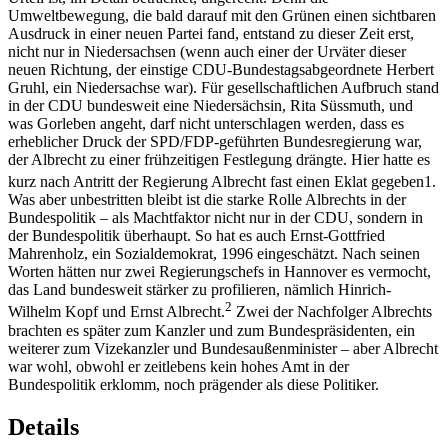
Umweltbewegung, die bald darauf mit den Grünen einen sichtbaren
Ausdruck in einer neuen Partei fand, entstand zu dieser Zeit erst,
nicht nur in Niedersachsen (wenn auch einer der Urväter dieser
neuen Richtung, der einstige CDU-Bundestagsabgeordnete Herbert
Gruhl, ein Niedersachse war). Für gesellschaftlichen Aufbruch stand
in der CDU bundesweit eine Niedersächsin, Rita Süssmuth, und
was Gorleben angeht, darf nicht unterschlagen werden, dass es
erheblicher Druck der SPD/FDP-geführten Bundesregierung war,
der Albrecht zu einer frühzeitigen Festlegung drängte. Hier hatte es
kurz nach Antritt der Regierung Albrecht fast einen Eklat gegeben
1
.
Was aber unbestritten bleibt ist die starke Rolle Albrechts in der
Bundespolitik – als Machtfaktor nicht nur in der CDU, sondern in
der Bundespolitik überhaupt. So hat es auch Ernst-Gottfried
Mahrenholz, ein Sozialdemokrat, 1996 eingeschätzt. Nach seinen
Worten hätten nur zwei Regierungschefs in Hannover es vermocht,
das Land bundesweit stärker zu profilieren, nämlich Hinrich-
2
Wilhelm Kopf und Ernst Albrecht.
Zwei der Nachfolger Albrechts
brachten es später zum Kanzler und zum Bundespräsidenten, ein
weiterer zum Vizekanzler und Bundesaußenminister – aber Albrecht
war wohl, obwohl er zeitlebens kein hohes Amt in der
Bundespolitik erklomm, noch prägender als diese Politiker.
Details