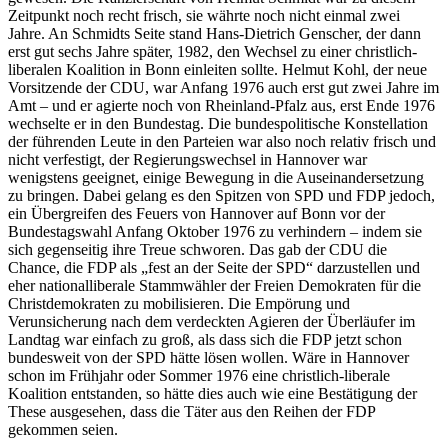
Zeitpunkt noch recht frisch, sie währte noch nicht einmal zwei
Jahre. An Schmidts Seite stand Hans-Dietrich Genscher, der dann
erst gut sechs Jahre später, 1982, den Wechsel zu einer christlich-
liberalen Koalition in Bonn einleiten sollte. Helmut Kohl, der neue
Vorsitzende der CDU, war Anfang 1976 auch erst gut zwei Jahre im
Amt – und er agierte noch von Rheinland-Pfalz aus, erst Ende 1976
wechselte er in den Bundestag. Die bundespolitische Konstellation
der führenden Leute in den Parteien war also noch relativ frisch und
nicht verfestigt, der Regierungswechsel in Hannover war
wenigstens geeignet, einige Bewegung in die Auseinandersetzung
zu bringen. Dabei gelang es den Spitzen von SPD und FDP jedoch,
ein Übergreifen des Feuers von Hannover auf Bonn vor der
Bundestagswahl Anfang Oktober 1976 zu verhindern – indem sie
sich gegenseitig ihre Treue schworen. Das gab der CDU die
Chance, die FDP als „fest an der Seite der SPD“ darzustellen und
eher nationalliberale Stammwähler der Freien Demokraten für die
Christdemokraten zu mobilisieren. Die Empörung und
Verunsicherung nach dem verdeckten Agieren der Überläufer im
Landtag war einfach zu groß, als dass sich die FDP jetzt schon
bundesweit von der SPD hätte lösen wollen. Wäre in Hannover
schon im Frühjahr oder Sommer 1976 eine christlich-liberale
Koalition entstanden, so hätte dies auch wie eine Bestätigung der
These ausgesehen, dass die Täter aus den Reihen der FDP
gekommen seien.