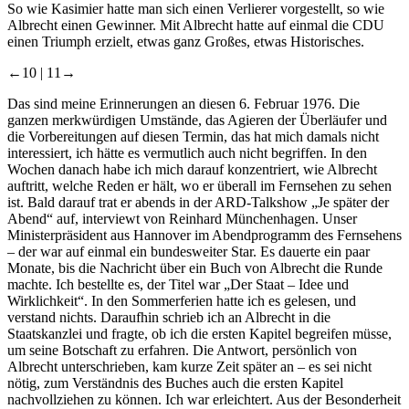
So wie Kasimier hatte man sich einen Verlierer vorgestellt, so wie
Albrecht einen Gewinner. Mit Albrecht hatte auf einmal die CDU
einen Triumph erzielt, etwas ganz Großes, etwas Historisches.
←10 |
11→
Das sind meine Erinnerungen an diesen 6. Februar 1976. Die
ganzen merkwürdigen Umstände, das Agieren der Überläufer und
die Vorbereitungen auf diesen Termin, das hat mich damals nicht
interessiert, ich hätte es vermutlich auch nicht begriffen. In den
Wochen danach habe ich mich darauf konzentriert, wie Albrecht
auftritt, welche Reden er hält, wo er überall im Fernsehen zu sehen
ist. Bald darauf trat er abends in der ARD-Talkshow „Je später der
Abend“ auf, interviewt von Reinhard Münchenhagen. Unser
Ministerpräsident aus Hannover im Abendprogramm des Fernsehens
– der war auf einmal ein bundesweiter Star. Es dauerte ein paar
Monate, bis die Nachricht über ein Buch von Albrecht die Runde
machte. Ich bestellte es, der Titel war „Der Staat – Idee und
Wirklichkeit“. In den Sommerferien hatte ich es gelesen, und
verstand nichts. Daraufhin schrieb ich an Albrecht in die
Staatskanzlei und fragte, ob ich die ersten Kapitel begreifen müsse,
um seine Botschaft zu erfahren. Die Antwort, persönlich von
Albrecht unterschrieben, kam kurze Zeit später an – es sei nicht
nötig, zum Verständnis des Buches auch die ersten Kapitel
nachvollziehen zu können. Ich war erleichtert. Aus der Besonderheit