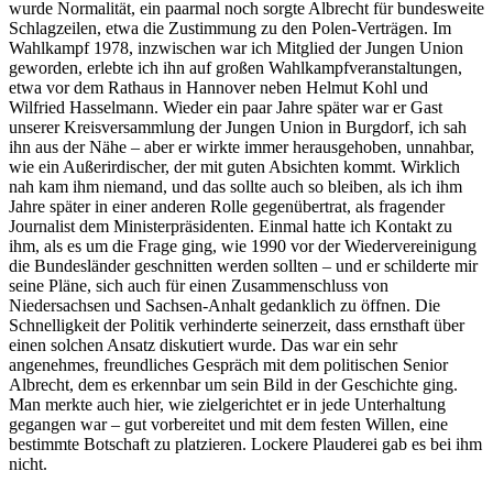
wurde Normalität, ein paarmal noch sorgte Albrecht für bundesweite
Schlagzeilen, etwa die Zustimmung zu den Polen-Verträgen. Im
Wahlkampf 1978, inzwischen war ich Mitglied der Jungen Union
geworden, erlebte ich ihn auf großen Wahlkampfveranstaltungen,
etwa vor dem Rathaus in Hannover neben Helmut Kohl und
Wilfried Hasselmann. Wieder ein paar Jahre später war er Gast
unserer Kreisversammlung der Jungen Union in Burgdorf, ich sah
ihn aus der Nähe – aber er wirkte immer herausgehoben, unnahbar,
wie ein Außerirdischer, der mit guten Absichten kommt. Wirklich
nah kam ihm niemand, und das sollte auch so bleiben, als ich ihm
Jahre später in einer anderen Rolle gegenübertrat, als fragender
Journalist dem Ministerpräsidenten. Einmal hatte ich Kontakt zu
ihm, als es um die Frage ging, wie 1990 vor der Wiedervereinigung
die Bundesländer geschnitten werden sollten – und er schilderte mir
seine Pläne, sich auch für einen Zusammenschluss von
Niedersachsen und Sachsen-Anhalt gedanklich zu öffnen. Die
Schnelligkeit der Politik verhinderte seinerzeit, dass ernsthaft über
einen solchen Ansatz diskutiert wurde. Das war ein sehr
angenehmes, freundliches Gespräch mit dem politischen Senior
Albrecht, dem es erkennbar um sein Bild in der Geschichte ging.
Man merkte auch hier, wie zielgerichtet er in jede Unterhaltung
gegangen war – gut vorbereitet und mit dem festen Willen, eine
bestimmte Botschaft zu platzieren. Lockere Plauderei gab es bei ihm
nicht.