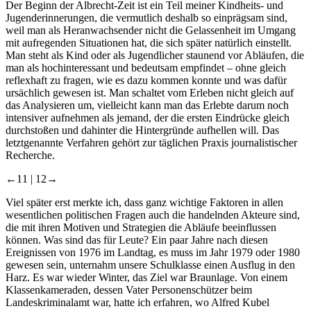
Der Beginn der Albrecht-Zeit ist ein Teil meiner Kindheits- und
Jugenderinnerungen, die vermutlich deshalb so einprägsam sind,
weil man als Heranwachsender nicht die Gelassenheit im Umgang
mit aufregenden Situationen hat, die sich später natürlich einstellt.
Man steht als Kind oder als Jugendlicher staunend vor Abläufen, die
man als hochinteressant und bedeutsam empfindet – ohne gleich
reflexhaft zu fragen, wie es dazu kommen konnte und was dafür
ursächlich gewesen ist. Man schaltet vom Erleben nicht gleich auf
das Analysieren um, vielleicht kann man das Erlebte darum noch
intensiver aufnehmen als jemand, der die ersten Eindrücke gleich
durchstoßen und dahinter die Hintergründe aufhellen will. Das
letztgenannte Verfahren gehört zur täglichen Praxis journalistischer
Recherche.
←11 |
12→
Viel später erst merkte ich, dass ganz wichtige Faktoren in allen
wesentlichen politischen Fragen auch die handelnden Akteure sind,
die mit ihren Motiven und Strategien die Abläufe beeinflussen
können. Was sind das für Leute? Ein paar Jahre nach diesen
Ereignissen von 1976 im Landtag, es muss im Jahr 1979 oder 1980
gewesen sein, unternahm unsere Schulklasse einen Ausflug in den
Harz. Es war wieder Winter, das Ziel war Braunlage. Von einem
Klassenkameraden, dessen Vater Personenschützer beim
Landeskriminalamt war, hatte ich erfahren, wo Alfred Kubel