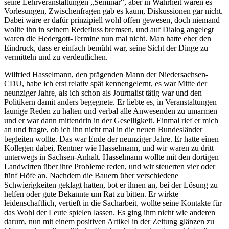
seine Lehrveranstaltungen „Seminar“, aber in Wahrheit waren es
Vorlesungen, Zwischenfragen gab es kaum, Diskussionen gar nicht.
Dabei wäre er dafür prinzipiell wohl offen gewesen, doch niemand
wollte ihn in seinem Redefluss bremsen, und auf Dialog angelegt
waren die Hedergott-Termine nun mal nicht. Man hatte eher den
Eindruck, dass er einfach bemüht war, seine Sicht der Dinge zu
vermitteln und zu verdeutlichen.
Wilfried Hasselmann, den prägenden Mann der Niedersachsen-
CDU, habe ich erst relativ spät kennengelernt, es war Mitte der
neunziger Jahre, als ich schon als Journalist tätig war und den
Politikern damit anders begegnete. Er liebte es, in Veranstaltungen
launige Reden zu halten und verbal alle Anwesenden zu umarmen –
und er war dann mittendrin in der Geselligkeit. Einmal rief er mich
an und fragte, ob ich ihn nicht mal in die neuen Bundesländer
begleiten wollte. Das war Ende der neunziger Jahre. Er hatte einen
Kollegen dabei, Rentner wie Hasselmann, und wir waren zu dritt
unterwegs in Sachsen-Anhalt. Hasselmann wollte mit den dortigen
Landwirten über ihre Probleme reden, und wir steuerten vier oder
fünf Höfe an. Nachdem die Bauern über verschiedene
Schwierigkeiten geklagt hatten, bot er ihnen an, bei der Lösung zu
helfen oder gute Bekannte um Rat zu bitten. Er wirkte
leidenschaftlich, vertieft in die Sacharbeit, wollte seine Kontakte für
das Wohl der Leute spielen lassen. Es ging ihm nicht wie anderen
darum, nun mit einem positiven Artikel in der Zeitung glänzen zu