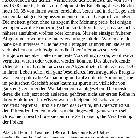
bis 1978 dauerte, lebten zum Zeitpunkt der Erstellung dieses Buches
noch 39. 35 von ihnen waren erreichbar, bereit und in der Lage, sich
zu den damaligen Ereignissen in einem kurzen Gespräch zu äußern.
Die meisten gaben ohne zu zögern ihre Meinung preis, bei einigen
wenigen war die Erinnerung schon so stark verblasst, dass sie nichts
näheres ausführen wollten oder konnten. Nur ein einziger früherer
Abgeordneter wehrte die Interviewanfrage mit den Worten ab: „Ich
habe kein Interesse.“ Die meisten Befragten räumten ein, sie seien
sich bis heute unschlüssig, wer die Überläufer gewesen seien.
Einige wenige aber hatten eine feste Vorstellung davon, wo diese zu
vermuten waren oder verortet werden können. Das überwiegende
Urteil der damals dabei gewesenen Abgeordneten lautete, dass 1976
in ihrem Leben schon ein ganz besonderes, herausragendes Ereignis
war – eine politische Anspannung und aufwühlende Stimmung, die
im politischen Geschäft sonst kaum zu spüren ist, vielleicht von
ganz eng verlaufenden Wahlabenden mal abgesehen. Die meisten
derer, die sich jetzt noch äußerten, gehörten nicht zur ersten Reihe in
ihren Fraktionen, ihr Wissen war nach eigener Einschätzung
meistens begrenzt – und sie hatten das Gefühl, im Unterschied zu
den führenden Leuten in vieles nicht eingeweiht gewesen zu sein.
Umso mehr beschäftigte sie dann die Zeit danach, die Verarbeitung
der Folgen.
Als ich Helmut Kasimier 1996 auf das damals 20 Jahre
zurückliegende Ereignis ansprach, reagierte er unruhig und sagte: