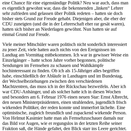
eine Chance für eine eigenständige Politik? Neu war auch, dass man
es eigentlich gewohnt war, dass die bekennenden „linken“ Lehrer
sehr zufrieden und gelassen über Politik redeten – hatten sie doch
bisher stets Grund zur Freude gehabt. Diejenigen aber, die eher der
CDU zuneigten (und die in der Lehrerschaft eher rar gesät waren),
hatten sich bisher an Niederlagen gewöhnt. Nun hatten sie auf
einmal Grund zur Freude.
Viele meiner Mitschüler waren politisch nicht sonderlich interessiert
zu jener Zeit, viele hatten auch nichts von den Ereignissen im
Landtag am Vormittag mitbekommen. Ich war in gewisser Weise ein
Einzelgänger – hatte schon Jahre vorher begonnen, politische
Sendungen im Fernsehen zu schauen und Wahlkämpfe
hochinteressant zu finden. Ob ich als 15-Jähriger alles begriffen
habe, einschließlich der Abläufe in Landtagen und im Bundestag,
der Wechselbeziehungen zwischen den verschiedenen
Machtzentren, das muss ich in der Rückschau bezweifeln. Aber ich
war CDU-Anhänger, und als solcher hatte ich in diesen Wochen
und besonders am 6. Februar 1976 einen neuen Star: Ernst Albrecht,
den neuen Ministerpräsidenten, einen strahlenden, jugendlich frisch
wirkenden Politiker, der reden konnte und immerfort lächelte. Eine
optimistische, zugleich freundlich und zupackend wirkende Person.
Von Helmut Kasimier hatte man als Fernsehzuschauer damals nur
das Bild vor Augen, wie er regungslos in der letzten Reihe seiner
Fraktion saß, die Hände gefaltet, den Blick starr ins Leere gerichtet.