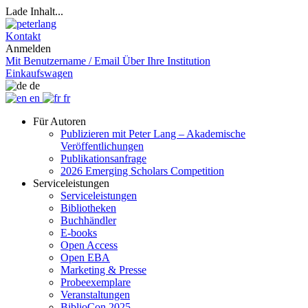
Lade Inhalt...
Kontakt
Anmelden
Mit Benutzername / Email
Über Ihre Institution
Einkaufswagen
de
en
fr
Für Autoren
Publizieren mit Peter Lang – Akademische
Veröffentlichungen
Publikationsanfrage
2026 Emerging Scholars Competition
Serviceleistungen
Serviceleistungen
Bibliotheken
Buchhändler
E-books
Open Access
Open EBA
Marketing & Presse
Probeexemplare
Veranstaltungen
BiblioCon 2025