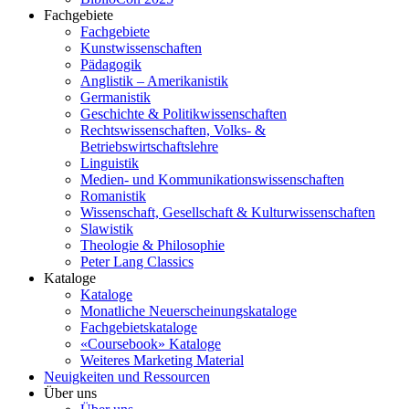
Fachgebiete
Fachgebiete
Kunstwissenschaften
Pädagogik
Anglistik – Amerikanistik
Germanistik
Geschichte & Politikwissenschaften
Rechtswissenschaften, Volks- &
Betriebswirtschaftslehre
Linguistik
Medien- und Kommunikationswissenschaften
Romanistik
Wissenschaft, Gesellschaft & Kulturwissenschaften
Slawistik
Theologie & Philosophie
Peter Lang Classics
Kataloge
Kataloge
Monatliche Neuerscheinungskataloge
Fachgebietskataloge
«Coursebook» Kataloge
Weiteres Marketing Material
Neuigkeiten und Ressourcen
Über uns