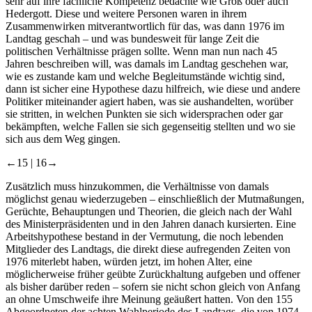
sehr auf ihre fachliche Kompetenz bedachte wie Groß oder auch
Hedergott. Diese und weitere Personen waren in ihrem
Zusammenwirken mitverantwortlich für das, was dann 1976 im
Landtag geschah – und was bundesweit für lange Zeit die
politischen Verhältnisse prägen sollte. Wenn man nun nach 45
Jahren beschreiben will, was damals im Landtag geschehen war,
wie es zustande kam und welche Begleitumstände wichtig sind,
dann ist sicher eine Hypothese dazu hilfreich, wie diese und andere
Politiker miteinander agiert haben, was sie aushandelten, worüber
sie stritten, in welchen Punkten sie sich widersprachen oder gar
bekämpften, welche Fallen sie sich gegenseitig stellten und wo sie
sich aus dem Weg gingen.
←15 |
16→
Zusätzlich muss hinzukommen, die Verhältnisse von damals
möglichst genau wiederzugeben – einschließlich der Mutmaßungen,
Gerüchte, Behauptungen und Theorien, die gleich nach der Wahl
des Ministerpräsidenten und in den Jahren danach kursierten. Eine
Arbeitshypothese bestand in der Vermutung, die noch lebenden
Mitglieder des Landtags, die direkt diese aufregenden Zeiten von
1976 miterlebt haben, würden jetzt, im hohen Alter, eine
möglicherweise früher geübte Zurückhaltung aufgeben und offener
als bisher darüber reden – sofern sie nicht schon gleich von Anfang
an ohne Umschweife ihre Meinung geäußert hatten. Von den 155
Abgeordneten der achten Wahlperiode des Landtags, die von 1974