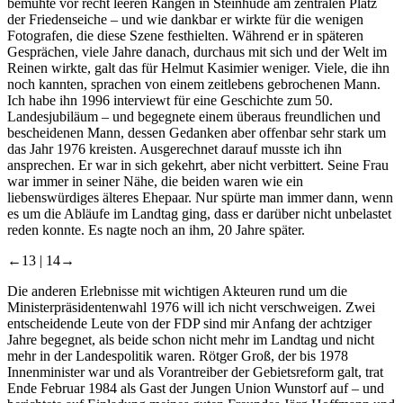
bemühte vor recht leeren Rängen in Steinhude am zentralen Platz
der Friedenseiche – und wie dankbar er wirkte für die wenigen
Fotografen, die diese Szene festhielten. Während er in späteren
Gesprächen, viele Jahre danach, durchaus mit sich und der Welt im
Reinen wirkte, galt das für Helmut Kasimier weniger. Viele, die ihn
noch kannten, sprachen von einem zeitlebens gebrochenen Mann.
Ich habe ihn 1996 interviewt für eine Geschichte zum 50.
Landesjubiläum – und begegnete einem überaus freundlichen und
bescheidenen Mann, dessen Gedanken aber offenbar sehr stark um
das Jahr 1976 kreisten. Ausgerechnet darauf musste ich ihn
ansprechen. Er war in sich gekehrt, aber nicht verbittert. Seine Frau
war immer in seiner Nähe, die beiden waren wie ein
liebenswürdiges älteres Ehepaar. Nur spürte man immer dann, wenn
es um die Abläufe im Landtag ging, dass er darüber nicht unbelastet
reden konnte. Es nagte noch an ihm, 20 Jahre später.
←13 |
14→
Die anderen Erlebnisse mit wichtigen Akteuren rund um die
Ministerpräsidentenwahl 1976 will ich nicht verschweigen. Zwei
entscheidende Leute von der FDP sind mir Anfang der achtziger
Jahre begegnet, als beide schon nicht mehr im Landtag und nicht
mehr in der Landespolitik waren. Rötger Groß, der bis 1978
Innenminister war und als Vorantreiber der Gebietsreform galt, trat
Ende Februar 1984 als Gast der Jungen Union Wunstorf auf – und