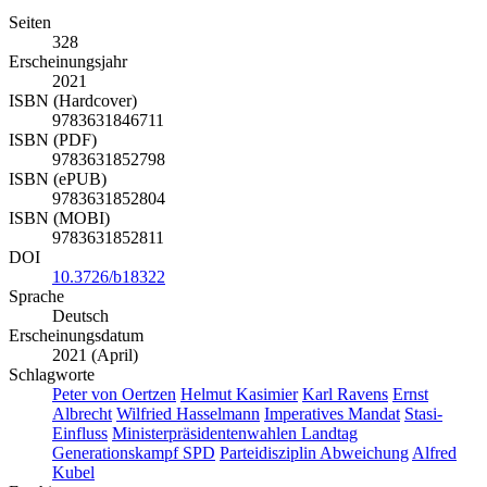
Seiten
328
Erscheinungsjahr
2021
ISBN (Hardcover)
9783631846711
ISBN (PDF)
9783631852798
ISBN (ePUB)
9783631852804
ISBN (MOBI)
9783631852811
DOI
10.3726/b18322
Sprache
Deutsch
Erscheinungsdatum
2021 (April)
Schlagworte
Peter von Oertzen
Helmut Kasimier
Karl Ravens
Ernst
Albrecht
Wilfried Hasselmann
Imperatives Mandat
Stasi-
Einfluss
Ministerpräsidentenwahlen Landtag
Generationskampf SPD
Parteidisziplin Abweichung
Alfred
Kubel