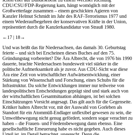
CDU/CSU/FDP-Regierung kam, hängt womöglich mit der
Großwetterlage zusammen – einem geschickten Agieren von
Kanzler Helmut Schmidt im Jahr des RAF-Terrorismus 1977 und
einem Wiederaufbegehren der konservativen Kräfte in der Union,
repräsentiert durch die Kanzlerkandidatur von Strauß 1980.
←17 |
18→
Und was heißt das für Niedersachsen, das damals 30. Geburtstag
feierte – und sich bei Erscheinen dieses Buches auf den 75.
Gründungstag vorbereitet? Die Ära Albrecht, die von 1976 bis 1990
dauerte, brachte Niedersachsen bundesweit viel stärker in die
politische Aufmerksamkeit als je zuvor. Aus CDU-Sicht war diese
Ära eine Zeit von wirtschaftlicher Aufwärtsentwicklung, einer
Stärkung von Wissenschaft und Forschung, eines Schubs für die
Infrastruktur. Da solche Entwicklungen immer nur teilweise von
landespolitischen Entscheidungen geprägt sind und stark auch von
der wirtschaftlichen Gesamtsituation abhängen, ist bei solchen
Einschätzungen Vorsicht angesagt. Das gilt auch für die Gegenseite.
Kritiker halten Albrecht vor, mit der Auswahl von Gorleben als
Standort für ein Atommüll-Endlager unflexibel gewesen zu sein, die
Umweltbewegung nicht genug gefördert, sondern sogar verachtet zu
haben – die Frauen- und Friedensbewegung dann ebenso. Eine
gesellschaftliche Erneuerung habe es nicht gegeben. Auch dieses
Urteil ist, im Detail betrachtet, ungerecht. Denn die