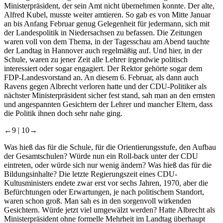
Ministerpräsident, der sein Amt nicht übernehmen konnte. Der alte,
Alfred Kubel, musste weiter amtieren. So gab es von Mitte Januar
an bis Anfang Februar genug Gelegenheit für jedermann, sich mit
der Landespolitik in Niedersachsen zu befassen. Die Zeitungen
waren voll von dem Thema, in der Tagesschau am Abend tauchte
der Landtag in Hannover auch regelmäßig auf. Und hier, in der
Schule, waren zu jener Zeit alle Lehrer irgendwie politisch
interessiert oder sogar engagiert. Der Rektor gehörte sogar dem
FDP-Landesvorstand an. An diesem 6. Februar, als dann auch
Ravens gegen Albrecht verloren hatte und der CDU-Politiker als
nächster Ministerpräsident sicher fest stand, sah man an den ernsten
und angespannten Gesichtern der Lehrer und mancher Eltern, dass
die Politik ihnen doch sehr nahe ging.
←9 |
10→
Was hieß das für die Schule, für die Orientierungsstufe, den Aufbau
der Gesamtschulen? Würde nun ein Roll-back unter der CDU
eintreten, oder würde sich nur wenig ändern? Was hieß das für die
Bildungsinhalte? Die letzte Regierungszeit eines CDU-
Kultusministers endete zwar erst vor sechs Jahren, 1970, aber die
Befürchtungen oder Erwartungen, je nach politischem Standort,
waren schon groß. Man sah es in den sorgenvoll wirkenden
Gesichtern. Würde jetzt viel umgewälzt werden? Hatte Albrecht als
Ministerpräsident ohne formelle Mehrheit im Landtag überhaupt