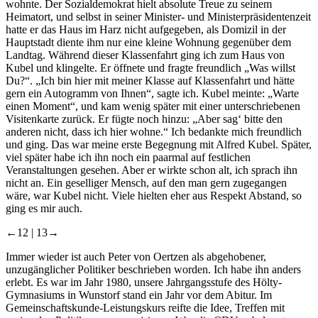
wohnte. Der Sozialdemokrat hielt absolute Treue zu seinem
Heimatort, und selbst in seiner Minister- und Ministerpräsidentenzeit
hatte er das Haus im Harz nicht aufgegeben, als Domizil in der
Hauptstadt diente ihm nur eine kleine Wohnung gegenüber dem
Landtag. Während dieser Klassenfahrt ging ich zum Haus von
Kubel und klingelte. Er öffnete und fragte freundlich „Was willst
Du?“. „Ich bin hier mit meiner Klasse auf Klassenfahrt und hätte
gern ein Autogramm von Ihnen“, sagte ich. Kubel meinte: „Warte
einen Moment“, und kam wenig später mit einer unterschriebenen
Visitenkarte zurück. Er fügte noch hinzu: „Aber sag‘ bitte den
anderen nicht, dass ich hier wohne.“ Ich bedankte mich freundlich
und ging. Das war meine erste Begegnung mit Alfred Kubel. Später,
viel später habe ich ihn noch ein paarmal auf festlichen
Veranstaltungen gesehen. Aber er wirkte schon alt, ich sprach ihn
nicht an. Ein geselliger Mensch, auf den man gern zugegangen
wäre, war Kubel nicht. Viele hielten eher aus Respekt Abstand, so
ging es mir auch.
←12 |
13→
Immer wieder ist auch Peter von Oertzen als abgehobener,
unzugänglicher Politiker beschrieben worden. Ich habe ihn anders
erlebt. Es war im Jahr 1980, unsere Jahrgangsstufe des Hölty-
Gymnasiums in Wunstorf stand ein Jahr vor dem Abitur. Im
Gemeinschaftskunde-Leistungskurs reifte die Idee, Treffen mit