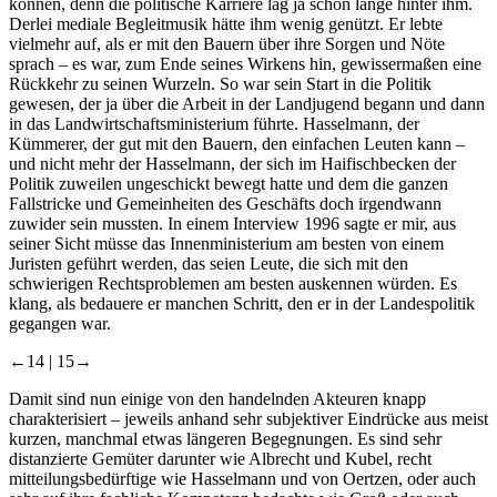
können, denn die politische Karriere lag ja schon lange hinter ihm.
Derlei mediale Begleitmusik hätte ihm wenig genützt. Er lebte
vielmehr auf, als er mit den Bauern über ihre Sorgen und Nöte
sprach – es war, zum Ende seines Wirkens hin, gewissermaßen eine
Rückkehr zu seinen Wurzeln. So war sein Start in die Politik
gewesen, der ja über die Arbeit in der Landjugend begann und dann
in das Landwirtschaftsministerium führte. Hasselmann, der
Kümmerer, der gut mit den Bauern, den einfachen Leuten kann –
und nicht mehr der Hasselmann, der sich im Haifischbecken der
Politik zuweilen ungeschickt bewegt hatte und dem die ganzen
Fallstricke und Gemeinheiten des Geschäfts doch irgendwann
zuwider sein mussten. In einem Interview 1996 sagte er mir, aus
seiner Sicht müsse das Innenministerium am besten von einem
Juristen geführt werden, das seien Leute, die sich mit den
schwierigen Rechtsproblemen am besten auskennen würden. Es
klang, als bedauere er manchen Schritt, den er in der Landespolitik
gegangen war.
←14 |
15→
Damit sind nun einige von den handelnden Akteuren knapp
charakterisiert – jeweils anhand sehr subjektiver Eindrücke aus meist
kurzen, manchmal etwas längeren Begegnungen. Es sind sehr
distanzierte Gemüter darunter wie Albrecht und Kubel, recht
mitteilungsbedürftige wie Hasselmann und von Oertzen, oder auch