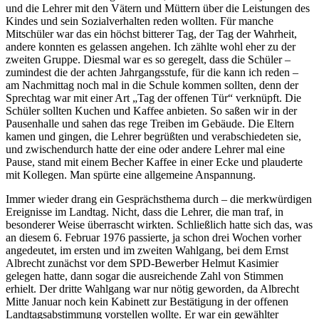
und die Lehrer mit den Vätern und Müttern über die Leistungen des
Kindes und sein Sozialverhalten reden wollten. Für manche
Mitschüler war das ein höchst bitterer Tag, der Tag der Wahrheit,
andere konnten es gelassen angehen. Ich zählte wohl eher zu der
zweiten Gruppe. Diesmal war es so geregelt, dass die Schüler –
zumindest die der achten Jahrgangsstufe, für die kann ich reden –
am Nachmittag noch mal in die Schule kommen sollten, denn der
Sprechtag war mit einer Art „Tag der offenen Tür“ verknüpft. Die
Schüler sollten Kuchen und Kaffee anbieten. So saßen wir in der
Pausenhalle und sahen das rege Treiben im Gebäude. Die Eltern
kamen und gingen, die Lehrer begrüßten und verabschiedeten sie,
und zwischendurch hatte der eine oder andere Lehrer mal eine
Pause, stand mit einem Becher Kaffee in einer Ecke und plauderte
mit Kollegen. Man spürte eine allgemeine Anspannung.
Immer wieder drang ein Gesprächsthema durch – die merkwürdigen
Ereignisse im Landtag. Nicht, dass die Lehrer, die man traf, in
besonderer Weise überrascht wirkten. Schließlich hatte sich das, was
an diesem 6. Februar 1976 passierte, ja schon drei Wochen vorher
angedeutet, im ersten und im zweiten Wahlgang, bei dem Ernst
Albrecht zunächst vor dem SPD-Bewerber Helmut Kasimier
gelegen hatte, dann sogar die ausreichende Zahl von Stimmen
erhielt. Der dritte Wahlgang war nur nötig geworden, da Albrecht
Mitte Januar noch kein Kabinett zur Bestätigung in der offenen
Landtagsabstimmung vorstellen wollte. Er war ein gewählter