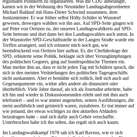
regionalen Politikern zu organisieren. Was die CDU anbelangte,
kamen wir in der Wohnung des Neustädter Landtagsabgeordneten
Michael Baldauf mit Hans-Dieter Schwind zusammen, dem
Justizminister. Er war früher selbst Hölty-Schüler in Wunstorf
gewesen, deswegen wählten wir ihn aus. Auf SPD-Seite gingen wir
auf Peter von Oertzen zu, der unseren Landtagswahlkreis auf SPD-
Seite betreute und dort dann bei den Landtagswahlen auch antrat. In
der Wunstorfer SPD-Geschäftsstelle in der Langen Straße wurde ein
Treffen arrangiert, und ich erinnere mich noch gut, wie
beeindruckend von Oertzen hier auftrat. Er, der Chefideologe der
SPD, erläuterte seine Politik, beklagte sich über Verunglimpfungen
des politischen Gegners, ging auf bundespolitische Themen ein.
Man merkte ihm an, dass er nicht jeden Tag mit Schülern sprach, die
sich in den meisten Verästelungen des politischen Tagesgeschäfts
nicht auskannten. Aber er bemühte sich redlich, ließ sich auch auf
Gegenargumente ein, wirkte alles andere als distanziert oder
überheblich. Viele Jahre darauf, als ich als Journalist arbeitete, habe
ich hin und wieder in Diskussionsrunden erlebt und mit ihm auch
telefoniert – und es war immer angenehm, seinen Ausführungen, die
meist ausführlich und geistreich waren, zuzuhören. Er trat immer auf
wie jemand, der etwas wichtiges zu den aktuellen Abläufen
beizutragen hatte – und sich dafür auch Gehör verschaffte.
Unterbrochen habe ich ihn selten, das ergab sich auch kaum.
Im Landtagswahlkampf 1978 sah ich Karl Ravens, wie er sich