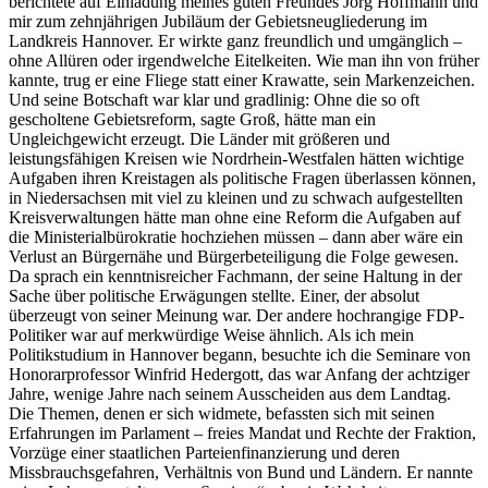
berichtete auf Einladung meines guten Freundes Jörg Hoffmann und
mir zum zehnjährigen Jubiläum der Gebietsneugliederung im
Landkreis Hannover. Er wirkte ganz freundlich und umgänglich –
ohne Allüren oder irgendwelche Eitelkeiten. Wie man ihn von früher
kannte, trug er eine Fliege statt einer Krawatte, sein Markenzeichen.
Und seine Botschaft war klar und gradlinig: Ohne die so oft
gescholtene Gebietsreform, sagte Groß, hätte man ein
Ungleichgewicht erzeugt. Die Länder mit größeren und
leistungsfähigen Kreisen wie Nordrhein-Westfalen hätten wichtige
Aufgaben ihren Kreistagen als politische Fragen überlassen können,
in Niedersachsen mit viel zu kleinen und zu schwach aufgestellten
Kreisverwaltungen hätte man ohne eine Reform die Aufgaben auf
die Ministerialbürokratie hochziehen müssen – dann aber wäre ein
Verlust an Bürgernähe und Bürgerbeteiligung die Folge gewesen.
Da sprach ein kenntnisreicher Fachmann, der seine Haltung in der
Sache über politische Erwägungen stellte. Einer, der absolut
überzeugt von seiner Meinung war. Der andere hochrangige FDP-
Politiker war auf merkwürdige Weise ähnlich. Als ich mein
Politikstudium in Hannover begann, besuchte ich die Seminare von
Honorarprofessor Winfrid Hedergott, das war Anfang der achtziger
Jahre, wenige Jahre nach seinem Ausscheiden aus dem Landtag.
Die Themen, denen er sich widmete, befassten sich mit seinen
Erfahrungen im Parlament – freies Mandat und Rechte der Fraktion,
Vorzüge einer staatlichen Parteienfinanzierung und deren
Missbrauchsgefahren, Verhältnis von Bund und Ländern. Er nannte