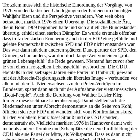
Trotzdem muss sich die historische Einordnung der Vorgänge von
1976 von den taktischen Überlegungen der Parteien im damaligen
Wahljahr lösen und die Perspektive verändern. Von weit oben
betrachtet, markiert 1976 einen Übergang. Die sozialliberale Ära,
die in Bonn 1969 begonnen hatte und sich auf etliche Bundesländer
übertrug, erhielt einen starken Dämpfer. Es wurde erstmals offenbar,
dass trotz der starken Erneuerung auch in der FDP eine gefühlte und
gelebte Partnerschaft zwischen SPD und FDP nicht entstanden war.
Das war dann mit dem anderen späteren Dauerpartner der SPD, den
Grünen, schon anders, war dort doch lange Zeit von einem „rot-
grünen Lebensgefühl“ die Rede gewesen. Niemand hat zuvor aber
je von einem „rot-gelben Lebensgefühl“ gesprochen. Die CDU,
ebenfalls in den siebziger Jahren eine Partei im Umbruch, gewann
mit der Albrecht-Regierungszeit ein liberales Image – verbunden vor
allem mit dem Ja Niedersachsens zu den Polen-Verträgen im
Bundesrat, später dann auch mit der Aufnahme der vietnamesischen
„Boat-People“. Auch die Berufung von Walther Leisler Kiep
förderte diese sichtbare Liberalisierung. Damit stellten sich die
Niedersachsen unter Albrecht demonstrativ an die Seite von Kohl,
öffneten sich zur FDP und wandten sich vom Konfrontationskurs,
für den vor allem Franz Josef Strauß und die CSU standen,
demonstrativ ab. Vielleicht markiert 1976 in Hannover damit weit
mehr als andere Termine und Schauplätze die neue Profilbildung der
CDU als eine Partei der Mitte, als Volkspartei. Dass es dann nicht
schon eher auf Bundesebene zu einem Wechsel Richtung