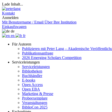
Lade Inhalt...
Kontakt
Anmelden
Mit Benutzername / Email
Über Ihre Institution
Einkaufswagen
de
en
fr
Für Autoren
Publizieren mit Peter Lang – Akademische Veröffentlic
Publikationsanfrage
2026 Emerging Scholars Competition
Serviceleistungen
Serviceleistungen
Bibliotheken
Buchhändler
E-books
Open Access
Open EBA
Marketing & Presse
Probeexemplare
Veranstaltungen
BiblioCon 2025
Fachgebiete