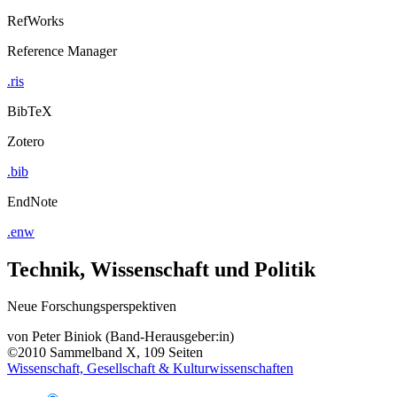
RefWorks
Reference Manager
.ris
BibTeX
Zotero
.bib
EndNote
.enw
Technik, Wissenschaft und Politik
Neue Forschungsperspektiven
von
Peter Biniok (Band-Herausgeber:in)
©2010
Sammelband
X, 109 Seiten
Wissenschaft, Gesellschaft & Kulturwissenschaften