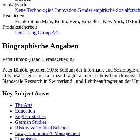
Schlagworte
Neue Technologien
Innovation
Gender
empirische Sozialforsc
Erschienen
Frankfurt am Main, Berlin, Bern, Bruxelles, New York, Oxford,
Produktsicherheit
Peter Lang Group AG
Biographische Angaben
Peter Biniok (Band-Herausgeber:in)
Peter Biniok, geboren 1975; Sudium der Informatik und Soziologie a
Organisationen» und Lehrbeauftragter an der Technischen Universität 
Nanoscale Research in Switzerland» und Lehrbeauftragter an der Uni
Key Subject Areas
The Arts
Education
English Studies
German Studies
History & Political Science
Law, Economics & Management
Linguistics