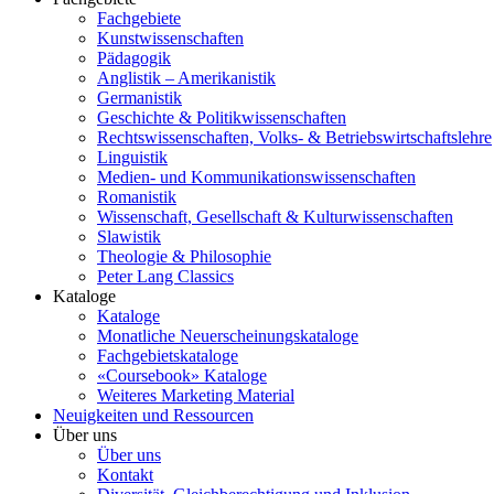
Fachgebiete
Kunstwissenschaften
Pädagogik
Anglistik – Amerikanistik
Germanistik
Geschichte & Politikwissenschaften
Rechtswissenschaften, Volks- & Betriebswirtschaftslehre
Linguistik
Medien- und Kommunikationswissenschaften
Romanistik
Wissenschaft, Gesellschaft & Kulturwissenschaften
Slawistik
Theologie & Philosophie
Peter Lang Classics
Kataloge
Kataloge
Monatliche Neuerscheinungskataloge
Fachgebietskataloge
«Coursebook» Kataloge
Weiteres Marketing Material
Neuigkeiten und Ressourcen
Über uns
Über uns
Kontakt