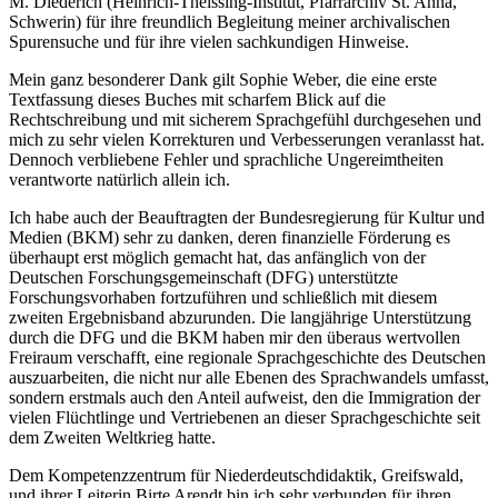
M. Diederich (Heinrich-Theissing-Institut, Pfarrarchiv St. Anna,
Schwerin) für ihre freundlich Begleitung meiner archivalischen
Spurensuche und für ihre vielen sachkundigen Hinweise.
Mein ganz besonderer Dank gilt Sophie Weber, die eine erste
Textfassung dieses Buches mit scharfem Blick auf die
Rechtschreibung und mit sicherem Sprachgefühl durchgesehen und
mich zu sehr vielen Korrekturen und Verbesserungen veranlasst hat.
Dennoch verbliebene Fehler und sprachliche Ungereimtheiten
verantworte natürlich allein ich.
Ich habe auch der
Beauftragten der Bundesregierung für Kultur und
Medien (BKM)
sehr zu danken, deren finanzielle Förderung es
überhaupt erst möglich gemacht hat, das anfänglich von der
Deutschen Forschungsgemeinschaft (DFG)
unterstützte
Forschungsvorhaben fortzuführen und schließlich mit diesem
zweiten Ergebnisband abzurunden. Die langjährige Unterstützung
durch die DFG und die BKM haben mir den überaus wertvollen
Freiraum verschafft, eine regionale Sprachgeschichte des Deutschen
auszuarbeiten, die nicht nur alle Ebenen des Sprachwandels umfasst,
sondern erstmals auch den Anteil aufweist, den die Immigration der
vielen Flüchtlinge und Vertriebenen an dieser Sprachgeschichte seit
dem Zweiten Weltkrieg hatte.
Dem
Kompetenzzentrum für Niederdeutschdidaktik
, Greifswald,
und ihrer Leiterin Birte Arendt bin ich sehr verbunden für ihren