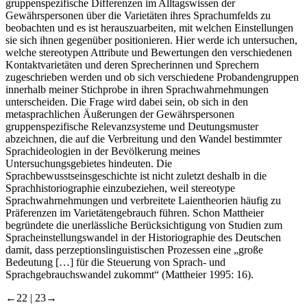
gruppenspezifische Differenzen im Alltagswissen der
Gewährspersonen über die Varietäten ihres Sprachumfelds zu
beobachten und es ist herauszuarbeiten, mit welchen Einstellungen
sie sich ihnen gegenüber positionieren. Hier werde ich untersuchen,
welche stereotypen Attribute und Bewertungen den verschiedenen
Kontaktvarietäten und deren Sprecherinnen und Sprechern
zugeschrieben werden und ob sich verschiedene Probandengruppen
innerhalb meiner Stichprobe in ihren Sprachwahrnehmungen
unterscheiden. Die Frage wird dabei sein, ob sich in den
metasprachlichen Äußerungen der Gewährspersonen
gruppenspezifische Relevanzsysteme und Deutungsmuster
abzeichnen, die auf die Verbreitung und den Wandel bestimmter
Sprachideologien in der Bevölkerung meines
Untersuchungsgebietes hindeuten. Die
Sprachbewusstseinsgeschichte ist nicht zuletzt deshalb in die
Sprachhistoriographie einzubeziehen, weil stereotype
Sprachwahrnehmungen und verbreitete Laientheorien häufig zu
Präferenzen im Varietätengebrauch führen. Schon Mattheier
begründete die unerlässliche Berücksichtigung von Studien zum
Spracheinstellungswandel in der Historiographie des Deutschen
damit, dass perzeptionslinguistischen Prozessen eine „große
Bedeutung […] für die Steuerung von Sprach- und
Sprachgebrauchswandel zukommt“ (Mattheier 1995: 16).
←22 |
23→