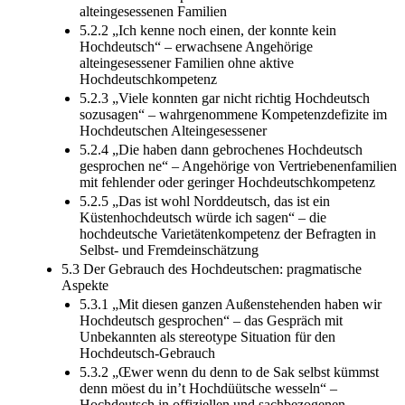
alteingesessenen Familien
5.2.2 „Ich kenne noch einen, der konnte kein
Hochdeutsch“ – erwachsene Angehörige
alteingesessener Familien ohne aktive
Hochdeutschkompetenz
5.2.3 „Viele konnten gar nicht richtig Hochdeutsch
sozusagen“ – wahrgenommene Kompetenzdefizite im
Hochdeutschen Alteingesessener
5.2.4 „Die haben dann gebrochenes Hochdeutsch
gesprochen ne“ – Angehörige von Vertriebenenfamilien
mit fehlender oder geringer Hochdeutschkompetenz
5.2.5 „Das ist wohl Norddeutsch, das ist ein
Küstenhochdeutsch würde ich sagen“ – die
hochdeutsche Varietätenkompetenz der Befragten in
Selbst- und Fremdeinschätzung
5.3 Der Gebrauch des Hochdeutschen: pragmatische
Aspekte
5.3.1 „Mit diesen ganzen Außenstehenden haben wir
Hochdeutsch gesprochen“ – das Gespräch mit
Unbekannten als stereotype Situation für den
Hochdeutsch-Gebrauch
5.3.2 „Œwer wenn du denn to de Sak selbst kümmst
denn möest du in’t Hochdüütsche wesseln“ –
Hochdeutsch in offiziellen und sachbezogenen