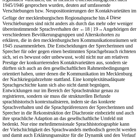
1945/1946 gesprochen wurden, deuten auf umfassende
Verschiebungen bzw. Neupositionierungen der Kontaktvarietäten im
Gefüge der mecklenburgischen Regionalsprache hin.
4
Diese
Verschiebungen sind nicht anders als durch das mehr oder weniger
übereinstimmende Sprachverhalten der
←18 |
19→
Angehörigen der
verschiedenen Bevölkerungsgruppen und Alterskohorten zu
erklären, die in den mecklenburgischen Kommunikationsräumen seit
1945 zusammenleben. Die Entscheidungen der Sprecherinnen und
Sprecher für oder gegen einen bestimmten Sprachgebrauch richteten
sich, sei es bewusst oder unbewusst, wohl nicht nur am relativen
Prestige der konkurrierenden Kontaktvarietäten aus, sondern sie
dürften sich auch an den gesellschaftlichen Rahmenbedingungen
orientiert haben, unter denen die Kommunikation im Mecklenburg
der Nachkriegsjahrzehnte stattfand. Eine komplexitätsadäquate
Sprachgeschichte kann sich also nicht damit begnügen,
Entwicklungen nur im Bereich der Sprachstruktur genau zu
registrieren, sondern sie muss die strukturellen Befunde
sprachhistorisch kontextualisieren, indem sie das konkrete
Sprachverhalten und die Sprachpräferenzen der Sprecherinnen und
Sprecher in die Rekonstruktion der Diachronie einbezieht und auch
ihre sprachliche Adaption an das gesellschaftliche Umfeld mit
bedenkt. Nur eine mehrdimensionale Sprachhistoriographie kann
der Vielschichtigkeit des Sprachwandels methodisch gerecht werden
und damit auch Erklärungsansätze für die Dynamik und den Verlauf