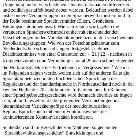
Umgebung und in verschiedenen situativen Domänen differenziert
und zeitlich gestaffelt beschrieben werden. Beleuchtet werden dabei
insbesondere Veränderungen in den Spracherwerbsmustern und in
der Rolle bestimmter Sprachvermittler (Eltern, Großeltern,
Bildungsinstitutionen usw.). Wie sich zeigen wird, gehen die
veränderten Spracherwerbsmodi einher mit einschneidenden
Verschiebungen in den Varietätenkompetenzen in den verschiedenen
Bevölkerungsgruppen. Wie von der Forschungsliteratur zum
Niederdeutschen schon seit langem festgestellt, nehmen
Dialektkenntnisse von einer Generation zur
←21 |
22→
nächsten in
Kompetenzgraden und Verbreitung stark ab,
8
noch schneller geraten
9
die Herkunftsdialekte der Vertriebenen in Vergessenheit.
Wie ich
im Folgenden zeigen werde, weiten sich auf der anderen Seite die
Sprachkompetenzen in den hochdeutschen Sprachlagen des
Regiolekts und der Standardsprache in Norddeutschland noch in der
zweiten Hälfte des 20. Jahrhunderts fortlaufend aus. Im Rahmen
einer Sprachgebrauchsgeschichte wird demnach überdies zu fragen
sein, ob und inwiefern die tiefgreifenden Verschiebungen im
hierarchischen Varietätengefüge der mecklenburgischen
Regionalsprache auch mit einem Funktionswandel der
konkurrierenden Kontaktvarietäten korrelieren.
Schließlich sind im Bereich der von Mattheier so genannten
„Sprachbewußtseinsgeschichte“ Entwicklungen und