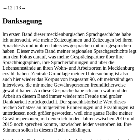
←12 |
13→
Danksagung
Im ersten Band dieser mecklenburgischen Sprachgeschichte habe
ich untersucht,
wie
meine Zeitzeuginnen und Zeitzeugen bei ihren
Sprachtests und in ihren Interviewgesprächen mit mir gesprochen
haben. Dieser zweite Band meiner regionalen Sprachgeschichte legt
nun den Fokus darauf,
was
meine Gesprächspartner über ihre
Sprachbiographien, ihre Spracherfahrungen und über die
Lebensumstände an ihren Wohn- und Arbeitsorten in Mecklenburg
erzählt haben. Zentrale Grundlage meiner Untersuchung ist also
auch hier wieder das Korpus von insgesamt 90, oft mehrstündigen
Interviews, die mir meine Gewährspersonen freundlicherweise
gewährt haben. An diese Gespräche habe ich auch während der
Arbeit an diesem Band immer wieder mit Freude und großer
Dankbarkeit zurückgedacht. Der sprachhistorische Wert dieses
reichen Schatzes an mitgeteilten Erinnerungen und Erzählungen ist
unterdessen noch größer geworden, weil eine ganze Reihe meiner
Gewährspersonen, mit denen ich in den Jahren zwischen 2010 und
2015 noch sprechen konnte, inzwischen leider verstorben ist. Ihre
Stimmen sollen in diesem Buch nachklingen.