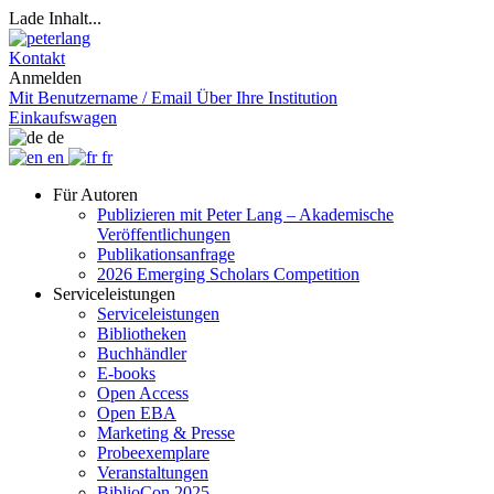
Lade Inhalt...
Kontakt
Anmelden
Mit Benutzername / Email
Über Ihre Institution
Einkaufswagen
de
en
fr
Für Autoren
Publizieren mit Peter Lang – Akademische
Veröffentlichungen
Publikationsanfrage
2026 Emerging Scholars Competition
Serviceleistungen
Serviceleistungen
Bibliotheken
Buchhändler
E-books
Open Access
Open EBA
Marketing & Presse
Probeexemplare
Veranstaltungen
BiblioCon 2025