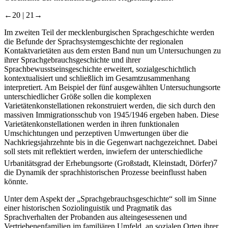
←20 |
21→
Im zweiten Teil der mecklenburgischen Sprachgeschichte werden
die Befunde der Sprachsystemgeschichte der regionalen
Kontaktvarietäten aus dem ersten Band nun um Untersuchungen zu
ihrer Sprachgebrauchsgeschichte und ihrer
Sprachbewusstseinsgeschichte erweitert, sozialgeschichtlich
kontextualisiert und schließlich im Gesamtzusammenhang
interpretiert. Am Beispiel der fünf ausgewählten Untersuchungsorte
unterschiedlicher Größe sollen die komplexen
Varietätenkonstellationen rekonstruiert werden, die sich durch den
massiven Immigrationsschub von 1945/1946 ergeben haben. Diese
Varietätenkonstellationen werden in ihren funktionalen
Umschichtungen und perzeptiven Umwertungen über die
Nachkriegsjahrzehnte bis in die Gegenwart nachgezeichnet. Dabei
soll stets mit reflektiert werden, inwiefern der unterschiedliche
Urbanitätsgrad der Erhebungsorte (Großstadt, Kleinstadt, Dörfer)
7
die Dynamik der sprachhistorischen Prozesse beeinflusst haben
könnte.
Unter dem Aspekt der „Sprachgebrauchsgeschichte“ soll im Sinne
einer historischen Soziolinguistik und Pragmatik das
Sprachverhalten der Probanden aus alteingesessenen und
Vertriebenenfamilien im familiären Umfeld, an sozialen Orten ihrer