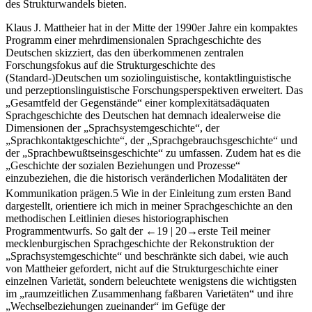
des Strukturwandels bieten.
Klaus J. Mattheier hat in der Mitte der 1990er Jahre ein kompaktes
Programm einer mehrdimensionalen Sprachgeschichte des
Deutschen skizziert, das den überkommenen zentralen
Forschungsfokus auf die Strukturgeschichte des
(Standard-)Deutschen um soziolinguistische, kontaktlinguistische
und perzeptionslinguistische Forschungsperspektiven erweitert. Das
„Gesamtfeld der Gegenstände“ einer komplexitätsadäquaten
Sprachgeschichte des Deutschen hat demnach idealerweise die
Dimensionen der „Sprachsystemgeschichte“, der
„Sprachkontaktgeschichte“, der „Sprachgebrauchsgeschichte“ und
der „Sprachbewußtseinsgeschichte“ zu umfassen. Zudem hat es die
„Geschichte der sozialen Beziehungen und Prozesse“
einzubeziehen, die die historisch veränderlichen Modalitäten der
Kommunikation prägen.
5
Wie in der Einleitung zum ersten Band
dargestellt, orientiere ich mich in meiner Sprachgeschichte an den
methodischen Leitlinien dieses historiographischen
Programmentwurfs. So galt der
←19 |
20→
erste Teil meiner
mecklenburgischen Sprachgeschichte der Rekonstruktion der
„Sprachsystemgeschichte“ und beschränkte sich dabei, wie auch
von Mattheier gefordert, nicht auf die Strukturgeschichte einer
einzelnen Varietät, sondern beleuchtete wenigstens die wichtigsten
im „raumzeitlichen Zusammenhang faßbaren Varietäten“ und ihre
„Wechselbeziehungen zueinander“ im Gefüge der