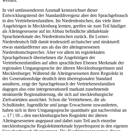
werden.
In viel umfassenderem Ausmaß kennzeichnet dieser
Entwicklungstrend der Standarddivergenz aber den Sprachgebrauch
in den Vertriebenenfamilien. Im Niederdeutschen, das viele ihrer
Angehörigen in Mecklenburg lernten, greifen sie zum Teil häufiger
als Alteingesessene auf im Abbau befindliche altdialektale
Sprachmerkmale des Niederdeutschen zurück. Ihr Lerner-
Niederdeutsch fällt damit tendenziell archaischer und strukturell
etwas standardferner aus als das der alteingesessenen
Niederdeutschsprecher. Aber vor allem im regiolektalen
Sprachgebrauch übernehmen die Angehörigen der
Vertriebenenfamilien auf allen sprachlichen Ebenen Merkmale der
regionalen Umgangssprache der älteren Mecklenburgerinnen und
Mecklenburger. Während die Alteingesessenen ihren Regiolekt in
der Generationsfolge deutlich dem überregionalen Standard
annähern, zeigt der Sprachgebrauch der Vertriebenenfamilien
dagegen also eine intergenerationell markant zunehmende
strukturelle Regionalisierung, die sich auf mecklenburgische
Zielvarietäten ausrichtet. Schon die Vertriebenen, die als
Schulkinder, Jugendliche und junge Erwachsene zuwanderten,
haben sich in ihrer Umgangssprache quantitativ gut nachweisbar an
←17 |
18→den mecklenburgischen Regiolekt der älteren
Alteingesessenen angepasst und dabei zum Teil auch einzelne
mecklenburgische Regiolektmerkmale hyperfrequent in den eigenen