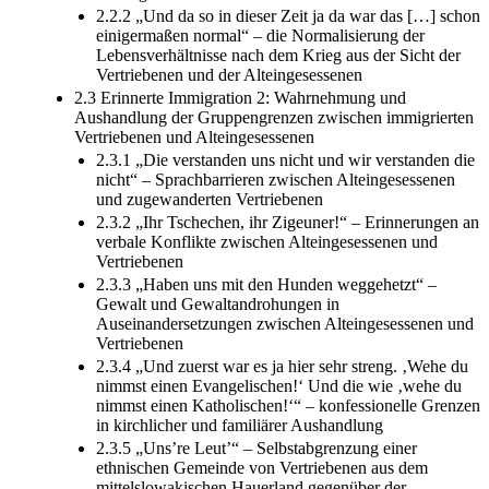
2.2.2 „Und da so in dieser Zeit ja da war das […] schon
einigermaßen normal“ – die Normalisierung der
Lebensverhältnisse nach dem Krieg aus der Sicht der
Vertriebenen und der Alteingesessenen
2.3 Erinnerte Immigration 2: Wahrnehmung und
Aushandlung der Gruppengrenzen zwischen immigrierten
Vertriebenen und Alteingesessenen
2.3.1 „Die verstanden uns nicht und wir verstanden die
nicht“ – Sprachbarrieren zwischen Alteingesessenen
und zugewanderten Vertriebenen
2.3.2 „Ihr Tschechen, ihr Zigeuner!“ – Erinnerungen an
verbale Konflikte zwischen Alteingesessenen und
Vertriebenen
2.3.3 „Haben uns mit den Hunden weggehetzt“ –
Gewalt und Gewaltandrohungen in
Auseinandersetzungen zwischen Alteingesessenen und
Vertriebenen
2.3.4 „Und zuerst war es ja hier sehr streng. ‚Wehe du
nimmst einen Evangelischen!‘ Und die wie ‚wehe du
nimmst einen Katholischen!‘“ – konfessionelle Grenzen
in kirchlicher und familiärer Aushandlung
2.3.5 „Uns’re Leut’“ – Selbstabgrenzung einer
ethnischen Gemeinde von Vertriebenen aus dem
mittelslowakischen Hauerland gegenüber der