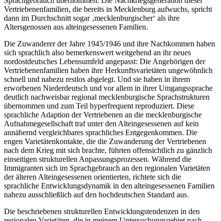
Sprachgebrauch übernommen. Die Nachkriegsgeneration dieser
Vertriebenenfamilien, die bereits in Mecklenburg aufwuchs, spricht
dann im Durchschnitt sogar ‚mecklenburgischer‘ als ihre
Altersgenossen aus alteingesessenen Familien.
Die Zuwanderer der Jahre 1945/1946 und ihre Nachkommen haben
sich sprachlich also bemerkenswert weitgehend an ihr neues
nordostdeutsches Lebensumfeld angepasst: Die Angehörigen der
Vertriebenenfamilien haben ihre Herkunftsvarietäten ungewöhnlich
schnell und nahezu restlos abgelegt. Und sie haben in ihrem
erworbenen Niederdeutsch und vor allem in ihrer Umgangssprache
deutlich nachweisbar regional mecklenburgische Sprachstrukturen
übernommen und zum Teil hyperfrequent reproduziert. Diese
sprachliche Adaption der Vertriebenen an die mecklenburgische
Aufnahmegesellschaft traf unter den Alteingesessenen auf kein
annähernd vergleichbares sprachliches Entgegenkommen. Die
engen Varietätenkontakte, die die Zuwanderung der Vertriebenen
nach dem Krieg mit sich brachte, führten offensichtlich zu gänzlich
einseitigen strukturellen Anpassungsprozessen. Während die
Immigranten sich im Sprachgebrauch an den regionalen Varietäten
der älteren Alteingesessenen orientierten, richtete sich die
sprachliche Entwicklungsdynamik in den alteingesessenen Familien
nahezu ausschließlich auf den hochdeutschen Standard aus.
Die beschriebenen strukturellen Entwicklungstendenzen in den
regionalen Varietäten, die in meinem Untersuchungsgebiet nach