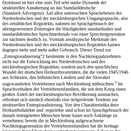
Dominant ist hier eine zum Teil sehr starke Dynamik der
strukturellen Annäherung an das Standarddeutsche
(Standard-
Advergenz
). Auf allen untersuchten Sprachebenen des
Niederdeutschen und der mecklenburgischen Umgangssprache, also
des ortsüblichen Regiolekts, nahmen im Sprachgebrauch der
alteingesessenen Zeitzeugen die Häufigkeiten standardnaher und
standardidentischer Sprachmerkmale von einer Sprechergeneration
zur nächsten deutlich zu. Vormals arealtypische Merkmale des
Niederdeutschen und des mecklenburgischen Regiolekts kamen
dagegen mehr und mehr außer Gebrauch. Dieser Trend zur
„Entregionalisierung“
2
bestimmte in den Nachkriegsjahrzehnten
nicht nur die Entwicklung des Niederdeutschen und des
mecklenburgischen Regiolekts, sondern auch den sprachlichen
Wandel der deutschen Herkunftsvarietäten, die die vielen 1945/1946
aus Schlesien, den böhmischen Ländern und der Slowakei
3
zugewanderten Vertriebenen nach Mecklenburg mitbrachten.
Im
Sprachverhalten der Vertriebenenfamilien, die seit dem Krieg einen
großen Anteil der mecklenburgischen Bevölkerung ausmachen,
offenbart sich nämlich ebenfalls eine tiefgreifende Tendenz zur
strukturellen Entregionalisierung. Von den Charakteristika ihrer
Herkunftsdialekte und -regiolekte sind schon im Sprachgebrauch der
damals immigrierten Menschen heute kaum noch Anklänge zu
vernehmen; bereits die in Mecklenburg aufgewachsene
Nachkriegsgeneration der Vertriebenenfamilien hat die
heritage