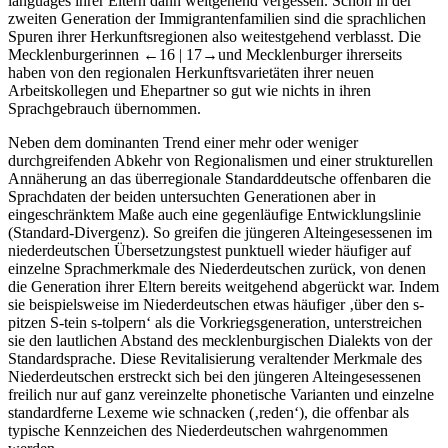
languages
ihrer Eltern dann weitgehend vergessen. Schon in der
zweiten Generation der Immigrantenfamilien sind die sprachlichen
Spuren ihrer Herkunftsregionen also weitestgehend verblasst. Die
Mecklenburgerinnen
←16 |
17→
und Mecklenburger ihrerseits
haben von den regionalen Herkunftsvarietäten ihrer neuen
Arbeitskollegen und Ehepartner so gut wie nichts in ihren
Sprachgebrauch übernommen.
Neben dem dominanten Trend einer mehr oder weniger
durchgreifenden Abkehr von Regionalismen und einer strukturellen
Annäherung an das überregionale Standarddeutsche offenbaren die
Sprachdaten der beiden untersuchten Generationen aber in
eingeschränktem Maße auch eine gegenläufige Entwicklungslinie
(Standard-
Divergenz
). So greifen die jüngeren Alteingesessenen im
niederdeutschen Übersetzungstest punktuell wieder häufiger auf
einzelne Sprachmerkmale des Niederdeutschen zurück, von denen
die Generation ihrer Eltern bereits weitgehend abgerückt war. Indem
sie beispielsweise im Niederdeutschen etwas häufiger ‚über den s-
pitzen S-tein s-tolpern‘ als die Vorkriegsgeneration, unterstreichen
sie den lautlichen Abstand des mecklenburgischen Dialekts von der
Standardsprache. Diese Revitalisierung veraltender Merkmale des
Niederdeutschen erstreckt sich bei den jüngeren Alteingesessenen
freilich nur auf ganz vereinzelte phonetische Varianten und einzelne
standardferne Lexeme wie
schnacken
(‚reden‘), die offenbar als
typische Kennzeichen des Niederdeutschen wahrgenommen