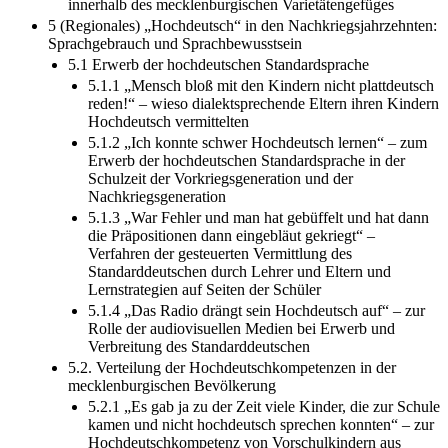
innerhalb des mecklenburgischen Varietätengefüges
5 (Regionales) „Hochdeutsch“ in den Nachkriegsjahrzehnten:
Sprachgebrauch und Sprachbewusstsein
5.1 Erwerb der hochdeutschen Standardsprache
5.1.1 „Mensch bloß mit den Kindern nicht plattdeutsch
reden!“ – wieso dialektsprechende Eltern ihren Kindern
Hochdeutsch vermittelten
5.1.2 „Ich konnte schwer Hochdeutsch lernen“ – zum
Erwerb der hochdeutschen Standardsprache in der
Schulzeit der Vorkriegsgeneration und der
Nachkriegsgeneration
5.1.3 „War Fehler und man hat gebüffelt und hat dann
die Präpositionen dann eingebläut gekriegt“ –
Verfahren der gesteuerten Vermittlung des
Standarddeutschen durch Lehrer und Eltern und
Lernstrategien auf Seiten der Schüler
5.1.4 „Das Radio drängt sein Hochdeutsch auf“ – zur
Rolle der audiovisuellen Medien bei Erwerb und
Verbreitung des Standarddeutschen
5.2. Verteilung der Hochdeutschkompetenzen in der
mecklenburgischen Bevölkerung
5.2.1 „Es gab ja zu der Zeit viele Kinder, die zur Schule
kamen und nicht hochdeutsch sprechen konnten“ – zur
Hochdeutschkompetenz von Vorschulkindern aus