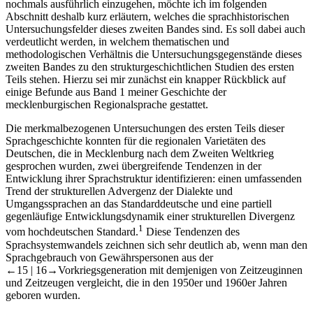
nochmals ausführlich einzugehen, möchte ich im folgenden
Abschnitt deshalb kurz erläutern, welches die sprachhistorischen
Untersuchungsfelder dieses zweiten Bandes sind. Es soll dabei auch
verdeutlicht werden, in welchem thematischen und
methodologischen Verhältnis die Untersuchungsgegenstände dieses
zweiten Bandes zu den strukturgeschichtlichen Studien des ersten
Teils stehen. Hierzu sei mir zunächst ein knapper Rückblick auf
einige Befunde aus Band 1 meiner Geschichte der
mecklenburgischen Regionalsprache gestattet.
Die merkmalbezogenen Untersuchungen des ersten Teils dieser
Sprachgeschichte konnten für die regionalen Varietäten des
Deutschen, die in Mecklenburg nach dem Zweiten Weltkrieg
gesprochen wurden, zwei übergreifende Tendenzen in der
Entwicklung ihrer Sprachstruktur identifizieren: einen umfassenden
Trend der strukturellen Advergenz der Dialekte und
Umgangssprachen an das Standarddeutsche und eine partiell
gegenläufige Entwicklungsdynamik einer strukturellen Divergenz
1
vom hochdeutschen Standard.
Diese Tendenzen des
Sprachsystemwandels zeichnen sich sehr deutlich ab, wenn man den
Sprachgebrauch von Gewährspersonen aus der
←15 |
16→
Vorkriegsgeneration mit demjenigen von Zeitzeuginnen
und Zeitzeugen vergleicht, die in den 1950er und 1960er Jahren
geboren wurden.