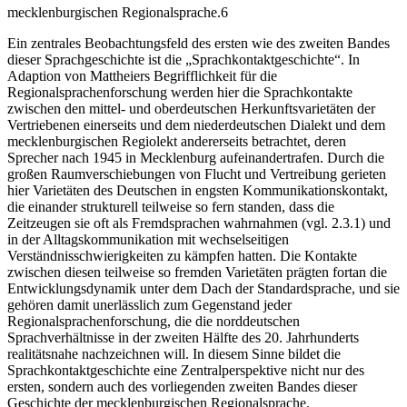
mecklenburgischen Regionalsprache.
6
Ein zentrales Beobachtungsfeld des ersten wie des zweiten Bandes
dieser Sprachgeschichte ist die „Sprachkontaktgeschichte“. In
Adaption von Mattheiers Begrifflichkeit für die
Regionalsprachenforschung werden hier die Sprachkontakte
zwischen den mittel- und oberdeutschen Herkunftsvarietäten der
Vertriebenen einerseits und dem niederdeutschen Dialekt und dem
mecklenburgischen Regiolekt andererseits betrachtet, deren
Sprecher nach 1945 in Mecklenburg aufeinandertrafen. Durch die
großen Raumverschiebungen von Flucht und Vertreibung gerieten
hier Varietäten des Deutschen in engsten Kommunikationskontakt,
die einander strukturell teilweise so fern standen, dass die
Zeitzeugen sie oft als Fremdsprachen wahrnahmen (vgl. 2.3.1) und
in der Alltagskommunikation mit wechselseitigen
Verständnisschwierigkeiten zu kämpfen hatten. Die Kontakte
zwischen diesen teilweise so fremden Varietäten prägten fortan die
Entwicklungsdynamik unter dem Dach der Standardsprache, und sie
gehören damit unerlässlich zum Gegenstand jeder
Regionalsprachenforschung, die die norddeutschen
Sprachverhältnisse in der zweiten Hälfte des 20. Jahrhunderts
realitätsnahe nachzeichnen will. In diesem Sinne bildet die
Sprachkontaktgeschichte eine Zentralperspektive nicht nur des
ersten, sondern auch des vorliegenden zweiten Bandes dieser
Geschichte der mecklenburgischen Regionalsprache.