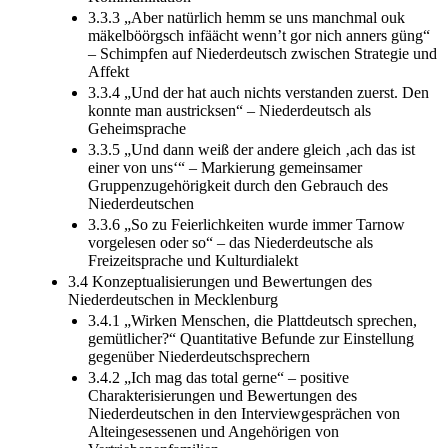
3.3.3 „Aber natürlich hemm se uns manchmal ouk
mäkelböörgsch infäächt wennʼt gor nich anners güng“
– Schimpfen auf Niederdeutsch zwischen Strategie und
Affekt
3.3.4 „Und der hat auch nichts verstanden zuerst. Den
konnte man austricksen“ – Niederdeutsch als
Geheimsprache
3.3.5 „Und dann weiß der andere gleich ‚ach das ist
einer von uns‘“ – Markierung gemeinsamer
Gruppenzugehörigkeit durch den Gebrauch des
Niederdeutschen
3.3.6 „So zu Feierlichkeiten wurde immer Tarnow
vorgelesen oder so“ – das Niederdeutsche als
Freizeitsprache und Kulturdialekt
3.4 Konzeptualisierungen und Bewertungen des
Niederdeutschen in Mecklenburg
3.4.1 „Wirken Menschen, die Plattdeutsch sprechen,
gemütlicher?“ Quantitative Befunde zur Einstellung
gegenüber Niederdeutschsprechern
3.4.2 „Ich mag das total gerne“ – positive
Charakterisierungen und Bewertungen des
Niederdeutschen in den Interviewgesprächen von
Alteingesessenen und Angehörigen von