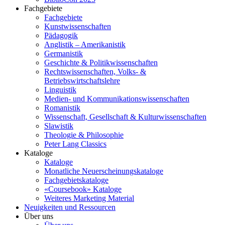
Fachgebiete
Fachgebiete
Kunstwissenschaften
Pädagogik
Anglistik – Amerikanistik
Germanistik
Geschichte & Politikwissenschaften
Rechtswissenschaften, Volks- &
Betriebswirtschaftslehre
Linguistik
Medien- und Kommunikationswissenschaften
Romanistik
Wissenschaft, Gesellschaft & Kulturwissenschaften
Slawistik
Theologie & Philosophie
Peter Lang Classics
Kataloge
Kataloge
Monatliche Neuerscheinungskataloge
Fachgebietskataloge
«Coursebook» Kataloge
Weiteres Marketing Material
Neuigkeiten und Ressourcen
Über uns