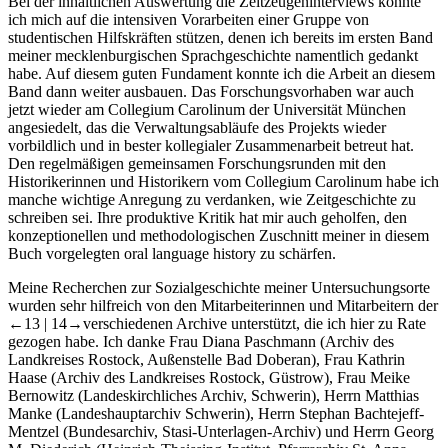
Bei der inhaltlichen Auswertung die Zeitzeugeninterviews konnte
ich mich auf die intensiven Vorarbeiten einer Gruppe von
studentischen Hilfskräften stützen, denen ich bereits im ersten Band
meiner mecklenburgischen Sprachgeschichte namentlich gedankt
habe. Auf diesem guten Fundament konnte ich die Arbeit an diesem
Band dann weiter ausbauen. Das Forschungsvorhaben war auch
jetzt wieder am
Collegium Carolinum
der Universität München
angesiedelt, das die Verwaltungsabläufe des Projekts wieder
vorbildlich und in bester kollegialer Zusammenarbeit betreut hat.
Den regelmäßigen gemeinsamen Forschungsrunden mit den
Historikerinnen und Historikern vom
Collegium Carolinum
habe ich
manche wichtige Anregung zu verdanken, wie Zeitgeschichte zu
schreiben sei. Ihre produktive Kritik hat mir auch geholfen, den
konzeptionellen und methodologischen Zuschnitt meiner in diesem
Buch vorgelegten
oral language history
zu schärfen.
Meine Recherchen zur Sozialgeschichte meiner Untersuchungsorte
wurden sehr hilfreich von den Mitarbeiterinnen und Mitarbeitern der
←13 |
14→
verschiedenen Archive unterstützt, die ich hier zu Rate
gezogen habe. Ich danke Frau Diana Paschmann (Archiv des
Landkreises Rostock, Außenstelle Bad Doberan), Frau Kathrin
Haase (Archiv des Landkreises Rostock, Güstrow), Frau Meike
Bernowitz (Landeskirchliches Archiv, Schwerin), Herrn Matthias
Manke (Landeshauptarchiv Schwerin), Herrn Stephan Bachtejeff-
Mentzel (Bundesarchiv, Stasi-Unterlagen-Archiv) und Herrn Georg