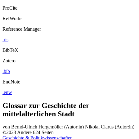
ProCite
RefWorks
Reference Manager
.ris
BibTeX
Zotero
.bib
EndNote
.enw
Glossar zur Geschichte der
mittelalterlichen Stadt
von
Bernd-Ulrich Hergemöller (Autor:in)
Nikolai Clarus (Autor:in)
©2023
Andere
624 Seiten
Geschichte & Politikwissenschaften