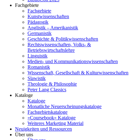
Fachgebiete
Fachgebiete
Kunstwissenschaften
Pädagogik
Anglistik – Amerikanistik
Germanistik
Geschichte & Politikwissenschaften
Rechtswissenschaften, Volks- &
Betriebswirtschaftslehre
Linguistik
Medien- und Kommunikationswissenschaften
Romanistik
Wissenschaft, Gesellschaft & Kulturwissenschaften
Slawistik
Theologie & Philosophie
Peter Lang Classics
Kataloge
Kataloge
Monatliche Neuerscheinungskataloge
Fachgebietskataloge
«Coursebook» Kataloge
Weiteres Marketing Material
Neuigkeiten und Ressourcen
Über uns