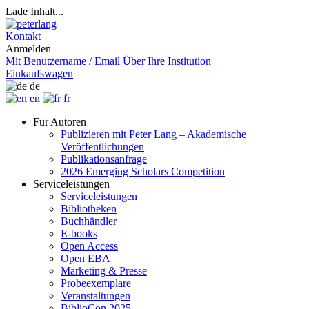
Lade Inhalt...
Kontakt
Anmelden
Mit Benutzername / Email
Über Ihre Institution
Einkaufswagen
de
en
fr
Für Autoren
Publizieren mit Peter Lang – Akademische
Veröffentlichungen
Publikationsanfrage
2026 Emerging Scholars Competition
Serviceleistungen
Serviceleistungen
Bibliotheken
Buchhändler
E-books
Open Access
Open EBA
Marketing & Presse
Probeexemplare
Veranstaltungen
BiblioCon 2025