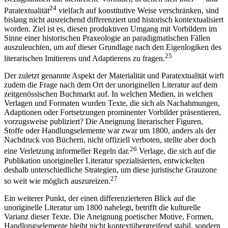
24
Paratextualität
vielfach auf konstitutive Weise verschränken, sind
bislang nicht ausreichend differenziert und historisch kontextualisiert
worden. Ziel ist es, diesen produktiven Umgang mit Vorbildern im
Sinne einer historischen Praxeologie an paradigmatischen Fällen
auszuleuchten, um auf dieser Grundlage nach den Eigenlogiken des
25
literarischen Imitierens und Adaptierens zu fragen.
Der zuletzt genannte Aspekt der Materialität und Paratextualität wirft
zudem die Frage nach dem Ort der unoriginellen Literatur auf dem
zeitgenössischen Buchmarkt auf. In welchen Medien, in welchen
Verlagen und Formaten wurden Texte, die sich als Nachahmungen,
Adaptionen oder Fortsetzungen prominenter Vorbilder präsentieren,
vorzugsweise publiziert? Die Aneignung literarischer Figuren,
Stoffe oder Handlungselemente war zwar um 1800, anders als der
Nachdruck von Büchern, nicht offiziell verboten, stellte aber doch
26
eine Verletzung informeller Regeln dar.
Verlage, die sich auf die
Publikation unorigineller Literatur spezialisierten, entwickelten
deshalb unterschiedliche Strategien, um diese juristische Grauzone
27
so weit wie möglich auszureizen.
Ein weiterer Punkt, der einen differenzierteren Blick auf die
unoriginelle Literatur um 1800 nahelegt, betrifft die kulturelle
Varianz dieser Texte. Die Aneignung poetischer Motive, Formen,
Handlungselemente bleibt nicht kontextübergreifend stabil, sondern