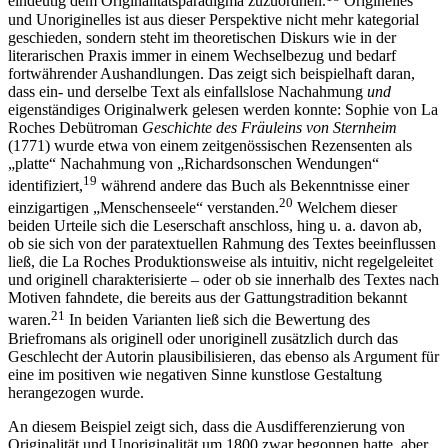
eindeutig dem Originalitätsparadigma zuzuordnen.
Originelles
und Unoriginelles ist aus dieser Perspektive nicht mehr kategorial
geschieden, sondern steht im theoretischen Diskurs wie in der
literarischen Praxis immer in einem Wechselbezug und bedarf
fortwährender Aushandlungen. Das zeigt sich beispielhaft daran,
dass ein- und derselbe Text als einfallslose Nachahmung
und
eigenständiges Originalwerk gelesen werden konnte: Sophie von La
Roches Debütroman
Geschichte des Fräuleins von Sternheim
(1771) wurde etwa von einem zeitgenössischen Rezensenten als
„platte“ Nachahmung von „Richardsonschen Wendungen“
19
identifiziert,
während andere das Buch als Bekenntnisse einer
20
einzigartigen „Menschenseele“ verstanden.
Welchem dieser
beiden Urteile sich die Leserschaft anschloss, hing u. a. davon ab,
ob sie sich von der paratextuellen Rahmung des Textes beeinflussen
ließ, die La Roches Produktionsweise als intuitiv, nicht regelgeleitet
und originell charakterisierte – oder ob sie innerhalb des Textes nach
Motiven fahndete, die bereits aus der Gattungstradition bekannt
21
waren.
In beiden Varianten ließ sich die Bewertung des
Briefromans als originell oder unoriginell zusätzlich durch das
Geschlecht der Autorin plausibilisieren, das ebenso als Argument für
eine im positiven wie negativen Sinne kunstlose Gestaltung
herangezogen wurde.
An diesem Beispiel zeigt sich, dass die Ausdifferenzierung von
Originalität und Unoriginalität um 1800 zwar begonnen hatte, aber