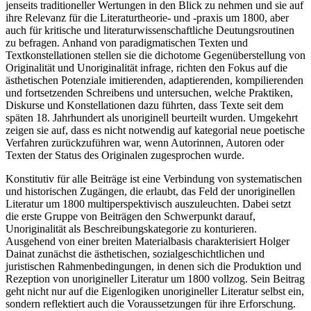
jenseits traditioneller Wertungen in den Blick zu nehmen und sie auf
ihre Relevanz für die Literaturtheorie- und -praxis um 1800, aber
auch für kritische und literaturwissenschaftliche Deutungsroutinen
zu befragen. Anhand von paradigmatischen Texten und
Textkonstellationen stellen sie die dichotome Gegenüberstellung von
Originalität und Unoriginalität infrage, richten den Fokus auf die
ästhetischen Potenziale imitierenden, adaptierenden, kompilierenden
und fortsetzenden Schreibens und untersuchen, welche Praktiken,
Diskurse und Konstellationen dazu führten, dass Texte seit dem
späten 18. Jahrhundert als unoriginell beurteilt wurden. Umgekehrt
zeigen sie auf, dass es nicht notwendig auf kategorial neue poetische
Verfahren zurückzuführen war, wenn Autorinnen, Autoren oder
Texten der Status des Originalen zugesprochen wurde.
Konstitutiv für alle Beiträge ist eine Verbindung von systematischen
und historischen Zugängen, die erlaubt, das Feld der unoriginellen
Literatur um 1800 multiperspektivisch auszuleuchten. Dabei setzt
die erste Gruppe von Beiträgen den Schwerpunkt darauf,
Unoriginalität als Beschreibungskategorie zu konturieren.
Ausgehend von einer breiten Materialbasis charakterisiert
Holger
Dainat
zunächst die ästhetischen, sozialgeschichtlichen und
juristischen Rahmenbedingungen, in denen sich die Produktion und
Rezeption von unorigineller Literatur um 1800 vollzog. Sein Beitrag
geht nicht nur auf die Eigenlogiken unorigineller Literatur selbst ein,
sondern reflektiert auch die Voraussetzungen für ihre Erforschung.