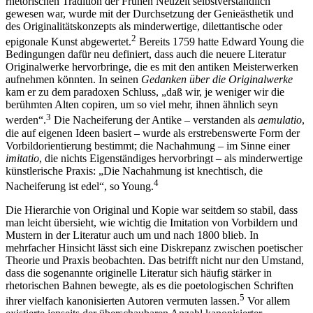
rhetorischen Tradition der Frühen Neuzeit selbstverständlich
gewesen war, wurde mit der Durchsetzung der Genieästhetik und
des Originalitätskonzepts als minderwertige, dilettantische oder
2
epigonale Kunst abgewertet.
Bereits 1759 hatte Edward Young die
Bedingungen dafür neu definiert, dass auch die neuere Literatur
Originalwerke hervorbringe, die es mit den antiken Meisterwerken
aufnehmen könnten. In seinen
Gedanken über die Originalwerke
kam er zu dem paradoxen Schluss, „daß wir, je weniger wir die
berühmten Alten copiren, um so viel mehr, ihnen ähnlich seyn
3
werden“.
Die Nacheiferung der Antike – verstanden als
aemulatio
,
die auf eigenen Ideen basiert – wurde als erstrebenswerte Form der
Vorbildorientierung bestimmt; die Nachahmung – im Sinne einer
imitatio
, die nichts Eigenständiges hervorbringt – als minderwertige
künstlerische Praxis: „Die Nachahmung ist knechtisch, die
4
Nacheiferung ist edel“, so Young.
Die Hierarchie von Original und Kopie war seitdem so stabil, dass
man leicht übersieht, wie wichtig die Imitation von Vorbildern und
Mustern in der Literatur auch um und nach 1800 blieb. In
mehrfacher Hinsicht lässt sich eine Diskrepanz zwischen poetischer
Theorie und Praxis beobachten. Das betrifft nicht nur den Umstand,
dass die sogenannte originelle Literatur sich häufig stärker in
rhetorischen Bahnen bewegte, als es die poetologischen Schriften
5
ihrer vielfach kanonisierten Autoren vermuten lassen.
Vor allem