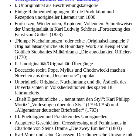
I. Unoriginalität als Beschreibungskategorie
Einige Rahmenbedingungen für die Produktion und
Rezeption unorigineller Literatur um 1800
Fortsetzen, Wiederholen, Kopieren, Vollenden. Schreibweisen
der Unoriginalität in Karl Ludwig Schönes „Fortsetzung des
Faust von Göthe“ (1823)
‚Plumpe Nachahmungen‘ oder echte ‚Originalschauspiele‘?
Originalitätsansprüche als Boundary-Work am Beispiel von
Gottlieb Stephanies Militärdrama „Die abgedankten Officiers“
(1770)
II. Unoriginalität/Originalität: Übergänge
Boccaccio rockt. Pope, Mylius und Chodowiecki machen
Novellen aus dem „Decamerone“ populär
Unoriginelle Originale. Nachahmung und die Ästhetik des
Unverfälschten in Volksliededitionen des späten 18.
Jahrhunderts
„Dieß Eigenthümliche … nennt man den Styl“: Karl Philipp
Moritz’ „Vorlesungen über den Styl“ (1793/1794) und
„Allgemeiner deutscher Briefsteller“ (1793)
III. Poetologien und Praktiken des Unoriginellen
Adaptierte Geschichten. Crossdressing und Feminismus in
Charlotte von Steins Drama „Die zwey Emilien“ (1803)
Karl Moor und seine Genossen. Der räuberische Umgang mit