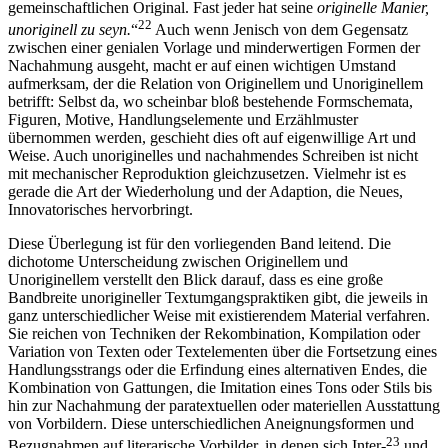
gemeinschaftlichen Original. Fast jeder hat seine
originelle Manier,
22
unoriginell zu seyn.
“
Auch wenn Jenisch von dem Gegensatz
zwischen einer genialen Vorlage und minderwertigen Formen der
Nachahmung ausgeht, macht er auf einen wichtigen Umstand
aufmerksam, der die Relation von Originellem und Unoriginellem
betrifft: Selbst da, wo scheinbar bloß bestehende Formschemata,
Figuren, Motive, Handlungselemente und Erzählmuster
übernommen werden, geschieht dies oft auf eigenwillige Art und
Weise. Auch unoriginelles und nachahmendes Schreiben ist nicht
mit mechanischer Reproduktion gleichzusetzen. Vielmehr ist es
gerade die Art der Wiederholung und der Adaption, die Neues,
Innovatorisches hervorbringt.
Diese Überlegung ist für den vorliegenden Band leitend. Die
dichotome Unterscheidung zwischen Originellem und
Unoriginellem verstellt den Blick darauf, dass es eine große
Bandbreite unorigineller Textumgangspraktiken gibt, die jeweils in
ganz unterschiedlicher Weise mit existierendem Material verfahren.
Sie reichen von Techniken der Rekombination, Kompilation oder
Variation von Texten oder Textelementen über die Fortsetzung eines
Handlungsstrangs oder die Erfindung eines alternativen Endes, die
Kombination von Gattungen, die Imitation eines Tons oder Stils bis
hin zur Nachahmung der paratextuellen oder materiellen Ausstattung
von Vorbildern. Diese unterschiedlichen Aneignungsformen und
23
Bezugnahmen auf literarische Vorbilder, in denen sich Inter-
und