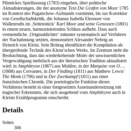
Plümickes Spielfassung (1783) eingehen, über politische
Aktualisierungen, die der anonyme Text
Die Grafen von Moor
1785
im Kontext des Pugatschow-Aufstands vornimmt, bis zur Korrektur
von Gesellschaftskritik, die Johanna Isabella Eleonore von
Wallenrodts im ‚Seitenstück‘
Karl Moor und seine Genossen
(1801)
in einem neuen, harmonisierenden Schluss aufhebt. Dass auch
vermeintliche ‚Originaldichter‘ mitunter systematisch auf Verfahren
der Nachahmung setzten, demonstriert
Alexander Nebrig
an
Heinrich von Kleist. Sein Beitrag identifiziert die Kompilation als
übergreifende Technik des Kleist’schen Werks. Im Zentrum steht die
Beobachtung, dass das wiederkehrende Motiv der unwissentlichen
Vergewaltigung mehrfach aus der literarischen Tradition aktualisiert
wird: in
Amphitryon
(1807) aus Molière, in der
Marquise von O….
(1808) aus Cervantes, in
Der Findling
(1811) aus Matthew Lewis’
The Monk
(1796) und in
Der Zweikampf
(1811) aus einer
französischen Chronik. Die poetologische Funktion dieses
Verfahrens besteht in einer fortgesetzten Auseinandersetzung mit
tragischer Erkenntnis, die sich ausgehend vom
Amphitryon
auch in
Kleists Erzählprogramm einschreibt.
Details
Seiten
306