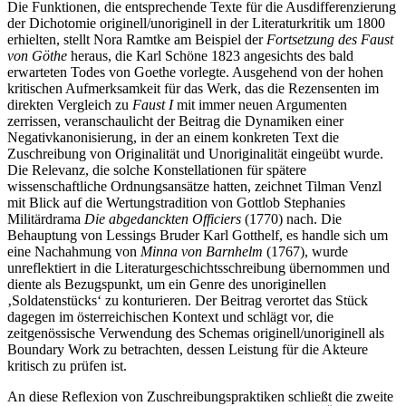
Die Funktionen, die entsprechende Texte für die Ausdifferenzierung
der Dichotomie originell/unoriginell in der Literaturkritik um 1800
erhielten, stellt
Nora Ramtke
am Beispiel der
Fortsetzung des Faust
von Göthe
heraus, die Karl Schöne 1823 angesichts des bald
erwarteten Todes von Goethe vorlegte. Ausgehend von der hohen
kritischen Aufmerksamkeit für das Werk, das die Rezensenten im
direkten Vergleich zu
Faust I
mit immer neuen Argumenten
zerrissen, veranschaulicht der Beitrag die Dynamiken einer
Negativkanonisierung, in der an einem konkreten Text die
Zuschreibung von Originalität und Unoriginalität eingeübt wurde.
Die Relevanz, die solche Konstellationen für spätere
wissenschaftliche Ordnungsansätze hatten, zeichnet
Tilman Venzl
mit Blick auf die Wertungstradition von Gottlob Stephanies
Militärdrama
Die abgedanckten Officiers
(1770) nach. Die
Behauptung von Lessings Bruder Karl Gotthelf, es handle sich um
eine Nachahmung von
Minna von Barnhelm
(1767), wurde
unreflektiert in die Literaturgeschichtsschreibung übernommen und
diente als Bezugspunkt, um ein Genre des unoriginellen
‚Soldatenstücks‘ zu konturieren. Der Beitrag verortet das Stück
dagegen im österreichischen Kontext und schlägt vor, die
zeitgenössische Verwendung des Schemas originell/unoriginell als
Boundary Work zu betrachten, dessen Leistung für die Akteure
kritisch zu prüfen ist.
An diese Reflexion von Zuschreibungspraktiken schließt die zweite