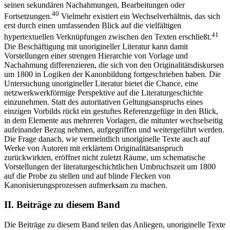
seinen sekundären Nachahmungen, Bearbeitungen oder
40
Fortsetzungen.
Vielmehr existiert ein Wechselverhältnis, das sich
erst durch einen umfassenden Blick auf die vielfältigen
41
hypertextuellen Verknüpfungen zwischen den Texten erschließt.
Die Beschäftigung mit unorigineller Literatur kann damit
Vorstellungen einer strengen Hierarchie von Vorlage und
Nachahmung differenzieren, die sich von den Originalitätsdiskursen
um 1800 in Logiken der Kanonbildung fortgeschrieben haben. Die
Untersuchung unorigineller Literatur bietet die Chance, eine
netzwerkwerkförmige Perspektive auf die Literaturgeschichte
einzunehmen. Statt des autoritativen Geltungsanspruchs eines
einzigen Vorbilds rückt ein gestuftes Referenzgefüge in den Blick,
in dem Elemente aus mehreren Vorlagen, die mitunter wechselseitig
aufeinander Bezug nehmen, aufgegriffen und weitergeführt werden.
Die Frage danach, wie vermeintlich unoriginelle Texte auch auf
Werke von Autoren mit erklärtem Originalitätsanspruch
zurückwirkten, eröffnet nicht zuletzt Räume, um schematische
Vorstellungen der literaturgeschichtlichen Umbruchszeit um 1800
auf die Probe zu stellen und auf blinde Flecken von
Kanonisierungsprozessen aufmerksam zu machen.
II.
Beiträge zu diesem Band
Die Beiträge zu diesem Band teilen das Anliegen, unoriginelle Texte