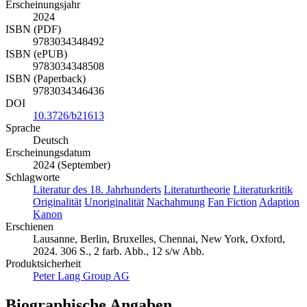
Erscheinungsjahr
2024
ISBN (PDF)
9783034348492
ISBN (ePUB)
9783034348508
ISBN (Paperback)
9783034346436
DOI
10.3726/b21613
Sprache
Deutsch
Erscheinungsdatum
2024 (September)
Schlagworte
Literatur des 18. Jahrhunderts
Literaturtheorie
Literaturkritik
Originalität
Unoriginalität
Nachahmung
Fan Fiction
Adaption
Kanon
Erschienen
Lausanne, Berlin, Bruxelles, Chennai, New York, Oxford,
2024. 306 S., 2 farb. Abb., 12 s/w Abb.
Produktsicherheit
Peter Lang Group AG
Biographische Angaben