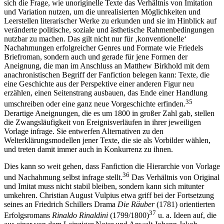
sich die Frage, wie unoriginelle Texte das Verhältnis von Imitation
und Variation nutzen, um die unrealisierten Möglichkeiten und
Leerstellen literarischer Werke zu erkunden und sie im Hinblick auf
veränderte politische, soziale und ästhetische Rahmenbedingungen
nutzbar zu machen. Das gilt nicht nur für ‚konventionelle‘
Nachahmungen erfolgreicher Genres und Formate wie Friedels
Briefroman, sondern auch und gerade für jene Formen der
Aneignung, die man im Anschluss an Matthew Birkhold mit dem
anachronistischen Begriff der Fanfiction belegen kann: Texte, die
eine Geschichte aus der Perspektive einer anderen Figur neu
erzählen, einen Seitenstrang ausbauen, das Ende einer Handlung
35
umschreiben oder eine ganz neue Vorgeschichte erfinden.
Derartige Aneignungen, die es um 1800 in großer Zahl gab, stellen
die Zwangsläufigkeit von Ereignisverläufen in ihrer jeweiligen
Vorlage infrage. Sie entwerfen Alternativen zu den
Welterklärungsmodellen jener Texte, die sie als Vorbilder wählen,
und treten damit immer auch in Konkurrenz zu ihnen.
Dies kann so weit gehen, dass Fanfiction die Hierarchie von Vorlage
36
und Nachahmung selbst infrage stellt.
Das Verhältnis von Original
und Imitat muss nicht stabil bleiben, sondern kann sich mitunter
umkehren. Christian August Vulpius etwa griff bei der Fortsetzung
seines an Friedrich Schillers Drama
Die Räuber
(1781) orientierten
37
Erfolgsromans
Rinaldo Rinaldini
(1799/1800)
u. a. Ideen auf, die