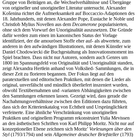
Gruppe von Beiträgen an, die Wechselverhältnisse und Übergänge
von origineller und unorigineller Literatur untersucht.
Alexander
Košenina
richtet die Aufmerksamkeit auf Boccaccio-Adaptionen des
18. Jahrhunderts, mit denen Alexander Pope, Eustache le Noble und
Christlob Mylius Novellen aus dem
Decamerone
popularisierten,
ohne sich dem Vorwurf der Unoriginalität auszusetzen. Die Gründe
dafür werden zum einen im kanonischen Status der Vorlage
identifiziert, der die amourösen Stoffe eher auf- als abwertete, zum
anderen in den aufwändigen Illustrationen, mit denen Künstler wie
Daniel Chodowiecki die Buchgestaltung als Innovationsmoment ins
Spiel brachten. Dass nicht nur Autoren, sondern auch Genres um
1800 im Spannungsfeld von Originalität und Unoriginalität standen,
zeigt
Alexandra Hertlein
anhand von Volkslied- Sammlungen, die in
dieser Zeit zu florieren begannen. Der Fokus liegt auf den
paratextuellen und editorischen Praktiken, mit denen die Lieder als
original, unverfälscht und mündlich überliefert inszeniert wurden,
obwohl Textübernahmen und -varianten Abhängigkeiten zwischen
den Sammlungen erkennen lassen. Gezeigt wird, dass gerade die
Nachahmungsverhältnisse zwischen den Editionen dazu führten,
dass sich der Kriterienkatalog von Echtheit und Ursprünglichkeit
verfeinerte. Eine ähnliche Verschränkung von unoriginellen
Praktiken und originellem Programm rekonstruiert
Yulia Mevissen
an den ästhetischen Schriften von Karl Philipp Moritz. Nicht nur auf
konzeptioneller Ebene zeichnen sich Moritz’
Vorlesungen über den
Styl
(1793/1794) und sein
Allgemeiner deutscher Briefsteller
(1793)