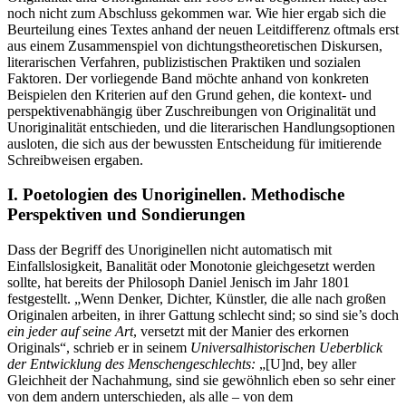
noch nicht zum Abschluss gekommen war. Wie hier ergab sich die
Beurteilung eines Textes anhand der neuen Leitdifferenz oftmals erst
aus einem Zusammenspiel von dichtungstheoretischen Diskursen,
literarischen Verfahren, publizistischen Praktiken und sozialen
Faktoren. Der vorliegende Band möchte anhand von konkreten
Beispielen den Kriterien auf den Grund gehen, die kontext- und
perspektivenabhängig über Zuschreibungen von Originalität und
Unoriginalität entschieden, und die literarischen Handlungsoptionen
ausloten, die sich aus der bewussten Entscheidung für imitierende
Schreibweisen ergaben.
I.
Poetologien des Unoriginellen. Methodische
Perspektiven und Sondierungen
Dass der Begriff des Unoriginellen nicht automatisch mit
Einfallslosigkeit, Banalität oder Monotonie gleichgesetzt werden
sollte, hat bereits der Philosoph Daniel Jenisch im Jahr 1801
festgestellt. „Wenn Denker, Dichter, Künstler, die alle nach großen
Originalen arbeiten, in ihrer Gattung schlecht sind; so sind sie’s doch
ein jeder auf seine Art
, versetzt mit der Manier des erkornen
Originals“, schrieb er in seinem
Universalhistorischen Ueberblick
der Entwicklung des Menschengeschlechts:
„[U]‌nd, bey aller
Gleichheit der Nachahmung, sind sie gewöhnlich eben so sehr einer
von dem andern unterschieden, als alle – von dem