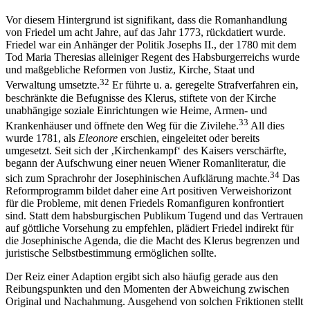
Vor diesem Hintergrund ist signifikant, dass die Romanhandlung
von Friedel um acht Jahre, auf das Jahr 1773, rückdatiert wurde.
Friedel war ein Anhänger der Politik Josephs II., der 1780 mit dem
Tod Maria Theresias alleiniger Regent des Habsburgerreichs wurde
und maßgebliche Reformen von Justiz, Kirche, Staat und
32
Verwaltung umsetzte.
Er führte u. a. geregelte Strafverfahren ein,
beschränkte die Befugnisse des Klerus, stiftete von der Kirche
unabhängige soziale Einrichtungen wie Heime, Armen- und
33
Krankenhäuser und öffnete den Weg für die Zivilehe.
All dies
wurde 1781, als
Eleonore
erschien, eingeleitet oder bereits
umgesetzt. Seit sich der ‚Kirchenkampf‘ des Kaisers verschärfte,
begann der Aufschwung einer neuen Wiener Romanliteratur, die
34
sich zum Sprachrohr der Josephinischen Aufklärung machte.
Das
Reformprogramm bildet daher eine Art positiven Verweishorizont
für die Probleme, mit denen Friedels Romanfiguren konfrontiert
sind. Statt dem habsburgischen Publikum Tugend und das Vertrauen
auf göttliche Vorsehung zu empfehlen, plädiert Friedel indirekt für
die Josephinische Agenda, die die Macht des Klerus begrenzen und
juristische Selbstbestimmung ermöglichen sollte.
Der Reiz einer Adaption ergibt sich also häufig gerade aus den
Reibungspunkten und den Momenten der Abweichung zwischen
Original und Nachahmung. Ausgehend von solchen Friktionen stellt