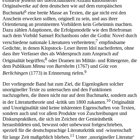
existierte
jenseits der überschaubaren Anzahl kanonisierter
Originalwerke auf dem deutschen wie auf dem europäischen
6
Buchmarkt
eine breite Masse an Texten, die gar nicht erst den
Anschein erwecken sollten, originell zu sein, und aus ihrer
Orientierung an prominenten Vorbildern kein Geheimnis machten.
Dazu zählen Adaptionen, die Erfolgsmodelle wie den Briefroman
nach dem Vorbild Samuel Richardsons oder die Gothic Novel durch
7
verschiedene nationale Literaturen verbreiteten;
empfindsame
Gedichte, in denen Klopstock- Leser ihrem Idol nacheiferten, ohne
dass ihre Verfasser dies als Widerspruch zum Anspruch auf
8
Originalität begriffen;
oder Dramen im Militär- und Rittergenre, die
dem Publikum
Minna von Barnhelm
(1767) und
Götz von
9
Berlichingen
(1773) in Erinnerung riefen.
Der vorliegende Band hat zum Ziel, die Eigenlogiken solcher
unorigineller Texte zu untersuchen und den Funktionen
nachzugehen, die ihnen nicht nur auf dem Buchmarkt, sondern auch
10
in der Literaturtheorie und -kritik um 1800 zukamen.
Originalität
und Unoriginalität sind keine inhärenten Eigenschaften von Texten,
sondern auch und vor allem Produkte von Zuschreibungen und
Diskurspraktiken, die sich im Zeichen der Genieästhetik
herausbildeten und, bewusst oder unbewusst fortgeschrieben,
speziell für die deutschsprachige Literaturkritik und -wissenschaft
11
für lange Zeit maßgeblich blieben.
Unter ‚unorigineller Literatur‘