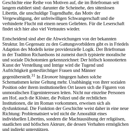
Geschichte eine Reihe von Motiven auf, die im Briefroman seit
langem etabliert sind: darunter die Scheinehe, den sittenlosen
Libertin, die unschuldige Tugendhafte, das Motiv der
Vergewaltigung, der unfreiwilligen Schwangerschaft und die
verhinderte Flucht mit einem neuen Geliebten. Für die Leserschaft
findet sich hier also viel Vertrautes wieder.
Entscheidend sind aber die Abweichungen von der bekannten
Struktur. Im Gegensatz zu den Gattungsvorbildern gibt es in Friedels
Adaption des Modells keine providenzielle Logik. Der Briefroman
in der Tradition Richardsons ist zumeist durch typisierte moralische
und soziale Dichotomien gekennzeichnet: Der höfisch konnotierten
Kunst der Verstellung und Intrige wird die Tugend und
Aufrichtigkeit gottesfürchtiger Frauen und Männer
31
gegenüberstellt.
In
Eleonore
hingegen haben solche
Schematismen keine Geltung mehr. Unabhängig von ihrer sozialen
Position oder ihrem institutionellen Ort lassen sich die Figuren von
unmoralischen Eigeninteressen leiten. Nicht nur einzelne Personen
am Hof, auch die Klöster, die Polizei und die rechtlichen
Institutionen, die im Roman vorkommen, erweisen sich als
dysfunktional. Die Funktion der Geschichte weist daher in eine neue
Richtung: Problematisiert wird nicht die Amoralität eines
individuellen Libertins, sondern die Machtausübung der religiösen,
staatlichen und höfischen Akteure, die dessen Verhalten ermöglichen
und indirekt unterstützen.