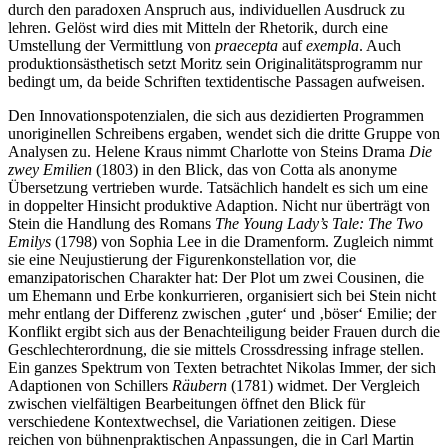
durch den paradoxen Anspruch aus, individuellen Ausdruck zu
lehren. Gelöst wird dies mit Mitteln der Rhetorik, durch eine
Umstellung der Vermittlung von
praecepta
auf
exempla
. Auch
produktionsästhetisch setzt Moritz sein Originalitätsprogramm nur
bedingt um, da beide Schriften textidentische Passagen aufweisen.
Den Innovationspotenzialen, die sich aus dezidierten Programmen
unoriginellen Schreibens ergaben, wendet sich die dritte Gruppe von
Analysen zu.
Helene Kraus
nimmt Charlotte von Steins Drama
Die
zwey Emilien
(1803) in den Blick, das von Cotta als anonyme
Übersetzung vertrieben wurde. Tatsächlich handelt es sich um eine
in doppelter Hinsicht produktive Adaption. Nicht nur überträgt von
Stein die Handlung des Romans
The Young Lady’s Tale: The Two
Emilys
(1798) von Sophia Lee in die Dramenform. Zugleich nimmt
sie eine Neujustierung der Figurenkonstellation vor, die
emanzipatorischen Charakter hat: Der Plot um zwei Cousinen, die
um Ehemann und Erbe konkurrieren, organisiert sich bei Stein nicht
mehr entlang der Differenz zwischen ‚guter‘ und ‚böser‘ Emilie; der
Konflikt ergibt sich aus der Benachteiligung beider Frauen durch die
Geschlechterordnung, die sie mittels Crossdressing infrage stellen.
Ein ganzes Spektrum von Texten betrachtet
Nikolas Immer
, der sich
Adaptionen von Schillers
Räubern
(1781) widmet. Der Vergleich
zwischen vielfältigen Bearbeitungen öffnet den Blick für
verschiedene Kontextwechsel, die Variationen zeitigen. Diese
reichen von bühnenpraktischen Anpassungen, die in Carl Martin