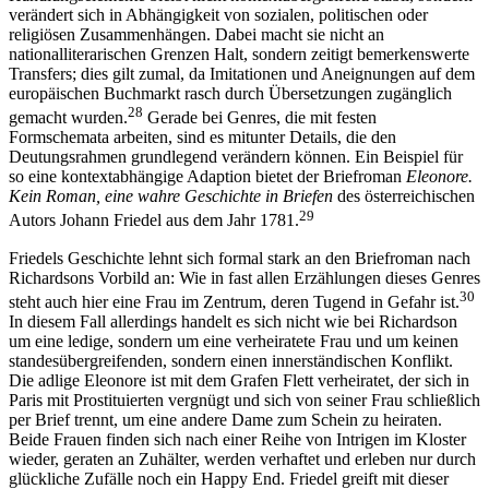
verändert sich in Abhängigkeit von sozialen, politischen oder
religiösen Zusammenhängen. Dabei macht sie nicht an
nationalliterarischen Grenzen Halt, sondern zeitigt bemerkenswerte
Transfers; dies gilt zumal, da Imitationen und Aneignungen auf dem
europäischen Buchmarkt rasch durch Übersetzungen zugänglich
28
gemacht wurden.
Gerade bei Genres, die mit festen
Formschemata arbeiten, sind es mitunter Details, die den
Deutungsrahmen grundlegend verändern können. Ein Beispiel für
so eine kontextabhängige Adaption bietet der Briefroman
Eleonore.
Kein Roman, eine wahre Geschichte in Briefen
des österreichischen
29
Autors Johann Friedel aus dem Jahr 1781.
Friedels Geschichte lehnt sich formal stark an den Briefroman nach
Richardsons Vorbild an: Wie in fast allen Erzählungen dieses Genres
30
steht auch hier eine Frau im Zentrum, deren Tugend in Gefahr ist.
In diesem Fall allerdings handelt es sich nicht wie bei Richardson
um eine ledige, sondern um eine verheiratete Frau und um keinen
standesübergreifenden, sondern einen innerständischen Konflikt.
Die adlige Eleonore ist mit dem Grafen Flett verheiratet, der sich in
Paris mit Prostituierten vergnügt und sich von seiner Frau schließlich
per Brief trennt, um eine andere Dame zum Schein zu heiraten.
Beide Frauen finden sich nach einer Reihe von Intrigen im Kloster
wieder, geraten an Zuhälter, werden verhaftet und erleben nur durch
glückliche Zufälle noch ein Happy End. Friedel greift mit dieser