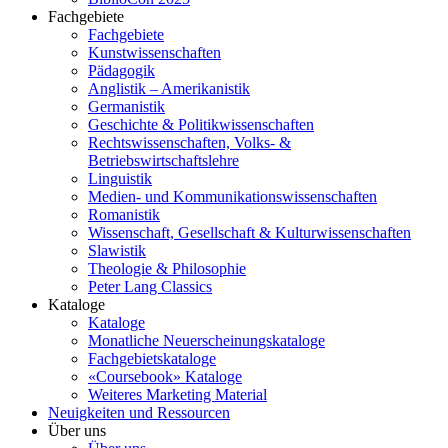
Fachgebiete
Fachgebiete
Kunstwissenschaften
Pädagogik
Anglistik – Amerikanistik
Germanistik
Geschichte & Politikwissenschaften
Rechtswissenschaften, Volks- &
Betriebswirtschaftslehre
Linguistik
Medien- und Kommunikationswissenschaften
Romanistik
Wissenschaft, Gesellschaft & Kulturwissenschaften
Slawistik
Theologie & Philosophie
Peter Lang Classics
Kataloge
Kataloge
Monatliche Neuerscheinungskataloge
Fachgebietskataloge
«Coursebook» Kataloge
Weiteres Marketing Material
Neuigkeiten und Ressourcen
Über uns