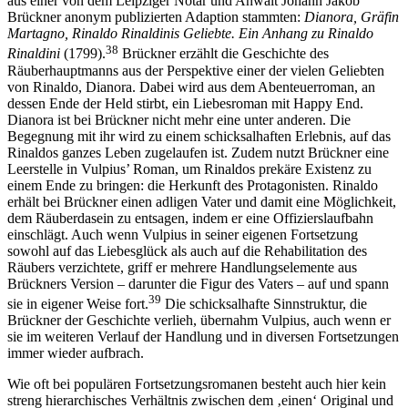
aus einer von dem Leipziger Notar und Anwalt Johann Jakob
Brückner anonym publizierten Adaption stammten:
Dianora, Gräfin
Martagno, Rinaldo Rinaldinis Geliebte. Ein Anhang zu Rinaldo
38
Rinaldini
(1799).
Brückner erzählt die Geschichte des
Räuberhauptmanns aus der Perspektive einer der vielen Geliebten
von Rinaldo, Dianora. Dabei wird aus dem Abenteuerroman, an
dessen Ende der Held stirbt, ein Liebesroman mit Happy End.
Dianora ist bei Brückner nicht mehr eine unter anderen. Die
Begegnung mit ihr wird zu einem schicksalhaften Erlebnis, auf das
Rinaldos
ganzes Leben zugelaufen ist. Zudem nutzt Brückner eine
Leerstelle in Vulpius’ Roman, um Rinaldos prekäre Existenz zu
einem Ende zu bringen: die Herkunft des Protagonisten. Rinaldo
erhält bei Brückner einen adligen Vater und damit eine Möglichkeit,
dem Räuberdasein zu entsagen, indem er eine Offizierslaufbahn
einschlägt. Auch wenn Vulpius in seiner eigenen Fortsetzung
sowohl auf das Liebesglück als auch auf die Rehabilitation des
Räubers verzichtete, griff er mehrere Handlungselemente aus
Brückners Version – darunter die Figur des Vaters – auf und spann
39
sie in eigener Weise fort.
Die schicksalhafte Sinnstruktur, die
Brückner der Geschichte verlieh, übernahm Vulpius, auch wenn er
sie im weiteren Verlauf der Handlung und in diversen Fortsetzungen
immer wieder aufbrach.
Wie oft bei populären Fortsetzungsromanen besteht auch hier kein
streng hierarchisches Verhältnis zwischen dem ‚einen‘ Original und