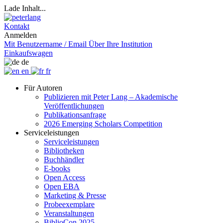
Lade Inhalt...
Kontakt
Anmelden
Mit Benutzername / Email
Über Ihre Institution
Einkaufswagen
de
en
fr
Für Autoren
Publizieren mit Peter Lang – Akademische
Veröffentlichungen
Publikationsanfrage
2026 Emerging Scholars Competition
Serviceleistungen
Serviceleistungen
Bibliotheken
Buchhändler
E-books
Open Access
Open EBA
Marketing & Presse
Probeexemplare
Veranstaltungen
BiblioCon 2025