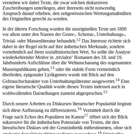
verstehen wir dabei Texte, die zwar solchen diskursiven
Zuschreibungen unterliegen, aber ihrerseits nicht notwendig
Anspruch darauf erheben, den zeitgenössischen Wertungsmaßstäben
des Originellen gerecht zu werden.
In der älteren Forschung wurden die unoriginellen Texte um 1800
vor allem unter den Namen der Genre-, Schema-, Unterhaltungs-,
12
Trivial- oder Massenliteratur behandelt.
Das Interesse richtete sich
dabei in der Regel nicht auf
ihre ästhetischen Merkmale, sondern
vornehmlich auf ihren sozialhistorischen Wert. So sollte die Analyse
wiederkehrender Motive in ‚trivialen‘ Romanen des 18. und 19.
Jahrhunderts Aufschlüsse über die Weltanschauung des sogenannten
13
Massenpublikums geben,
oder die stabile Form vermeintlich
überholter, epigonaler Lyrikgenres wurde mit Blick auf den
14
Gebrauchscharakter von Unterhaltungsliteratur ausgewertet.
Eine
eigene literarische Qualität wurde diesen Texten indessen auch in
15
wohlwollenden Darstellungen zumeist abgesprochen.
Durch neuere Arbeiten zu Diskursen literarischer Popularität beginnt
16
sich diese Auffassung zu differenzieren.
Vermittelt durch die
17
Frage nach Echos des Populären im Kanon
öffnet sich der Blick
sukzessive für die ästhetischen Potenziale von Texten, die den
literarischen Diskurs seit der Genieästhetik mitbestimmten, ohne sich
18