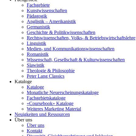
Fachgebiete
Kunstwissenschaften
Pädagogik
Anglistik – Amerikanistik
Germanistik
Geschichte & Politikwissenschaften
Rechtswissenschaften, Volks- & Betriebswirtschaftslehre
Linguistik
Medien- und Kommunikationswissenschaften
Romanistik
Wissenschaft, Gesellschaft & Kulturwissenschaften
Slawistik
Theologie & Philosophie
Peter Lang Classics
Kataloge
Kataloge
Monatliche Neuerscheinungskataloge
Fachgebietskataloge
«Coursebook» Kataloge
Weiteres Marketing Material
Neuigkeiten und Ressourcen
Über uns
Über uns
Kontakt