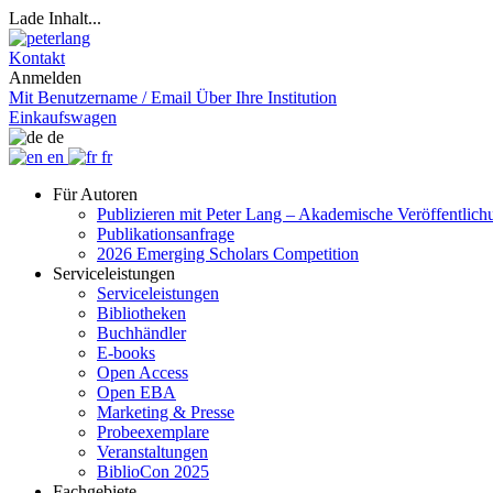
Lade Inhalt...
Kontakt
Anmelden
Mit Benutzername / Email
Über Ihre Institution
Einkaufswagen
de
en
fr
Für Autoren
Publizieren mit Peter Lang – Akademische Veröffentlic
Publikationsanfrage
2026 Emerging Scholars Competition
Serviceleistungen
Serviceleistungen
Bibliotheken
Buchhändler
E-books
Open Access
Open EBA
Marketing & Presse
Probeexemplare
Veranstaltungen
BiblioCon 2025
Fachgebiete