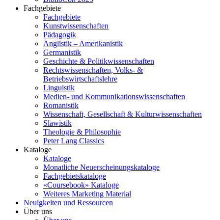
Fachgebiete
Fachgebiete
Kunstwissenschaften
Pädagogik
Anglistik – Amerikanistik
Germanistik
Geschichte & Politikwissenschaften
Rechtswissenschaften, Volks- &
Betriebswirtschaftslehre
Linguistik
Medien- und Kommunikationswissenschaften
Romanistik
Wissenschaft, Gesellschaft & Kulturwissenschaften
Slawistik
Theologie & Philosophie
Peter Lang Classics
Kataloge
Kataloge
Monatliche Neuerscheinungskataloge
Fachgebietskataloge
«Coursebook» Kataloge
Weiteres Marketing Material
Neuigkeiten und Ressourcen
Über uns