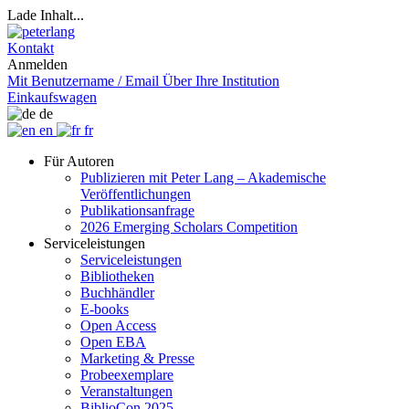
Lade Inhalt...
Kontakt
Anmelden
Mit Benutzername / Email
Über Ihre Institution
Einkaufswagen
de
en
fr
Für Autoren
Publizieren mit Peter Lang – Akademische
Veröffentlichungen
Publikationsanfrage
2026 Emerging Scholars Competition
Serviceleistungen
Serviceleistungen
Bibliotheken
Buchhändler
E-books
Open Access
Open EBA
Marketing & Presse
Probeexemplare
Veranstaltungen
BiblioCon 2025