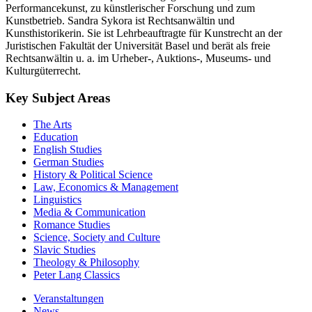
Performancekunst, zu künstlerischer Forschung und zum
Kunstbetrieb. Sandra Sykora ist Rechtsanwältin und
Kunsthistorikerin. Sie ist Lehrbeauftragte für Kunstrecht an der
Juristischen Fakultät der Universität Basel und berät als freie
Rechtsanwältin u. a. im Urheber-, Auktions-, Museums- und
Kulturgüterrecht.
Key Subject Areas
The Arts
Education
English Studies
German Studies
History & Political Science
Law, Economics & Management
Linguistics
Media & Communication
Romance Studies
Science, Society and Culture
Slavic Studies
Theology & Philosophy
Peter Lang Classics
Veranstaltungen
News