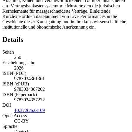
Abläufen, Rollen und Verantwortlichkeiten. Darüber hinaus liefert
ein ‹Vertragsbaukastensystem› mit Mustertexten die juristischen
Kernelemente für massgeschneiderte Verträge. Einleitende
Kurztexte ordnen das Sammeln von Live-Performances in die
Geschichte dieser Kunstgattung und in ihre kunstwissenschaftliche,
institutionelle und ökonomische Anerkennung ein.
Details
Seiten
250
Erscheinungsjahr
2026
ISBN (PDF)
9783034361361
ISBN (ePUB)
9783034367202
ISBN (Paperback)
9783034357272
DOI
10.3726/b23169
Open Access
CC-BY
Sprache
Deutsch