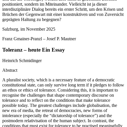
positioniert, sondern im Miteinander. Vielleicht ist ja dieser
interdisziplinäre Dialog bereits ein erster Schritt, um den Krisen und
Brüchen der Gegenwart mit einer konstruktiven und von Zuversicht
geprägten Haltung zu begegnen?
Salzburg, im November 2025
Franz Gmainer-Pranzl – Josef P. Mautner
Toleranz – heute
Ein Essay
Heinrich Schmidinger
Abstract
A pluralist society, which is a necessary feature of a democratic
constitutional state, can only survive long term if it pledges to follow
an ethos or ethics of tolerance. Considering this, it is important to
recognise the challenges that shape contemporary discourse on
tolerance and to reflect on the conditions that make tolerance
possible today. The greatest challenges include globalisation, the
new era of media, the retreat of democracies, new forms of
intolerance (especially the “dictatorship of tolerance”) and the
postmodern relativisation of the human subject. In contrast, the
conditions that must exist for tolerance to be practised meaningfully