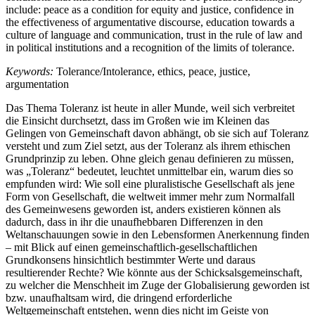
include: peace as a condition for equity and justice, confidence in
the effectiveness of argumentative discourse, education towards a
culture of language and communication, trust in the rule of law and
in political institutions and a recognition of the limits of tolerance.
Keywords:
Tolerance/Intolerance, ethics, peace, justice,
argumentation
Das Thema Toleranz ist heute in aller Munde, weil sich verbreitet
die Einsicht durchsetzt, dass im Großen wie im Kleinen das
Gelingen von Gemeinschaft davon abhängt, ob sie sich auf Toleranz
versteht und zum Ziel setzt, aus der Toleranz als ihrem ethischen
Grundprinzip zu leben. Ohne gleich genau definieren zu müssen,
was „Toleranz“ bedeutet, leuchtet unmittelbar ein, warum dies so
empfunden wird: Wie soll eine pluralistische Gesellschaft als jene
Form von Gesellschaft, die weltweit immer mehr zum Normalfall
des Gemeinwesens geworden ist, anders existieren können als
dadurch, dass in ihr die unaufhebbaren Differenzen in den
Weltanschauungen sowie in den Lebensformen Anerkennung finden
– mit Blick auf einen gemeinschaftlich-gesellschaftlichen
Grundkonsens hinsichtlich bestimmter Werte und daraus
resultierender Rechte? Wie könnte aus der Schicksalsgemeinschaft,
zu welcher die Menschheit im Zuge der Globalisierung geworden ist
bzw. unaufhaltsam wird, die dringend erforderliche
Weltgemeinschaft entstehen, wenn dies nicht im Geiste von