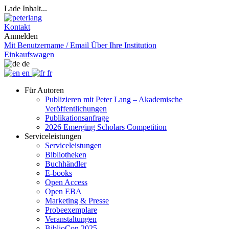
Lade Inhalt...
Kontakt
Anmelden
Mit Benutzername / Email
Über Ihre Institution
Einkaufswagen
de
en
fr
Für Autoren
Publizieren mit Peter Lang – Akademische
Veröffentlichungen
Publikationsanfrage
2026 Emerging Scholars Competition
Serviceleistungen
Serviceleistungen
Bibliotheken
Buchhändler
E-books
Open Access
Open EBA
Marketing & Presse
Probeexemplare
Veranstaltungen
BiblioCon 2025