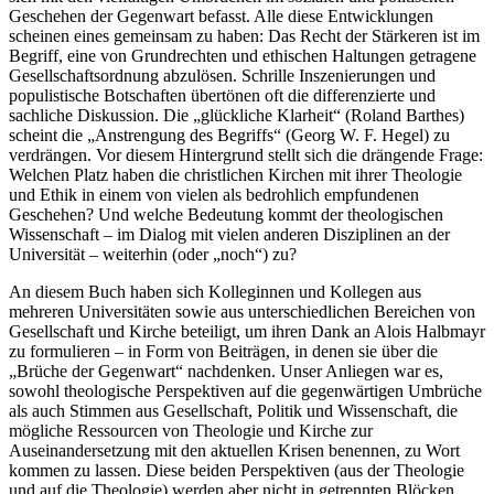
Geschehen der Gegenwart befasst. Alle diese Entwicklungen
scheinen eines gemeinsam zu haben: Das Recht der Stärkeren ist im
Begriff, eine von Grundrechten und ethischen Haltungen getragene
Gesellschaftsordnung abzulösen. Schrille Inszenierungen und
populistische Botschaften übertönen oft die differenzierte und
sachliche Diskussion. Die „glückliche Klarheit“ (Roland Barthes)
scheint die „Anstrengung des Begriffs“ (Georg W. F. Hegel) zu
verdrängen. Vor diesem Hintergrund stellt sich die drängende Frage:
Welchen Platz haben die christlichen Kirchen mit ihrer Theologie
und Ethik in einem von vielen als bedrohlich empfundenen
Geschehen? Und welche Bedeutung kommt der theologischen
Wissenschaft – im Dialog mit vielen anderen Disziplinen an der
Universität – weiterhin (oder „noch“) zu?
An diesem Buch haben sich Kolleginnen und Kollegen aus
mehreren Universitäten sowie aus unterschiedlichen Bereichen von
Gesellschaft und Kirche beteiligt, um ihren Dank an Alois Halbmayr
zu formulieren – in Form von Beiträgen, in denen sie über die
„Brüche der Gegenwart“ nachdenken. Unser Anliegen war es,
sowohl theologische Perspektiven auf die gegenwärtigen Umbrüche
als auch Stimmen aus Gesellschaft, Politik und Wissenschaft, die
mögliche Ressourcen von Theologie und Kirche zur
Auseinandersetzung mit den aktuellen Krisen benennen, zu Wort
kommen zu lassen. Diese beiden Perspektiven (aus der Theologie
und auf die Theologie) werden aber nicht in getrennten Blöcken