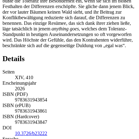
büßte die Toleranz ihre Besonderheit ein, wenn sie sich im bloßen
Festhalten der Differenzen erschöpfte. Sie gliche dann jenem Blick,
der vor lauter Bäumen keinen Wald sieht, und ihr Beitrag zur
Konfliktbewältigung reduzierte sich darauf, die Differenzen zu
benennen. Das einzige Resümee, das sich dank ihrer ziehen ließe,
läge tatsächlich in jenem
anything goes
, welches dem Toleranz-
Standpunkt in heutigen Auseinandersetzungen so oft vorgeworfen
wird. Das Höchste der Gefühle, das den Kontrahenten widerführe,
beschränkte sich auf die gegenseitige Duldung von „egal was“.
Details
Seiten
XIV, 410
Erscheinungsjahr
2026
ISBN (PDF)
9783631943854
ISBN (ePUB)
9783631943861
ISBN (Hardcover)
9783631943847
DOI
10.3726/b23222
Sprache