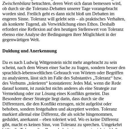
Zwischenbilanz
betrachten, deren Wert sich daran bemessen wird,
ob durch sie die Toleranz-Debatten unserer Tage vorangebracht
worden sind. Freilich geht es dann nicht bloß um Debatten im
engeren Sinne. Toleranz will gelebt sein – als praktisches Verhalten,
als konkrete Tugend, als Verwirklichung eines Ethos. Deshalb
erfordert eine Reflexion auf den heutigen Stellenwert von Toleranz
ebenso eine Analyse der Bedingungen ihrer Möglichkeit in der
gegenwärtigen Welt.
Duldung und Anerkennung
Da es nach Ludwig Wittgenstein nicht mehr angebracht zu sein
scheint, nach dem Wesen einer Sache zu fragen, sondern besser den
sprachlich-lebensweltlichen Gebrauch von Wörtern oder Begriffen
zu analysieren, lässt sich im Falle des Substantivs „Toleranz“ bzw.
des Verbums „tolerieren“ konstatieren: Jedes Mal, wenn die Rede
darauf kommt, ist zunächst nichts anderes als eine Strategie zur
Vermeidung oder zur Lösung eines Konflikts gemeint. Das
Besondere dieser Strategie liegt darin, dass durch sie die
Differenzen, die den Konflikt erzeugen, nicht aufgelöst oder
behoben, sondern festgehalten und akzeptiert werden. Toleranz
markiert allemal eine Differenz,
die als solche hingenommen,
geduldet, anerkannt – eben toleriert wird. Wo es keine Differenz
gibt, macht es keinen Sinn, von Toleranz zu sprechen. Umgekehrt