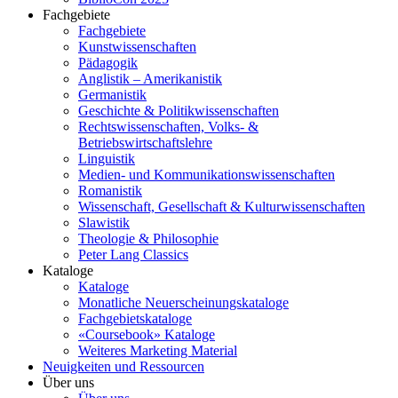
Fachgebiete
Fachgebiete
Kunstwissenschaften
Pädagogik
Anglistik – Amerikanistik
Germanistik
Geschichte & Politikwissenschaften
Rechtswissenschaften, Volks- &
Betriebswirtschaftslehre
Linguistik
Medien- und Kommunikationswissenschaften
Romanistik
Wissenschaft, Gesellschaft & Kulturwissenschaften
Slawistik
Theologie & Philosophie
Peter Lang Classics
Kataloge
Kataloge
Monatliche Neuerscheinungskataloge
Fachgebietskataloge
«Coursebook» Kataloge
Weiteres Marketing Material
Neuigkeiten und Ressourcen
Über uns