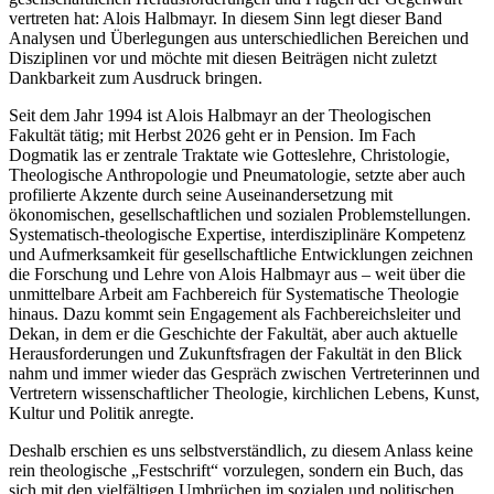
vertreten hat: Alois Halbmayr. In diesem Sinn legt dieser Band
Analysen und Überlegungen aus unterschiedlichen Bereichen und
Disziplinen vor und möchte mit diesen Beiträgen nicht zuletzt
Dankbarkeit zum Ausdruck bringen.
Seit dem Jahr 1994 ist Alois Halbmayr an der Theologischen
Fakultät tätig; mit Herbst 2026 geht er in Pension. Im Fach
Dogmatik las er zentrale Traktate wie Gotteslehre, Christologie,
Theologische Anthropologie und Pneumatologie, setzte aber auch
profilierte Akzente durch seine Auseinandersetzung mit
ökonomischen, gesellschaftlichen und sozialen Problemstellungen.
Systematisch-theologische Expertise, interdisziplinäre Kompetenz
und Aufmerksamkeit für gesellschaftliche Entwicklungen zeichnen
die Forschung und Lehre von Alois Halbmayr aus – weit über die
unmittelbare Arbeit am Fachbereich für Systematische Theologie
hinaus. Dazu kommt sein Engagement als Fachbereichsleiter und
Dekan, in dem er die Geschichte der Fakultät, aber auch aktuelle
Herausforderungen und Zukunftsfragen der Fakultät in den Blick
nahm und immer wieder das Gespräch zwischen Vertreterinnen
und
Vertretern wissenschaftlicher Theologie, kirchlichen Lebens, Kunst,
Kultur und Politik anregte.
Deshalb erschien es uns selbstverständlich, zu diesem Anlass keine
rein theologische „Festschrift“ vorzulegen, sondern ein Buch, das
sich mit den vielfältigen Umbrüchen im sozialen und politischen