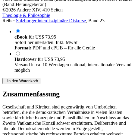
(Band-Herausgeber:in)
©2026
Andere
XIV, 410 Seiten
Theologie & Philosophie
Reihe:
Salzburger interdisziplinäre Diskurse
, Band 23
eBook
für
US$ 73,95
Sofort herunterladen. Inkl. MwSt.
Format:
PDF und ePUB – für alle Geräte
Hardcover
für
US$ 73,95
Versand in ca. 10 Werktagen national, internationaler Versand
möglich
In den Warenkorb
Zusammenfassung
Gesellschaft und Kirchen sind gegenwärtig von Umbrüchen
betroffen, die die demokratischen Verhältnisse in vielen Staaten
sowie kirchliche Konzepte und Plausibilitäten im Anschluss an das
Zweite Vatikanische Konzil schwer erschüttern. Deliberative und
liberale Demokratiemodelle werden in Frage gestellt,
rechtspopulistische bis rechtsextreme Parteien erhalten weltweit