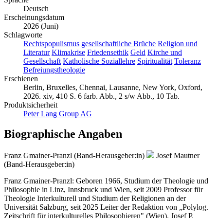
Deutsch
Erscheinungsdatum
2026 (Juni)
Schlagworte
Rechtspopulismus
gesellschaftliche Brüche
Religion und
Literatur
Klimakrise
Friedensethik
Geld
Kirche und
Gesellschaft
Katholische Soziallehre
Spiritualität
Toleranz
Befreiungstheologie
Erschienen
Berlin, Bruxelles, Chennai, Lausanne, New York, Oxford,
2026. xiv, 410 S. 6 farb. Abb., 2 s/w Abb., 10 Tab.
Produktsicherheit
Peter Lang Group AG
Biographische Angaben
Franz Gmainer-Pranzl (Band-Herausgeber:in)
Josef Mautner
(Band-Herausgeber:in)
Franz Gmainer-Pranzl: Geboren 1966, Studium der Theologie und
Philosophie in Linz, Innsbruck und Wien, seit 2009 Professor für
Theologie Interkulturell und Studium der Religionen an der
Universität Salzburg, seit 2025 Leiter der Redaktion von „Polylog.
Zeitschrift für interkulturelles Philosophieren" (Wien). Josef P.