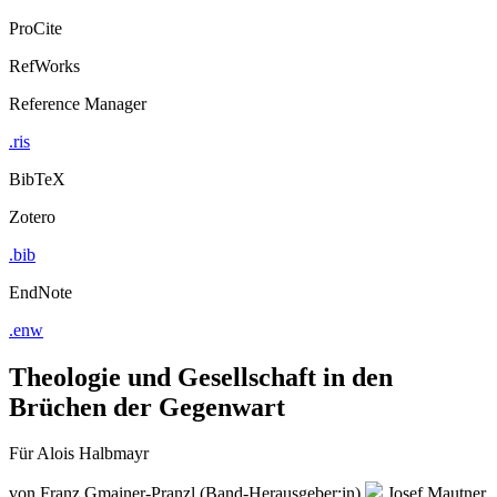
ProCite
RefWorks
Reference Manager
.ris
BibTeX
Zotero
.bib
EndNote
.enw
Theologie und Gesellschaft in den
Brüchen der Gegenwart
Für Alois Halbmayr
von
Franz Gmainer-Pranzl (Band-Herausgeber:in)
Josef Mautner