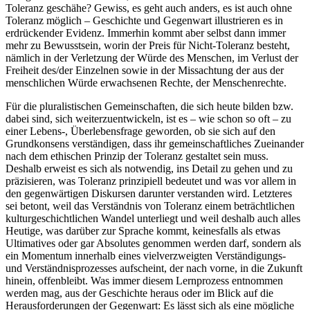
Toleranz geschähe? Gewiss, es geht auch anders, es ist auch ohne
Toleranz möglich – Geschichte und Gegenwart illustrieren es in
erdrückender Evidenz. Immerhin kommt aber selbst dann immer
mehr zu Bewusstsein, worin der Preis für Nicht-Toleranz besteht,
nämlich in der Verletzung der Würde des Menschen, im Verlust der
Freiheit des/der Einzelnen
sowie in der Missachtung der aus der
menschlichen Würde erwachsenen Rechte, der Menschenrechte.
Für die pluralistischen Gemeinschaften, die sich heute bilden bzw.
dabei sind, sich weiterzuentwickeln, ist es – wie schon so oft – zu
einer Lebens-, Überlebensfrage geworden, ob sie sich auf den
Grundkonsens verständigen, dass ihr gemeinschaftliches Zueinander
nach dem ethischen Prinzip der Toleranz gestaltet sein muss.
Deshalb erweist es sich als notwendig, ins Detail zu gehen und zu
präzisieren, was Toleranz prinzipiell bedeutet und was vor allem in
den gegenwärtigen Diskursen darunter verstanden wird. Letzteres
sei betont, weil das Verständnis von Toleranz einem beträchtlichen
kulturgeschichtlichen Wandel unterliegt und weil deshalb auch alles
Heutige, was darüber zur Sprache kommt, keinesfalls als etwas
Ultimatives oder gar Absolutes genommen werden darf, sondern als
ein Momentum innerhalb eines vielverzweigten Verständigungs-
und Verständnisprozesses aufscheint, der nach vorne, in die Zukunft
hinein, offenbleibt. Was immer diesem Lernprozess entnommen
werden mag, aus der Geschichte heraus oder im Blick auf die
Herausforderungen der Gegenwart: Es lässt sich als eine mögliche