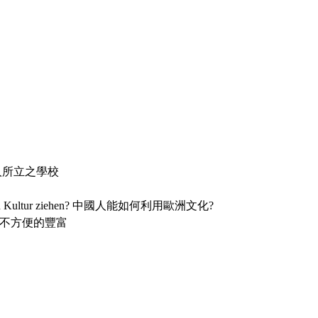
柏靈為外邦人所立之學校
opäischen Kultur ziehen? 中國人能如何利用歐洲文化?
he 德文之不方便的豐富