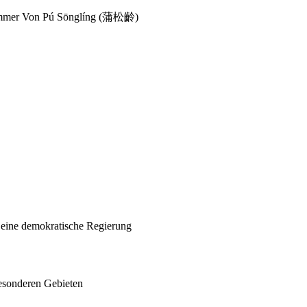
zimmer Von Pú Sōnglíng (蒲松齡)
eine demokratische Regierung
besonderen Gebieten