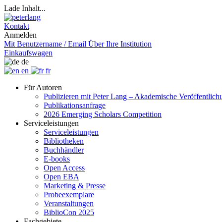
Lade Inhalt...
Kontakt
Anmelden
Mit Benutzername / Email
Über Ihre Institution
Einkaufswagen
de
en
fr
Für Autoren
Publizieren mit Peter Lang – Akademische Veröffentlic
Publikationsanfrage
2026 Emerging Scholars Competition
Serviceleistungen
Serviceleistungen
Bibliotheken
Buchhändler
E-books
Open Access
Open EBA
Marketing & Presse
Probeexemplare
Veranstaltungen
BiblioCon 2025
Fachgebiete