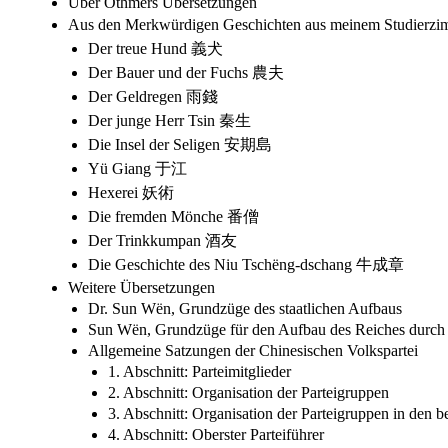
Über Othmers Übersetzungen
Aus den Merkwürdigen Geschichten aus meinem Studier
Der treue Hund 義犬
Der Bauer und der Fuchs 農夫
Der Geldregen 雨錢
Der junge Herr Tsin 秦生
Die Insel der Seligen 安期島
Yü Giang 于江
Hexerei 妖術
Die fremden Mönche 番僧
Der Trinkkumpan 酒友
Die Geschichte des Niu Tschëng-dschang 牛成章
Weitere Übersetzungen
Dr. Sun Wën, Grundzüge des staatlichen Aufbaus
Sun Wën, Grundzüge für den Aufbau des Reiches durch 
Allgemeine Satzungen der Chinesischen Volkspartei
1. Abschnitt: Parteimitglieder
2. Abschnitt: Organisation der Parteigruppen
3. Abschnitt: Organisation der Parteigruppen in den 
4. Abschnitt: Oberster Parteiführer