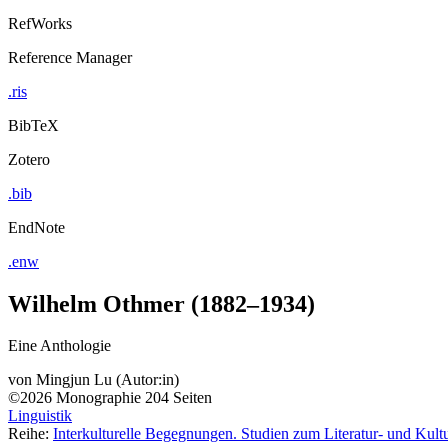
RefWorks
Reference Manager
.ris
BibTeX
Zotero
.bib
EndNote
.enw
Wilhelm Othmer (1882–1934)
Eine Anthologie
von
Mingjun Lu (Autor:in)
©2026
Monographie
204 Seiten
Linguistik
Reihe:
Interkulturelle Begegnungen. Studien zum Literatur- und Kultu