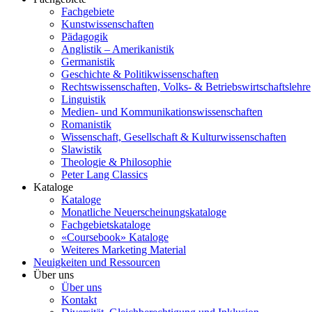
Fachgebiete
Kunstwissenschaften
Pädagogik
Anglistik – Amerikanistik
Germanistik
Geschichte & Politikwissenschaften
Rechtswissenschaften, Volks- & Betriebswirtschaftslehre
Linguistik
Medien- und Kommunikationswissenschaften
Romanistik
Wissenschaft, Gesellschaft & Kulturwissenschaften
Slawistik
Theologie & Philosophie
Peter Lang Classics
Kataloge
Kataloge
Monatliche Neuerscheinungskataloge
Fachgebietskataloge
«Coursebook» Kataloge
Weiteres Marketing Material
Neuigkeiten und Ressourcen
Über uns
Über uns
Kontakt