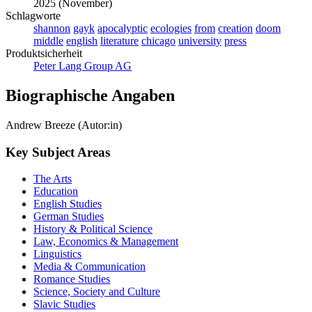
2025 (November)
Schlagworte
shannon
gayk
apocalyptic
ecologies
from
creation
doom
middle
english
literature
chicago
university
press
Produktsicherheit
Peter Lang Group AG
Biographische Angaben
Andrew Breeze (Autor:in)
Key Subject Areas
The Arts
Education
English Studies
German Studies
History & Political Science
Law, Economics & Management
Linguistics
Media & Communication
Romance Studies
Science, Society and Culture
Slavic Studies