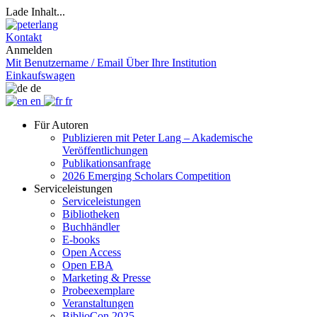
Lade Inhalt...
Kontakt
Anmelden
Mit Benutzername / Email
Über Ihre Institution
Einkaufswagen
de
en
fr
Für Autoren
Publizieren mit Peter Lang – Akademische
Veröffentlichungen
Publikationsanfrage
2026 Emerging Scholars Competition
Serviceleistungen
Serviceleistungen
Bibliotheken
Buchhändler
E-books
Open Access
Open EBA
Marketing & Presse
Probeexemplare
Veranstaltungen
BiblioCon 2025