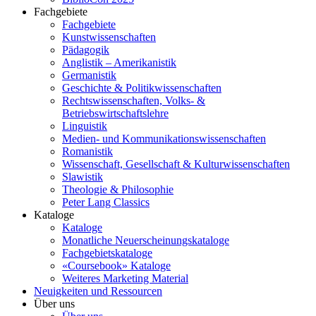
Fachgebiete
Fachgebiete
Kunstwissenschaften
Pädagogik
Anglistik – Amerikanistik
Germanistik
Geschichte & Politikwissenschaften
Rechtswissenschaften, Volks- &
Betriebswirtschaftslehre
Linguistik
Medien- und Kommunikationswissenschaften
Romanistik
Wissenschaft, Gesellschaft & Kulturwissenschaften
Slawistik
Theologie & Philosophie
Peter Lang Classics
Kataloge
Kataloge
Monatliche Neuerscheinungskataloge
Fachgebietskataloge
«Coursebook» Kataloge
Weiteres Marketing Material
Neuigkeiten und Ressourcen
Über uns