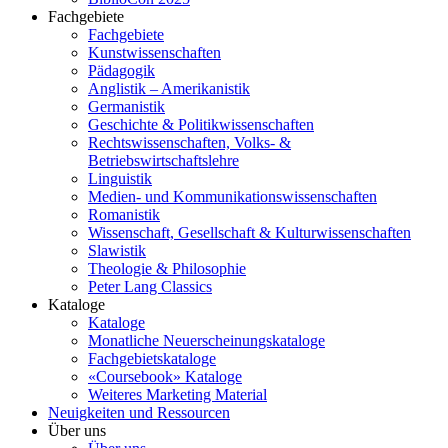
Fachgebiete
Fachgebiete
Kunstwissenschaften
Pädagogik
Anglistik – Amerikanistik
Germanistik
Geschichte & Politikwissenschaften
Rechtswissenschaften, Volks- &
Betriebswirtschaftslehre
Linguistik
Medien- und Kommunikationswissenschaften
Romanistik
Wissenschaft, Gesellschaft & Kulturwissenschaften
Slawistik
Theologie & Philosophie
Peter Lang Classics
Kataloge
Kataloge
Monatliche Neuerscheinungskataloge
Fachgebietskataloge
«Coursebook» Kataloge
Weiteres Marketing Material
Neuigkeiten und Ressourcen
Über uns