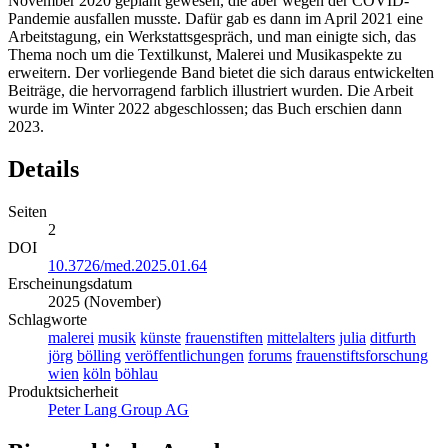
November 2020 geplant gewesen, die aber wegen der COVID-
Pandemie ausfallen musste. Dafür gab es dann im April 2021 eine
Arbeitstagung, ein Werkstattsgespräch, und man einigte sich, das
Thema noch um die Textilkunst, Malerei und Musikaspekte zu
erweitern. Der vorliegende Band bietet die sich daraus entwickelten
Beiträge, die hervorragend farblich illustriert wurden. Die Arbeit
wurde im Winter 2022 abgeschlossen; das Buch erschien dann
2023.
Details
Seiten
2
DOI
10.3726/med.2025.01.64
Erscheinungsdatum
2025 (November)
Schlagworte
malerei
musik
künste
frauenstiften
mittelalters
julia
ditfurth
jörg
bölling
veröffentlichungen
forums
frauenstiftsforschung
wien
köln
böhlau
Produktsicherheit
Peter Lang Group AG