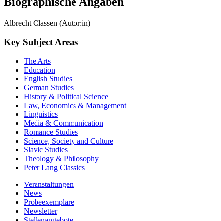
Biographische Angaben
Albrecht Classen (Autor:in)
Key Subject Areas
The Arts
Education
English Studies
German Studies
History & Political Science
Law, Economics & Management
Linguistics
Media & Communication
Romance Studies
Science, Society and Culture
Slavic Studies
Theology & Philosophy
Peter Lang Classics
Veranstaltungen
News
Probeexemplare
Newsletter
Stellenangebote