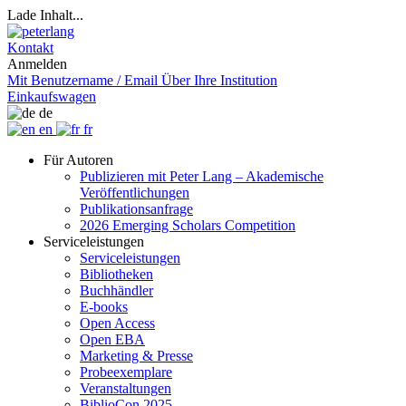
Lade Inhalt...
Kontakt
Anmelden
Mit Benutzername / Email
Über Ihre Institution
Einkaufswagen
de
en
fr
Für Autoren
Publizieren mit Peter Lang – Akademische
Veröffentlichungen
Publikationsanfrage
2026 Emerging Scholars Competition
Serviceleistungen
Serviceleistungen
Bibliotheken
Buchhändler
E-books
Open Access
Open EBA
Marketing & Presse
Probeexemplare
Veranstaltungen
BiblioCon 2025