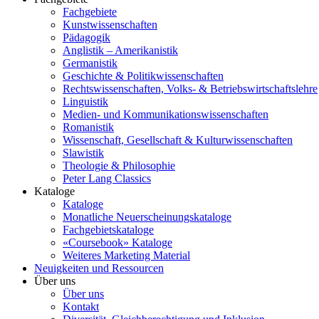
Fachgebiete
Kunstwissenschaften
Pädagogik
Anglistik – Amerikanistik
Germanistik
Geschichte & Politikwissenschaften
Rechtswissenschaften, Volks- & Betriebswirtschaftslehre
Linguistik
Medien- und Kommunikationswissenschaften
Romanistik
Wissenschaft, Gesellschaft & Kulturwissenschaften
Slawistik
Theologie & Philosophie
Peter Lang Classics
Kataloge
Kataloge
Monatliche Neuerscheinungskataloge
Fachgebietskataloge
«Coursebook» Kataloge
Weiteres Marketing Material
Neuigkeiten und Ressourcen
Über uns
Über uns
Kontakt