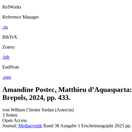
RefWorks
Reference Manager
.ris
BibTeX
Zotero
.bib
EndNote
.enw
Amandine Postec, Matthieu d’Aquasparta: p
Brepols, 2024, pp. 433.
von
William Chester Jordan (Autor:in)
3 Seiten
Open Access
Journal:
Mediaevistik
Band 38
Ausgabe 1
Erscheinungsjahr 2025
pp.