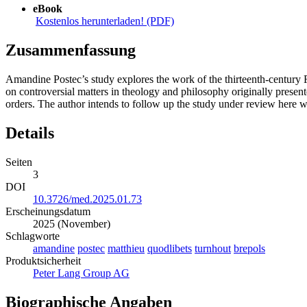
eBook
Kostenlos herunterladen! (PDF)
Zusammenfassung
Amandine Postec’s study explores the work of the thirteenth-century F
on controversial matters in theology and philosophy originally present
orders. The author intends to follow up the study under review here wi
Details
Seiten
3
DOI
10.3726/med.2025.01.73
Erscheinungsdatum
2025 (November)
Schlagworte
amandine
postec
matthieu
quodlibets
turnhout
brepols
Produktsicherheit
Peter Lang Group AG
Biographische Angaben