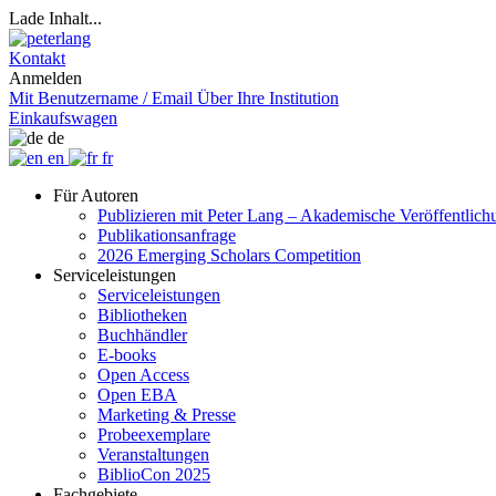
Lade Inhalt...
Kontakt
Anmelden
Mit Benutzername / Email
Über Ihre Institution
Einkaufswagen
de
en
fr
Für Autoren
Publizieren mit Peter Lang – Akademische Veröffentlic
Publikationsanfrage
2026 Emerging Scholars Competition
Serviceleistungen
Serviceleistungen
Bibliotheken
Buchhändler
E-books
Open Access
Open EBA
Marketing & Presse
Probeexemplare
Veranstaltungen
BiblioCon 2025
Fachgebiete