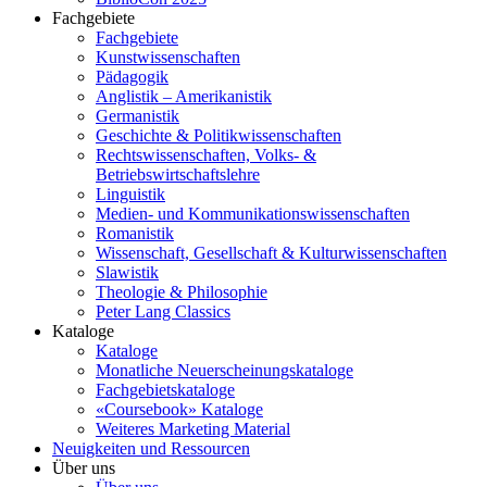
Fachgebiete
Fachgebiete
Kunstwissenschaften
Pädagogik
Anglistik – Amerikanistik
Germanistik
Geschichte & Politikwissenschaften
Rechtswissenschaften, Volks- &
Betriebswirtschaftslehre
Linguistik
Medien- und Kommunikationswissenschaften
Romanistik
Wissenschaft, Gesellschaft & Kulturwissenschaften
Slawistik
Theologie & Philosophie
Peter Lang Classics
Kataloge
Kataloge
Monatliche Neuerscheinungskataloge
Fachgebietskataloge
«Coursebook» Kataloge
Weiteres Marketing Material
Neuigkeiten und Ressourcen
Über uns