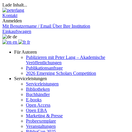
Lade Inhalt...
Kontakt
Anmelden
Mit Benutzername / Email
Über Ihre Institution
Einkaufswagen
de
en
fr
Für Autoren
Publizieren mit Peter Lang – Akademische
Veröffentlichungen
Publikationsanfrage
2026 Emerging Scholars Competition
Serviceleistungen
Serviceleistungen
Bibliotheken
Buchhändler
E-books
Open Access
Open EBA
Marketing & Presse
Probeexemplare
Veranstaltungen
BiblioCon 2025