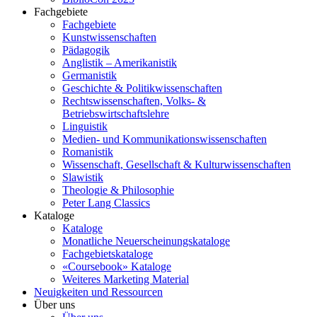
Fachgebiete
Fachgebiete
Kunstwissenschaften
Pädagogik
Anglistik – Amerikanistik
Germanistik
Geschichte & Politikwissenschaften
Rechtswissenschaften, Volks- &
Betriebswirtschaftslehre
Linguistik
Medien- und Kommunikationswissenschaften
Romanistik
Wissenschaft, Gesellschaft & Kulturwissenschaften
Slawistik
Theologie & Philosophie
Peter Lang Classics
Kataloge
Kataloge
Monatliche Neuerscheinungskataloge
Fachgebietskataloge
«Coursebook» Kataloge
Weiteres Marketing Material
Neuigkeiten und Ressourcen
Über uns