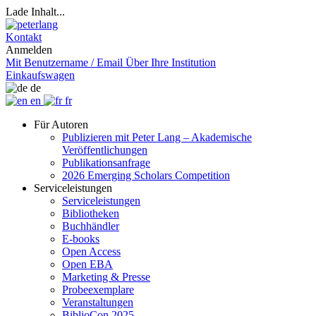
Lade Inhalt...
Kontakt
Anmelden
Mit Benutzername / Email
Über Ihre Institution
Einkaufswagen
de
en
fr
Für Autoren
Publizieren mit Peter Lang – Akademische
Veröffentlichungen
Publikationsanfrage
2026 Emerging Scholars Competition
Serviceleistungen
Serviceleistungen
Bibliotheken
Buchhändler
E-books
Open Access
Open EBA
Marketing & Presse
Probeexemplare
Veranstaltungen
BiblioCon 2025