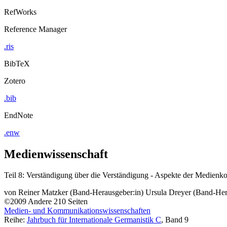
RefWorks
Reference Manager
.ris
BibTeX
Zotero
.bib
EndNote
.enw
Medienwissenschaft
Teil 8: Verständigung über die Verständigung - Aspekte der Medien
von
Reiner Matzker (Band-Herausgeber:in)
Ursula Dreyer (Band-Her
©2009
Andere
210 Seiten
Medien- und Kommunikationswissenschaften
Reihe:
Jahrbuch für Internationale Germanistik C
, Band 9