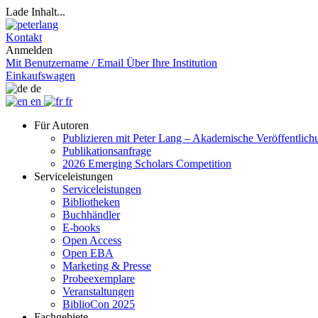
Lade Inhalt...
Kontakt
Anmelden
Mit Benutzername / Email
Über Ihre Institution
Einkaufswagen
de
en
fr
Für Autoren
Publizieren mit Peter Lang – Akademische Veröffentlic
Publikationsanfrage
2026 Emerging Scholars Competition
Serviceleistungen
Serviceleistungen
Bibliotheken
Buchhändler
E-books
Open Access
Open EBA
Marketing & Presse
Probeexemplare
Veranstaltungen
BiblioCon 2025
Fachgebiete