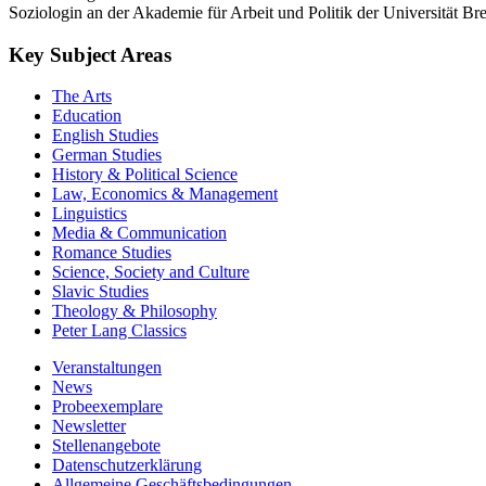
Soziologin an der Akademie für Arbeit und Politik der Universität Br
Key Subject Areas
The Arts
Education
English Studies
German Studies
History & Political Science
Law, Economics & Management
Linguistics
Media & Communication
Romance Studies
Science, Society and Culture
Slavic Studies
Theology & Philosophy
Peter Lang Classics
Veranstaltungen
News
Probeexemplare
Newsletter
Stellenangebote
Datenschutzerklärung
Allgemeine Geschäftsbedingungen