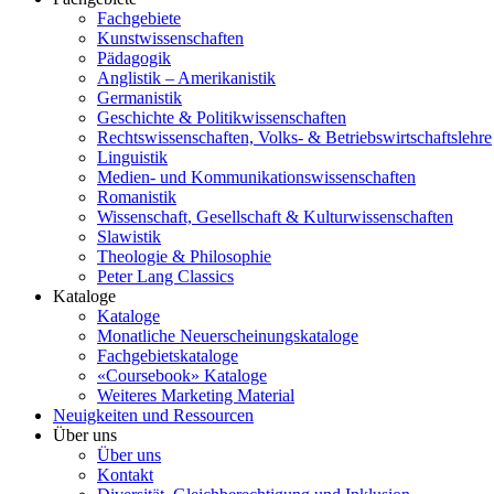
Fachgebiete
Kunstwissenschaften
Pädagogik
Anglistik – Amerikanistik
Germanistik
Geschichte & Politikwissenschaften
Rechtswissenschaften, Volks- & Betriebswirtschaftslehre
Linguistik
Medien- und Kommunikationswissenschaften
Romanistik
Wissenschaft, Gesellschaft & Kulturwissenschaften
Slawistik
Theologie & Philosophie
Peter Lang Classics
Kataloge
Kataloge
Monatliche Neuerscheinungskataloge
Fachgebietskataloge
«Coursebook» Kataloge
Weiteres Marketing Material
Neuigkeiten und Ressourcen
Über uns
Über uns
Kontakt