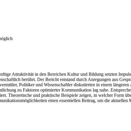
möglich
ige Attraktivität in den Bereichen Kultur und Bildung setzten Impuls
schaftlich berührt. Der Bericht entstand durch Anregungen aus Ges
ittler, Politiker und Wissenschaftler diskutierten in einem längeren 
ffentlichung zu Faktoren optimierter Kommunikation lag nahe. Entspre
tiert. Theoretische und praktische Beispiele zeigen, in welcher Form üb
ommunikationsmöglichkeiten einen essentiellen Beitrag, um die aktuell