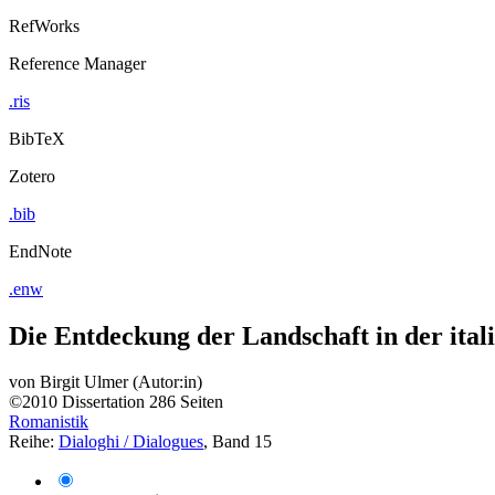
RefWorks
Reference Manager
.ris
BibTeX
Zotero
.bib
EndNote
.enw
Die Entdeckung der Landschaft in der ital
von
Birgit Ulmer (Autor:in)
©2010
Dissertation
286 Seiten
Romanistik
Reihe:
Dialoghi / Dialogues
, Band 15