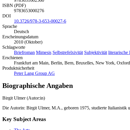
9783631602560
ISBN (PDF)
9783653000276
DOI
10.3726/978-3-653-00027-6
Sprache
Deutsch
Erscheinungsdatum
2010 (Oktober)
Schlagworte
Briefroman
Mimesis
Selbstrefelxivität
Subjektivität
literarische
Erschienen
Frankfurt am Main, Berlin, Bern, Bruxelles, New York, Oxford
Produktsicherheit
Peter Lang Group AG
Biographische Angaben
Birgit Ulmer (Autor:in)
Die Autorin: Birgit Ulmer, M.A., geboren 1975, studierte Italianistik 
Key Subject Areas