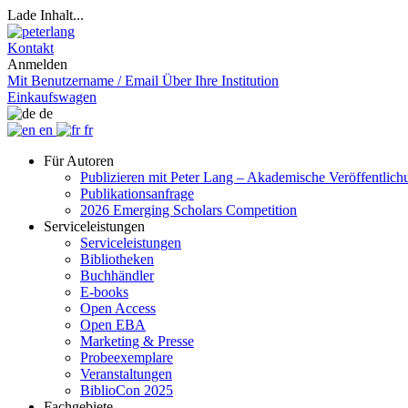
Lade Inhalt...
Kontakt
Anmelden
Mit Benutzername / Email
Über Ihre Institution
Einkaufswagen
de
en
fr
Für Autoren
Publizieren mit Peter Lang – Akademische Veröffentlic
Publikationsanfrage
2026 Emerging Scholars Competition
Serviceleistungen
Serviceleistungen
Bibliotheken
Buchhändler
E-books
Open Access
Open EBA
Marketing & Presse
Probeexemplare
Veranstaltungen
BiblioCon 2025
Fachgebiete