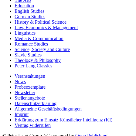
The Arts
Education
English Studies
German Studies
History & Political Science
Law, Economics & Management
Linguistics
Media & Communication
Romance Studies
Science, Society and Culture
Slavic Studies
Theology & Philosophy
Peter Lang Classics
Veranstaltungen
News
Probeexemplare
Newsletter
Stellenangebote
Datenschutzerklärung
Allgemeine Geschäftsbedingungen
Imprint
Erklärung zum Einsatz Künstlicher Intelligenz (KI)
Vertrag widerrufen
© Peter Lang Group AG
powered by
Open Publishing