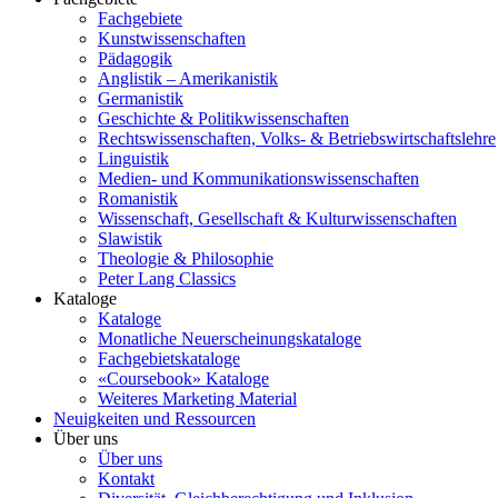
Fachgebiete
Kunstwissenschaften
Pädagogik
Anglistik – Amerikanistik
Germanistik
Geschichte & Politikwissenschaften
Rechtswissenschaften, Volks- & Betriebswirtschaftslehre
Linguistik
Medien- und Kommunikationswissenschaften
Romanistik
Wissenschaft, Gesellschaft & Kulturwissenschaften
Slawistik
Theologie & Philosophie
Peter Lang Classics
Kataloge
Kataloge
Monatliche Neuerscheinungskataloge
Fachgebietskataloge
«Coursebook» Kataloge
Weiteres Marketing Material
Neuigkeiten und Ressourcen
Über uns
Über uns
Kontakt