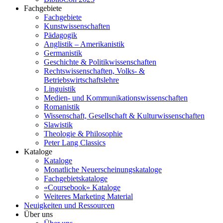
Fachgebiete
Fachgebiete
Kunstwissenschaften
Pädagogik
Anglistik – Amerikanistik
Germanistik
Geschichte & Politikwissenschaften
Rechtswissenschaften, Volks- &
Betriebswirtschaftslehre
Linguistik
Medien- und Kommunikationswissenschaften
Romanistik
Wissenschaft, Gesellschaft & Kulturwissenschaften
Slawistik
Theologie & Philosophie
Peter Lang Classics
Kataloge
Kataloge
Monatliche Neuerscheinungskataloge
Fachgebietskataloge
«Coursebook» Kataloge
Weiteres Marketing Material
Neuigkeiten und Ressourcen
Über uns