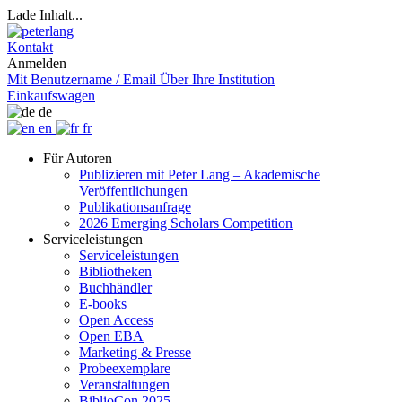
Lade Inhalt...
Kontakt
Anmelden
Mit Benutzername / Email
Über Ihre Institution
Einkaufswagen
de
en
fr
Für Autoren
Publizieren mit Peter Lang – Akademische
Veröffentlichungen
Publikationsanfrage
2026 Emerging Scholars Competition
Serviceleistungen
Serviceleistungen
Bibliotheken
Buchhändler
E-books
Open Access
Open EBA
Marketing & Presse
Probeexemplare
Veranstaltungen
BiblioCon 2025