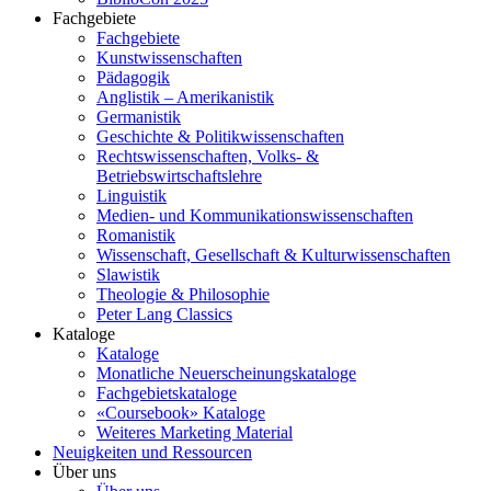
Fachgebiete
Fachgebiete
Kunstwissenschaften
Pädagogik
Anglistik – Amerikanistik
Germanistik
Geschichte & Politikwissenschaften
Rechtswissenschaften, Volks- &
Betriebswirtschaftslehre
Linguistik
Medien- und Kommunikationswissenschaften
Romanistik
Wissenschaft, Gesellschaft & Kulturwissenschaften
Slawistik
Theologie & Philosophie
Peter Lang Classics
Kataloge
Kataloge
Monatliche Neuerscheinungskataloge
Fachgebietskataloge
«Coursebook» Kataloge
Weiteres Marketing Material
Neuigkeiten und Ressourcen
Über uns