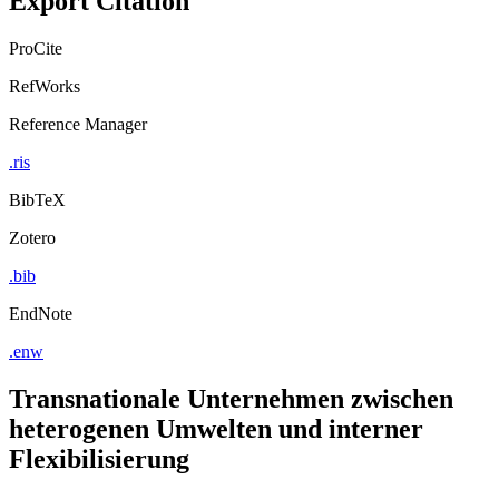
ProCite
RefWorks
Reference Manager
.ris
BibTeX
Zotero
.bib
EndNote
.enw
Transnationale Unternehmen zwischen
heterogenen Umwelten und interner
Flexibilisierung
Zur Rolle polykontextueller Netzwerke in der Siemens AG