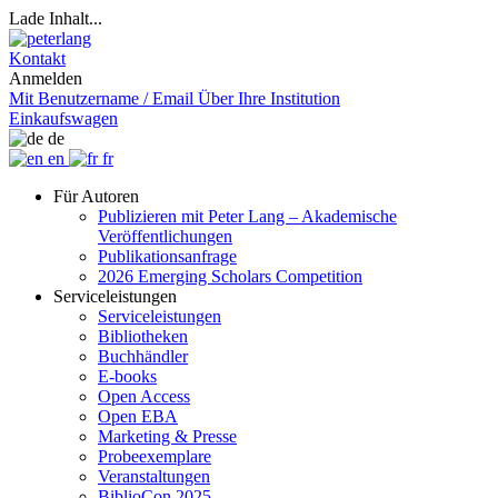
Lade Inhalt...
Kontakt
Anmelden
Mit Benutzername / Email
Über Ihre Institution
Einkaufswagen
de
en
fr
Für Autoren
Publizieren mit Peter Lang – Akademische
Veröffentlichungen
Publikationsanfrage
2026 Emerging Scholars Competition
Serviceleistungen
Serviceleistungen
Bibliotheken
Buchhändler
E-books
Open Access
Open EBA
Marketing & Presse
Probeexemplare
Veranstaltungen
BiblioCon 2025