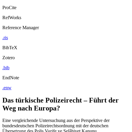
ProCite
RefWorks
Reference Manager
.ris
BibTeX
Zotero
.bib
EndNote
.enw
Das türkische Polizeirecht – Führt der
Weg nach Europa?
Eine vergleichende Untersuchung aus der Perspektive der
bundesdeutschen Polizeirechtsordnung mit der deutschen
Übersetzung des Polis Vazife ve Selâhiyet Kanunu