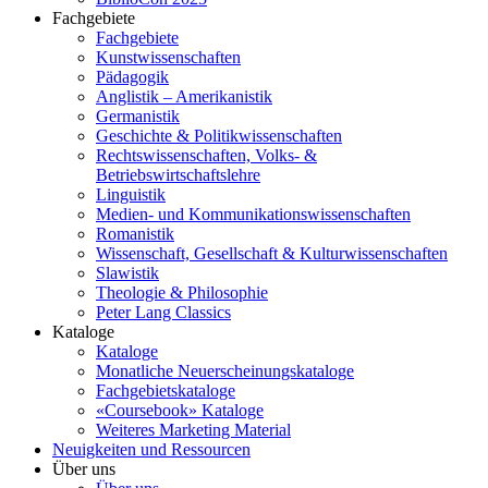
Fachgebiete
Fachgebiete
Kunstwissenschaften
Pädagogik
Anglistik – Amerikanistik
Germanistik
Geschichte & Politikwissenschaften
Rechtswissenschaften, Volks- &
Betriebswirtschaftslehre
Linguistik
Medien- und Kommunikationswissenschaften
Romanistik
Wissenschaft, Gesellschaft & Kulturwissenschaften
Slawistik
Theologie & Philosophie
Peter Lang Classics
Kataloge
Kataloge
Monatliche Neuerscheinungskataloge
Fachgebietskataloge
«Coursebook» Kataloge
Weiteres Marketing Material
Neuigkeiten und Ressourcen
Über uns