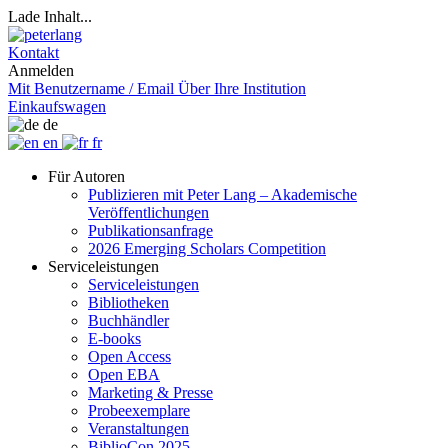
Lade Inhalt...
Kontakt
Anmelden
Mit Benutzername / Email
Über Ihre Institution
Einkaufswagen
de
en
fr
Für Autoren
Publizieren mit Peter Lang – Akademische
Veröffentlichungen
Publikationsanfrage
2026 Emerging Scholars Competition
Serviceleistungen
Serviceleistungen
Bibliotheken
Buchhändler
E-books
Open Access
Open EBA
Marketing & Presse
Probeexemplare
Veranstaltungen
BiblioCon 2025