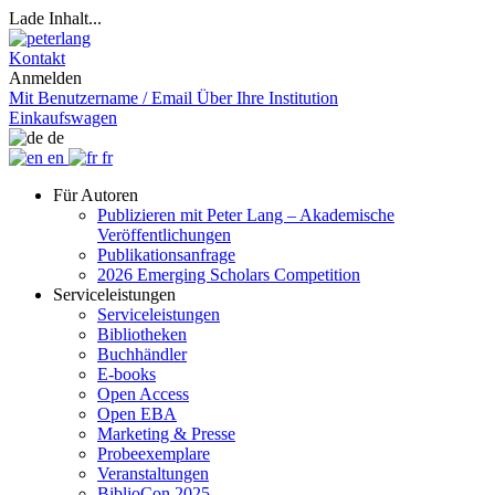
Lade Inhalt...
Kontakt
Anmelden
Mit Benutzername / Email
Über Ihre Institution
Einkaufswagen
de
en
fr
Für Autoren
Publizieren mit Peter Lang – Akademische
Veröffentlichungen
Publikationsanfrage
2026 Emerging Scholars Competition
Serviceleistungen
Serviceleistungen
Bibliotheken
Buchhändler
E-books
Open Access
Open EBA
Marketing & Presse
Probeexemplare
Veranstaltungen
BiblioCon 2025