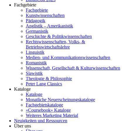
Fachgebiete
Fachgebiete
Kunstwissenschaften
Pädagogik
Anglistik – Amerikanistik
Germanistik
Geschichte & Politikwissenschaften
Rechtswissenschaften, Volks- &
Betriebswirtschaftslehre
Linguistik
Medien- und Kommunikationswissenschaften
Romanistik
Wissenschaft, Gesellschaft & Kulturwissenschaften
Slawistik
Theologie & Philosophie
Peter Lang Classics
Kataloge
Kataloge
Monatliche Neuerscheinungskataloge
Fachgebietskataloge
«Coursebook» Kataloge
Weiteres Marketing Material
Neuigkeiten und Ressourcen
Über uns