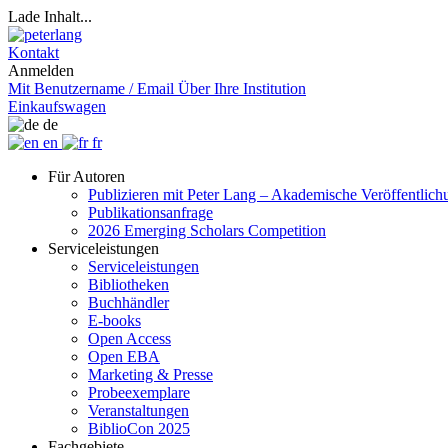
Lade Inhalt...
Kontakt
Anmelden
Mit Benutzername / Email
Über Ihre Institution
Einkaufswagen
de
en
fr
Für Autoren
Publizieren mit Peter Lang – Akademische Veröffentlic
Publikationsanfrage
2026 Emerging Scholars Competition
Serviceleistungen
Serviceleistungen
Bibliotheken
Buchhändler
E-books
Open Access
Open EBA
Marketing & Presse
Probeexemplare
Veranstaltungen
BiblioCon 2025
Fachgebiete