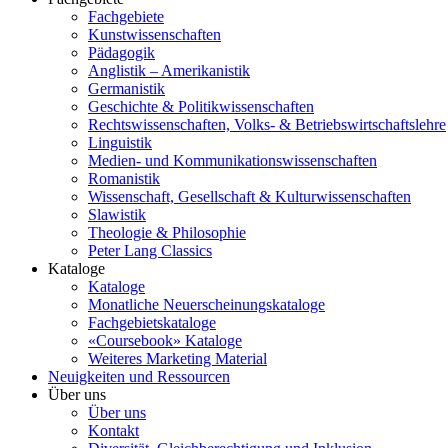
Fachgebiete
Kunstwissenschaften
Pädagogik
Anglistik – Amerikanistik
Germanistik
Geschichte & Politikwissenschaften
Rechtswissenschaften, Volks- & Betriebswirtschaftslehre
Linguistik
Medien- und Kommunikationswissenschaften
Romanistik
Wissenschaft, Gesellschaft & Kulturwissenschaften
Slawistik
Theologie & Philosophie
Peter Lang Classics
Kataloge
Kataloge
Monatliche Neuerscheinungskataloge
Fachgebietskataloge
«Coursebook» Kataloge
Weiteres Marketing Material
Neuigkeiten und Ressourcen
Über uns
Über uns
Kontakt