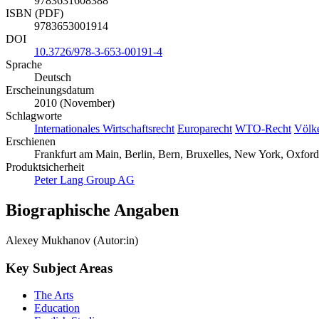
9783631608388
ISBN (PDF)
9783653001914
DOI
10.3726/978-3-653-00191-4
Sprache
Deutsch
Erscheinungsdatum
2010 (November)
Schlagworte
Internationales Wirtschaftsrecht
Europarecht
WTO-Recht
Völke
Erschienen
Frankfurt am Main, Berlin, Bern, Bruxelles, New York, Oxford
Produktsicherheit
Peter Lang Group AG
Biographische Angaben
Alexey Mukhanov (Autor:in)
Key Subject Areas
The Arts
Education