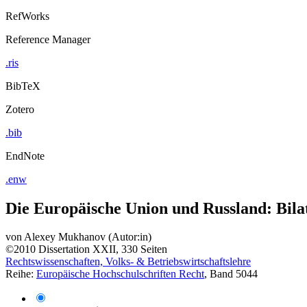
RefWorks
Reference Manager
.ris
BibTeX
Zotero
.bib
EndNote
.enw
Die Europäische Union und Russland: Bil
von
Alexey Mukhanov (Autor:in)
©2010
Dissertation
XXII, 330 Seiten
Rechtswissenschaften, Volks- & Betriebswirtschaftslehre
Reihe:
Europäische Hochschulschriften Recht
, Band 5044