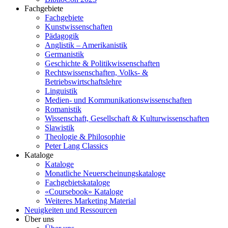
Fachgebiete
Fachgebiete
Kunstwissenschaften
Pädagogik
Anglistik – Amerikanistik
Germanistik
Geschichte & Politikwissenschaften
Rechtswissenschaften, Volks- &
Betriebswirtschaftslehre
Linguistik
Medien- und Kommunikationswissenschaften
Romanistik
Wissenschaft, Gesellschaft & Kulturwissenschaften
Slawistik
Theologie & Philosophie
Peter Lang Classics
Kataloge
Kataloge
Monatliche Neuerscheinungskataloge
Fachgebietskataloge
«Coursebook» Kataloge
Weiteres Marketing Material
Neuigkeiten und Ressourcen
Über uns