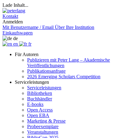
Lade Inhalt...
Kontakt
Anmelden
Mit Benutzername / Email
Über Ihre Institution
Einkaufswagen
de
en
fr
Für Autoren
Publizieren mit Peter Lang – Akademische
Veröffentlichungen
Publikationsanfrage
2026 Emerging Scholars Competition
Serviceleistungen
Serviceleistungen
Bibliotheken
Buchhändler
E-books
Open Access
Open EBA
Marketing & Presse
Probeexemplare
Veranstaltungen
BiblioCon 2025