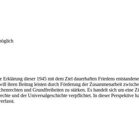
möglich
rklärung dieser 1945 mit dem Ziel dauerhaften Friedens entstandenen
 Sie will ihren Beitrag leisten durch Förderung der Zusammenarbeit zwis
nrechten und Grundfreiheiten zu stärken. Es handelt sich um eine Ziels
e und der Universalgeschichte verpflichtet. In dieser Perspektive hat 
rfasst.