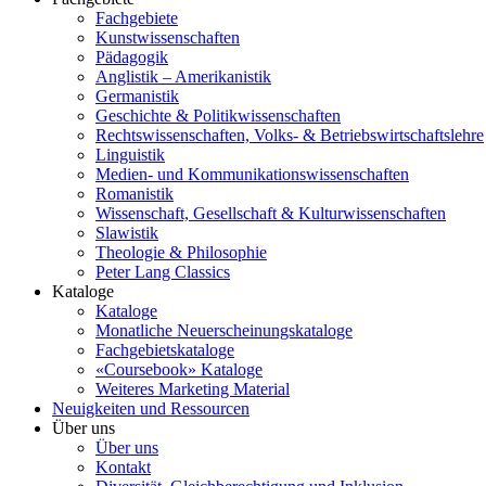
Fachgebiete
Kunstwissenschaften
Pädagogik
Anglistik – Amerikanistik
Germanistik
Geschichte & Politikwissenschaften
Rechtswissenschaften, Volks- & Betriebswirtschaftslehre
Linguistik
Medien- und Kommunikationswissenschaften
Romanistik
Wissenschaft, Gesellschaft & Kulturwissenschaften
Slawistik
Theologie & Philosophie
Peter Lang Classics
Kataloge
Kataloge
Monatliche Neuerscheinungskataloge
Fachgebietskataloge
«Coursebook» Kataloge
Weiteres Marketing Material
Neuigkeiten und Ressourcen
Über uns
Über uns
Kontakt