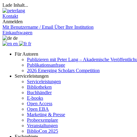
Lade Inhalt...
Kontakt
Anmelden
Mit Benutzername / Email
Über Ihre Institution
Einkaufswagen
de
en
fr
Für Autoren
Publizieren mit Peter Lang – Akademische Veröffentlic
Publikationsanfrage
2026 Emerging Scholars Competition
Serviceleistungen
Serviceleistungen
Bibliotheken
Buchhändler
E-books
Open Access
Open EBA
Marketing & Presse
Probeexemplare
Veranstaltungen
BiblioCon 2025
Fachgebiete