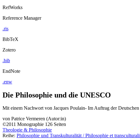
RefWorks
Reference Manager
.ris
BibTeX
Zotero
.bib
EndNote
.enw
Die Philosophie und die UNESCO
Mit einem Nachwort von Jacques Poulain- Im Auftrag der Deutsch
von
Patrice Vermeren (Autor:in)
©2011
Monographie
126 Seiten
Theologie & Philosophie
Reihe:
Philosophie und Transkulturalität / Philosophie et transculturali