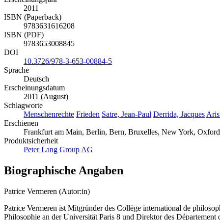
2011
ISBN (Paperback)
9783631616208
ISBN (PDF)
9783653008845
DOI
10.3726/978-3-653-00884-5
Sprache
Deutsch
Erscheinungsdatum
2011 (August)
Schlagworte
Menschenrechte
Frieden
Satre, Jean-Paul
Derrida, Jacques
Aris
Erschienen
Frankfurt am Main, Berlin, Bern, Bruxelles, New York, Oxford,
Produktsicherheit
Peter Lang Group AG
Biographische Angaben
Patrice Vermeren (Autor:in)
Patrice Vermeren ist Mitgründer des Collège international de philoso
Philosophie an der Universität Paris 8 und Direktor des Département 