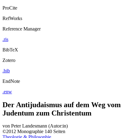
ProCite
RefWorks
Reference Manager
.ris
BibTeX
Zotero
.bib
EndNote
.enw
Der Antijudaismus auf dem Weg vom
Judentum zum Christentum
von
Peter Landesmann (Autor:in)
©2012
Monographie
140 Seiten
Theologie & Philosophie