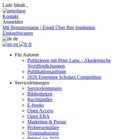
Lade Inhalt...
Kontakt
Anmelden
Mit Benutzername / Email
Über Ihre Institution
Einkaufswagen
de
en
fr
Für Autoren
Publizieren mit Peter Lang – Akademische
Veröffentlichungen
Publikationsanfrage
2026 Emerging Scholars Competition
Serviceleistungen
Serviceleistungen
Bibliotheken
Buchhändler
E-books
Open Access
Open EBA
Marketing & Presse
Probeexemplare
Veranstaltungen
BiblioCon 2025