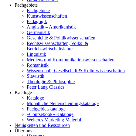
Fachgebiete
Fachgebiete
Kunstwissenschaften
Pädagogik
Anglistik – Amerikanistik
Germanistik
Geschichte & Politikwissenschaften
Rechtswissenschaften, Volks- &
Betriebswirtschaftslehre
Linguistik
Medien- und Kommunikationswissenschaften
Romanistik
Wissenschaft, Gesellschaft & Kulturwissenschaften
Slawistik
Theologie & Philosophie
Peter Lang Classics
Kataloge
Kataloge
Monatliche Neuerscheinungskataloge
Fachgebietskataloge
«Coursebook» Kataloge
Weiteres Marketing Material
Neuigkeiten und Ressourcen
Über uns