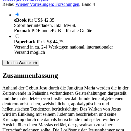
Reihe:
Wiener Vorlesungen: Forschungen
, Band 4
eBook
für
US$ 42,35
Sofort herunterladen. Inkl. MwSt.
Format:
PDF und ePUB – für alle Geräte
Paperback
für
US$ 44,75
Versand in ca. 2-4 Werktagen national, internationaler
Versand möglich
In den Warenkorb
Zusammenfassung
Anhand der Geburt Jesu durch die Jungfrau Maria werden die in der
Zeitenwende in Palästina vorhandenen Geisteshaltungen dargestellt
und die in den letzten vorchristlichen Jahrhunderten aufgetretenen
deuteronomistischen, weisheitlichen, apokalyptischen und
hellenistischen Tendenzen berücksichtigt. Das Wirken von Jesus
wird im Einklang mit seinem Judentum beschrieben und seine
Kreuzigung durch die damals herrschende und später revidierte
Ansicht über einen Messias erklärt, der gewaltsam zu seiner
Herrschaft gelangen sollte. Die Loslösung der Jesusanhänger vom