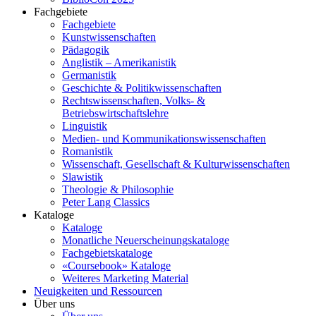
Fachgebiete
Fachgebiete
Kunstwissenschaften
Pädagogik
Anglistik – Amerikanistik
Germanistik
Geschichte & Politikwissenschaften
Rechtswissenschaften, Volks- &
Betriebswirtschaftslehre
Linguistik
Medien- und Kommunikationswissenschaften
Romanistik
Wissenschaft, Gesellschaft & Kulturwissenschaften
Slawistik
Theologie & Philosophie
Peter Lang Classics
Kataloge
Kataloge
Monatliche Neuerscheinungskataloge
Fachgebietskataloge
«Coursebook» Kataloge
Weiteres Marketing Material
Neuigkeiten und Ressourcen
Über uns