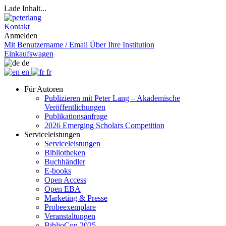
Lade Inhalt...
Kontakt
Anmelden
Mit Benutzername / Email
Über Ihre Institution
Einkaufswagen
de
en
fr
Für Autoren
Publizieren mit Peter Lang – Akademische
Veröffentlichungen
Publikationsanfrage
2026 Emerging Scholars Competition
Serviceleistungen
Serviceleistungen
Bibliotheken
Buchhändler
E-books
Open Access
Open EBA
Marketing & Presse
Probeexemplare
Veranstaltungen
BiblioCon 2025