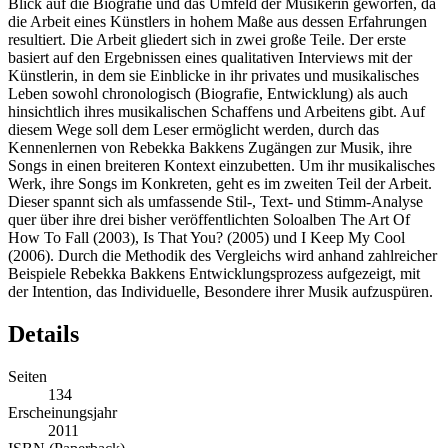
Blick auf die Biografie und das Umfeld der Musikerin geworfen, da
die Arbeit eines Künstlers in hohem Maße aus dessen Erfahrungen
resultiert. Die Arbeit gliedert sich in zwei große Teile. Der erste
basiert auf den Ergebnissen eines qualitativen Interviews mit der
Künstlerin, in dem sie Einblicke in ihr privates und musikalisches
Leben sowohl chronologisch (Biografie, Entwicklung) als auch
hinsichtlich ihres musikalischen Schaffens und Arbeitens gibt. Auf
diesem Wege soll dem Leser ermöglicht werden, durch das
Kennenlernen von Rebekka Bakkens Zugängen zur Musik, ihre
Songs in einen breiteren Kontext einzubetten. Um ihr musikalisches
Werk, ihre Songs im Konkreten, geht es im zweiten Teil der Arbeit.
Dieser spannt sich als umfassende Stil-, Text- und Stimm-Analyse
quer über ihre drei bisher veröffentlichten Soloalben The Art Of
How To Fall (2003), Is That You? (2005) und I Keep My Cool
(2006). Durch die Methodik des Vergleichs wird anhand zahlreicher
Beispiele Rebekka Bakkens Entwicklungsprozess aufgezeigt, mit
der Intention, das Individuelle, Besondere ihrer Musik aufzuspüren.
Details
Seiten
134
Erscheinungsjahr
2011