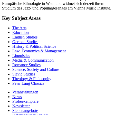
Europäische Ethnologie in Wien und widmet sich derzeit ihrem
Studium des Jazz- und Populargesanges am Vienna Music Institute.
Key Subject Areas
The Arts
Education
English Studies
German Studies
History & Political Science
Law, Economics & Management
Linguistics
Media & Communication
Romance Studies
Science, Society and Culture
Slavic Studies
Theology & Philosophy
Peter Lang Classics
Veranstaltungen
News
Probeexemplare
Newsletter
Stellenangebote