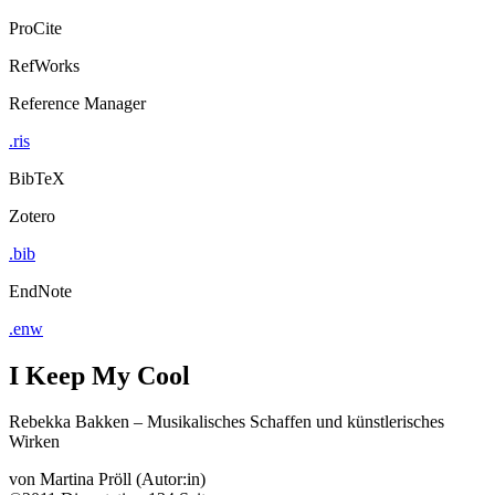
ProCite
RefWorks
Reference Manager
.ris
BibTeX
Zotero
.bib
EndNote
.enw
I Keep My Cool
Rebekka Bakken – Musikalisches Schaffen und künstlerisches
Wirken
von
Martina Pröll (Autor:in)