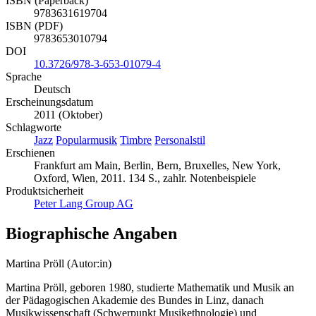
ISBN (Paperback)
9783631619704
ISBN (PDF)
9783653010794
DOI
10.3726/978-3-653-01079-4
Sprache
Deutsch
Erscheinungsdatum
2011 (Oktober)
Schlagworte
Jazz
Popularmusik
Timbre
Personalstil
Erschienen
Frankfurt am Main, Berlin, Bern, Bruxelles, New York,
Oxford, Wien, 2011. 134 S., zahlr. Notenbeispiele
Produktsicherheit
Peter Lang Group AG
Biographische Angaben
Martina Pröll (Autor:in)
Martina Pröll, geboren 1980, studierte Mathematik und Musik an
der Pädagogischen Akademie des Bundes in Linz, danach
Musikwissenschaft (Schwerpunkt Musikethnologie) und