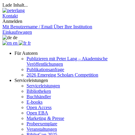
Lade Inhalt...
Kontakt
Anmelden
Mit Benutzername / Email
Über Ihre Institution
Einkaufswagen
de
en
fr
Für Autoren
Publizieren mit Peter Lang – Akademische
Veröffentlichungen
Publikationsanfrage
2026 Emerging Scholars Competition
Serviceleistungen
Serviceleistungen
Bibliotheken
Buchhändler
E-books
Open Access
Open EBA
Marketing & Presse
Probeexemplare
Veranstaltungen
BiblioCon 2025