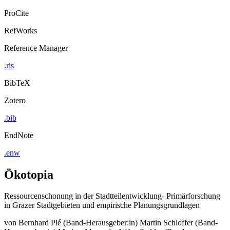
ProCite
RefWorks
Reference Manager
.ris
BibTeX
Zotero
.bib
EndNote
.enw
Ökotopia
Ressourcenschonung in der Stadtteilentwicklung- Primärforschung
in Grazer Stadtgebieten und empirische Planungsgrundlagen
von
Bernhard Plé (Band-Herausgeber:in)
Martin Schloffer (Band-