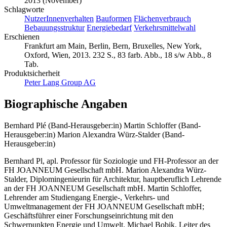
2013 (November)
Schlagworte
NutzerInnenverhalten
Bauformen
Flächenverbrauch
Bebauungsstruktur
Energiebedarf
Verkehrsmittelwahl
Erschienen
Frankfurt am Main, Berlin, Bern, Bruxelles, New York,
Oxford, Wien, 2013. 232 S., 83 farb. Abb., 18 s/w Abb., 8
Tab.
Produktsicherheit
Peter Lang Group AG
Biographische Angaben
Bernhard Plé (Band-Herausgeber:in)
Martin Schloffer (Band-
Herausgeber:in)
Marion Alexandra Würz-Stalder (Band-
Herausgeber:in)
Bernhard Pl, apl. Professor für Soziologie und FH-Professor an der
FH JOANNEUM Gesellschaft mbH. Marion Alexandra Würz-
Stalder, Diplomingenieurin für Architektur, hauptberuflich Lehrende
an der FH JOANNEUM Gesellschaft mbH. Martin Schloffer,
Lehrender am Studiengang Energie-, Verkehrs- und
Umweltmanagement der FH JOANNEUM Gesellschaft mbH;
Geschäftsführer einer Forschungseinrichtung mit den
Schwerpunkten Energie und Umwelt. Michael Bobik, Leiter des