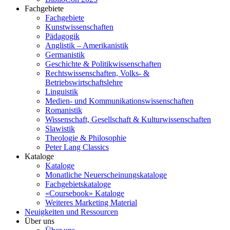
Fachgebiete
Fachgebiete
Kunstwissenschaften
Pädagogik
Anglistik – Amerikanistik
Germanistik
Geschichte & Politikwissenschaften
Rechtswissenschaften, Volks- &
Betriebswirtschaftslehre
Linguistik
Medien- und Kommunikationswissenschaften
Romanistik
Wissenschaft, Gesellschaft & Kulturwissenschaften
Slawistik
Theologie & Philosophie
Peter Lang Classics
Kataloge
Kataloge
Monatliche Neuerscheinungskataloge
Fachgebietskataloge
«Coursebook» Kataloge
Weiteres Marketing Material
Neuigkeiten und Ressourcen
Über uns