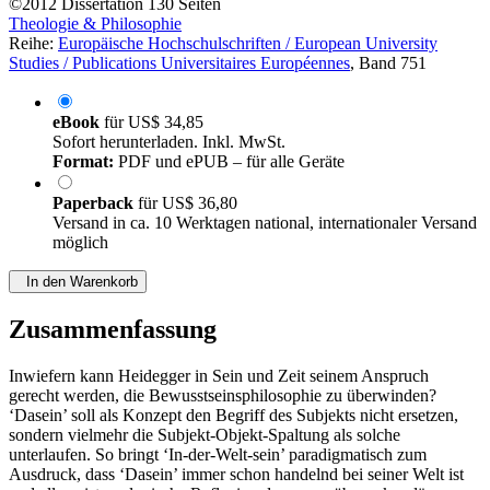
©2012
Dissertation
130 Seiten
Theologie & Philosophie
Reihe:
Europäische Hochschulschriften / European University
Studies / Publications Universitaires Européennes
, Band 751
eBook
für
US$ 34,85
Sofort herunterladen. Inkl. MwSt.
Format:
PDF und ePUB – für alle Geräte
Paperback
für
US$ 36,80
Versand in ca. 10 Werktagen national, internationaler Versand
möglich
In den Warenkorb
Zusammenfassung
Inwiefern kann Heidegger in Sein und Zeit seinem Anspruch
gerecht werden, die Bewusstseinsphilosophie zu überwinden?
‘Dasein’ soll als Konzept den Begriff des Subjekts nicht ersetzen,
sondern vielmehr die Subjekt-Objekt-Spaltung als solche
unterlaufen. So bringt ‘In-der-Welt-sein’ paradigmatisch zum
Ausdruck, dass ‘Dasein’ immer schon handelnd bei seiner Welt ist