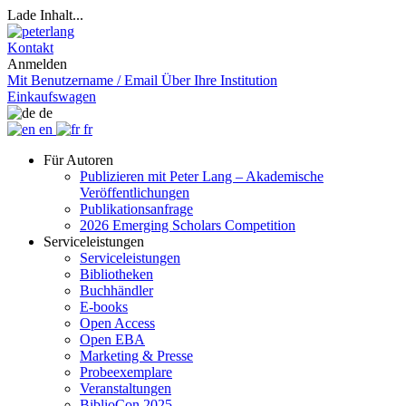
Lade Inhalt...
Kontakt
Anmelden
Mit Benutzername / Email
Über Ihre Institution
Einkaufswagen
de
en
fr
Für Autoren
Publizieren mit Peter Lang – Akademische
Veröffentlichungen
Publikationsanfrage
2026 Emerging Scholars Competition
Serviceleistungen
Serviceleistungen
Bibliotheken
Buchhändler
E-books
Open Access
Open EBA
Marketing & Presse
Probeexemplare
Veranstaltungen
BiblioCon 2025