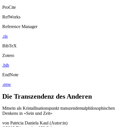
ProCite
RefWorks
Reference Manager
.ris
BibTeX
Zotero
.bib
EndNote
.enw
Die Transzendenz des Anderen
Mitsein als Kristallisationspunkt transzendentalphilosophischen
Denkens in «Sein und Zeit»
von
Patricia Daniela Kaul (Autor:in)