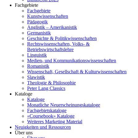
Fachgebiete
Fachgebiete
Kunstwissenschaften
Pädagogik
Anglistik – Amerikanistik
Germanistik
Geschichte & Politikwissenschaften
Rechtswissenschaften, Volks- &
Betriebswirtschaftslehre
Linguistik
Medien- und Kommunikationswissenschaften
Romanistik
Wissenschaft, Gesellschaft & Kulturwissenschaften
Slawistik
Theologie & Philosophie
Peter Lang Classics
Kataloge
Kataloge
Monatliche Neuerscheinungskataloge
Fachgebietskataloge
«Coursebook» Kataloge
Weiteres Marketing Material
Neuigkeiten und Ressourcen
Über uns