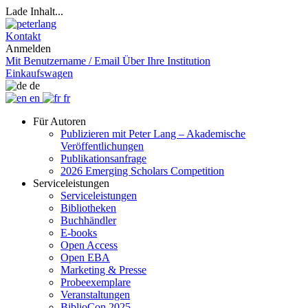
Lade Inhalt...
Kontakt
Anmelden
Mit Benutzername / Email
Über Ihre Institution
Einkaufswagen
de
en
fr
Für Autoren
Publizieren mit Peter Lang – Akademische
Veröffentlichungen
Publikationsanfrage
2026 Emerging Scholars Competition
Serviceleistungen
Serviceleistungen
Bibliotheken
Buchhändler
E-books
Open Access
Open EBA
Marketing & Presse
Probeexemplare
Veranstaltungen
BiblioCon 2025