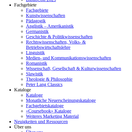
Fachgebiete
Fachgebiete
Kunstwissenschaften
Pädagogik
Anglistik – Amerikanistik
Germanistik
Geschichte & Politikwissenschaften
Rechtswissenschaften, Volks- &
Betriebswirtschaftslehre
Linguistik
Medien- und Kommunikationswissenschaften
Romanistik
Wissenschaft, Gesellschaft & Kulturwissenschaften
Slawistik
Theologie & Philosophie
Peter Lang Classics
Kataloge
Kataloge
Monatliche Neuerscheinungskataloge
Fachgebietskataloge
«Coursebook» Kataloge
Weiteres Marketing Material
Neuigkeiten und Ressourcen
Über uns