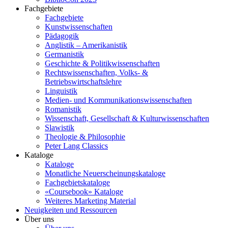
Fachgebiete
Fachgebiete
Kunstwissenschaften
Pädagogik
Anglistik – Amerikanistik
Germanistik
Geschichte & Politikwissenschaften
Rechtswissenschaften, Volks- &
Betriebswirtschaftslehre
Linguistik
Medien- und Kommunikationswissenschaften
Romanistik
Wissenschaft, Gesellschaft & Kulturwissenschaften
Slawistik
Theologie & Philosophie
Peter Lang Classics
Kataloge
Kataloge
Monatliche Neuerscheinungskataloge
Fachgebietskataloge
«Coursebook» Kataloge
Weiteres Marketing Material
Neuigkeiten und Ressourcen
Über uns