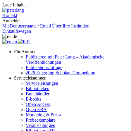
Lade Inhalt...
Kontakt
Anmelden
Mit Benutzername / Email
Über Ihre Institution
Einkaufswagen
de
en
fr
Für Autoren
Publizieren mit Peter Lang – Akademische
Veröffentlichungen
Publikationsanfrage
2026 Emerging Scholars Competition
Serviceleistungen
Serviceleistungen
Bibliotheken
Buchhändler
E-books
Open Access
Open EBA
Marketing & Presse
Probeexemplare
Veranstaltungen
BiblioCon 2025