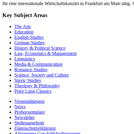
für eine internationale Wirtschaftskanzlei in Frankfurt am Main tätig
Key Subject Areas
The Arts
Education
English Studies
German Studies
History & Political Science
Law, Economics & Management
Linguistics
Media & Communication
Romance Studies
Science, Society and Culture
Slavic Studies
Theology & Philosophy
Peter Lang Classics
Veranstaltungen
News
Probeexemplare
Newsletter
Stellenangebote
Datenschutzerklärung
Allgemeine Geschäftsbedingungen