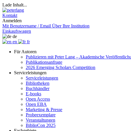
Lade Inhalt...
Kontakt
Anmelden
Mit Benutzername / Email
Über Ihre Institution
Einkaufswagen
de
en
fr
Für Autoren
Publizieren mit Peter Lang – Akademische Veröffentlic
Publikationsanfrage
2026 Emerging Scholars Competition
Serviceleistungen
Serviceleistungen
Bibliotheken
Buchhändler
E-books
Open Access
Open EBA
Marketing & Presse
Probeexemplare
Veranstaltungen
BiblioCon 2025
Fachgebiete