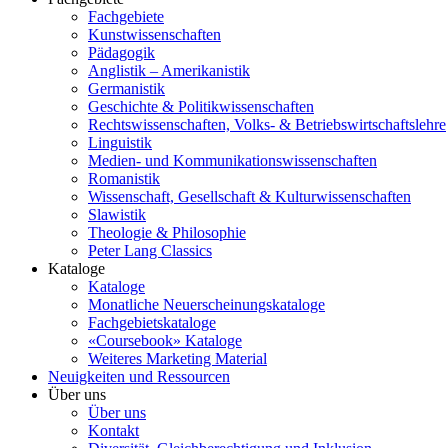
Fachgebiete
Kunstwissenschaften
Pädagogik
Anglistik – Amerikanistik
Germanistik
Geschichte & Politikwissenschaften
Rechtswissenschaften, Volks- & Betriebswirtschaftslehre
Linguistik
Medien- und Kommunikationswissenschaften
Romanistik
Wissenschaft, Gesellschaft & Kulturwissenschaften
Slawistik
Theologie & Philosophie
Peter Lang Classics
Kataloge
Kataloge
Monatliche Neuerscheinungskataloge
Fachgebietskataloge
«Coursebook» Kataloge
Weiteres Marketing Material
Neuigkeiten und Ressourcen
Über uns
Über uns
Kontakt