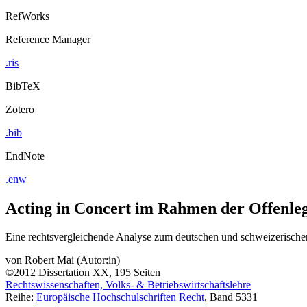
RefWorks
Reference Manager
.ris
BibTeX
Zotero
.bib
EndNote
.enw
Acting in Concert im Rahmen der Offenleg
Eine rechtsvergleichende Analyse zum deutschen und schweizerische
von
Robert Mai (Autor:in)
©2012
Dissertation
XX, 195 Seiten
Rechtswissenschaften, Volks- & Betriebswirtschaftslehre
Reihe:
Europäische Hochschulschriften Recht
, Band 5331