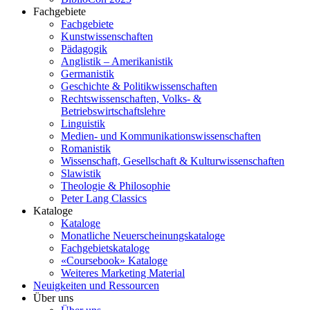
Fachgebiete
Fachgebiete
Kunstwissenschaften
Pädagogik
Anglistik – Amerikanistik
Germanistik
Geschichte & Politikwissenschaften
Rechtswissenschaften, Volks- &
Betriebswirtschaftslehre
Linguistik
Medien- und Kommunikationswissenschaften
Romanistik
Wissenschaft, Gesellschaft & Kulturwissenschaften
Slawistik
Theologie & Philosophie
Peter Lang Classics
Kataloge
Kataloge
Monatliche Neuerscheinungskataloge
Fachgebietskataloge
«Coursebook» Kataloge
Weiteres Marketing Material
Neuigkeiten und Ressourcen
Über uns