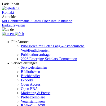
Lade Inhalt...
Kontakt
Anmelden
Mit Benutzername / Email
Über Ihre Institution
Einkaufswagen
de
en
fr
Für Autoren
Publizieren mit Peter Lang – Akademische
Veröffentlichungen
Publikationsanfrage
2026 Emerging Scholars Competition
Serviceleistungen
Serviceleistungen
Bibliotheken
Buchhändler
E-books
Open Access
Open EBA
Marketing & Presse
Probeexemplare
Veranstaltungen
BiblioCon 2025