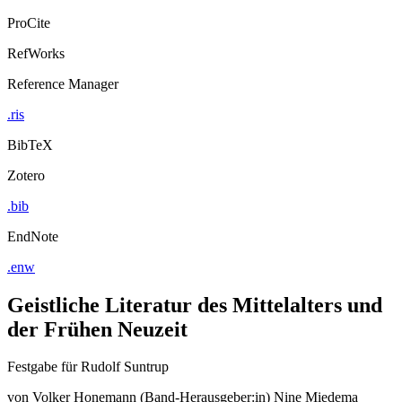
ProCite
RefWorks
Reference Manager
.ris
BibTeX
Zotero
.bib
EndNote
.enw
Geistliche Literatur des Mittelalters und
der Frühen Neuzeit
Festgabe für Rudolf Suntrup
von
Volker Honemann (Band-Herausgeber:in)
Nine Miedema