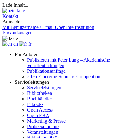
Lade Inhalt...
Kontakt
Anmelden
Mit Benutzername / Email
Über Ihre Institution
Einkaufswagen
de
en
fr
Für Autoren
Publizieren mit Peter Lang – Akademische
Veröffentlichungen
Publikationsanfrage
2026 Emerging Scholars Competition
Serviceleistungen
Serviceleistungen
Bibliotheken
Buchhändler
E-books
Open Access
Open EBA
Marketing & Presse
Probeexemplare
Veranstaltungen
BiblioCon 2025