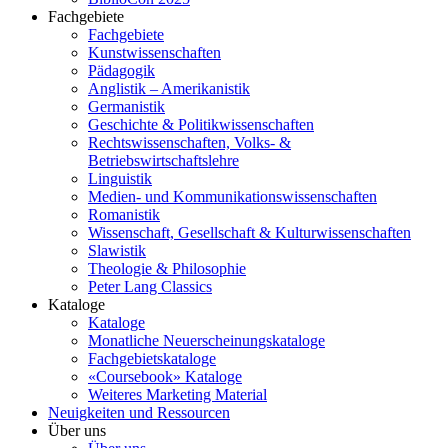
Fachgebiete
Fachgebiete
Kunstwissenschaften
Pädagogik
Anglistik – Amerikanistik
Germanistik
Geschichte & Politikwissenschaften
Rechtswissenschaften, Volks- &
Betriebswirtschaftslehre
Linguistik
Medien- und Kommunikationswissenschaften
Romanistik
Wissenschaft, Gesellschaft & Kulturwissenschaften
Slawistik
Theologie & Philosophie
Peter Lang Classics
Kataloge
Kataloge
Monatliche Neuerscheinungskataloge
Fachgebietskataloge
«Coursebook» Kataloge
Weiteres Marketing Material
Neuigkeiten und Ressourcen
Über uns