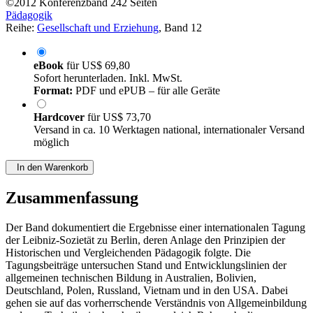
©2012
Konferenzband
242 Seiten
Pädagogik
Reihe:
Gesellschaft und Erziehung
, Band 12
eBook
für
US$ 69,80
Sofort herunterladen. Inkl. MwSt.
Format:
PDF und ePUB – für alle Geräte
Hardcover
für
US$ 73,70
Versand in ca. 10 Werktagen national, internationaler Versand
möglich
In den Warenkorb
Zusammenfassung
Der Band dokumentiert die Ergebnisse einer internationalen Tagung
der Leibniz-Sozietät zu Berlin, deren Anlage den Prinzipien der
Historischen und Vergleichenden Pädagogik folgte. Die
Tagungsbeiträge untersuchen Stand und Entwicklungslinien der
allgemeinen technischen Bildung in Australien, Bolivien,
Deutschland, Polen, Russland, Vietnam und in den USA. Dabei
gehen sie auf das vorherrschende Verständnis von Allgemeinbildung