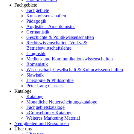
Fachgebiete
Fachgebiete
Kunstwissenschaften
Pädagogik
Anglistik – Amerikanistik
Germanistik
Geschichte & Politikwissenschaften
Rechtswissenschaften, Volks- &
Betriebswirtschaftslehre
Linguistik
Medien- und Kommunikationswissenschaften
Romanistik
Wissenschaft, Gesellschaft & Kulturwissenschaften
Slawistik
Theologie & Philosophie
Peter Lang Classics
Kataloge
Kataloge
Monatliche Neuerscheinungskataloge
Fachgebietskataloge
«Coursebook» Kataloge
Weiteres Marketing Material
Neuigkeiten und Ressourcen
Über uns