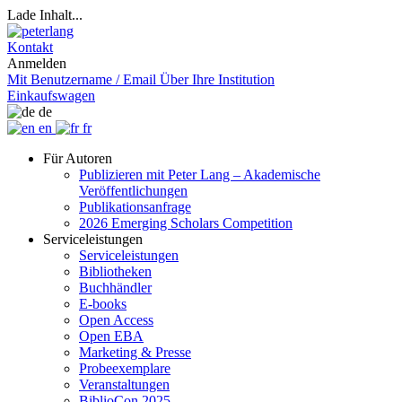
Lade Inhalt...
Kontakt
Anmelden
Mit Benutzername / Email
Über Ihre Institution
Einkaufswagen
de
en
fr
Für Autoren
Publizieren mit Peter Lang – Akademische
Veröffentlichungen
Publikationsanfrage
2026 Emerging Scholars Competition
Serviceleistungen
Serviceleistungen
Bibliotheken
Buchhändler
E-books
Open Access
Open EBA
Marketing & Presse
Probeexemplare
Veranstaltungen
BiblioCon 2025