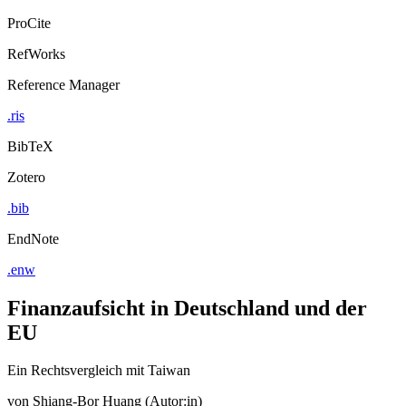
ProCite
RefWorks
Reference Manager
.ris
BibTeX
Zotero
.bib
EndNote
.enw
Finanzaufsicht in Deutschland und der
EU
Ein Rechtsvergleich mit Taiwan
von
Shiang-Bor Huang (Autor:in)