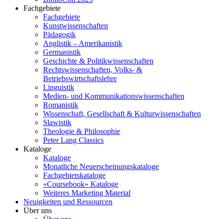
Fachgebiete
Fachgebiete
Kunstwissenschaften
Pädagogik
Anglistik – Amerikanistik
Germanistik
Geschichte & Politikwissenschaften
Rechtswissenschaften, Volks- &
Betriebswirtschaftslehre
Linguistik
Medien- und Kommunikationswissenschaften
Romanistik
Wissenschaft, Gesellschaft & Kulturwissenschaften
Slawistik
Theologie & Philosophie
Peter Lang Classics
Kataloge
Kataloge
Monatliche Neuerscheinungskataloge
Fachgebietskataloge
«Coursebook» Kataloge
Weiteres Marketing Material
Neuigkeiten und Ressourcen
Über uns