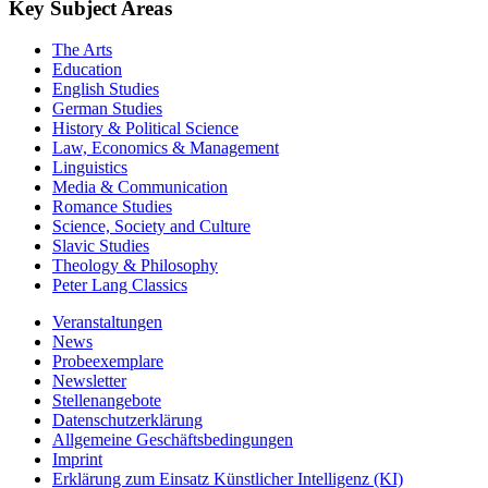
Key Subject Areas
The Arts
Education
English Studies
German Studies
History & Political Science
Law, Economics & Management
Linguistics
Media & Communication
Romance Studies
Science, Society and Culture
Slavic Studies
Theology & Philosophy
Peter Lang Classics
Veranstaltungen
News
Probeexemplare
Newsletter
Stellenangebote
Datenschutzerklärung
Allgemeine Geschäftsbedingungen
Imprint
Erklärung zum Einsatz Künstlicher Intelligenz (KI)