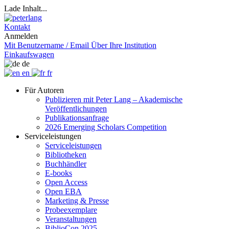
Lade Inhalt...
Kontakt
Anmelden
Mit Benutzername / Email
Über Ihre Institution
Einkaufswagen
de
en
fr
Für Autoren
Publizieren mit Peter Lang – Akademische
Veröffentlichungen
Publikationsanfrage
2026 Emerging Scholars Competition
Serviceleistungen
Serviceleistungen
Bibliotheken
Buchhändler
E-books
Open Access
Open EBA
Marketing & Presse
Probeexemplare
Veranstaltungen
BiblioCon 2025