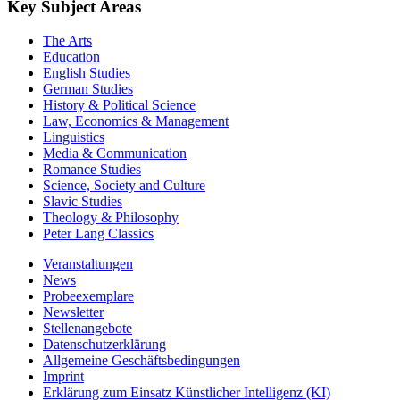
Key Subject Areas
The Arts
Education
English Studies
German Studies
History & Political Science
Law, Economics & Management
Linguistics
Media & Communication
Romance Studies
Science, Society and Culture
Slavic Studies
Theology & Philosophy
Peter Lang Classics
Veranstaltungen
News
Probeexemplare
Newsletter
Stellenangebote
Datenschutzerklärung
Allgemeine Geschäftsbedingungen
Imprint
Erklärung zum Einsatz Künstlicher Intelligenz (KI)