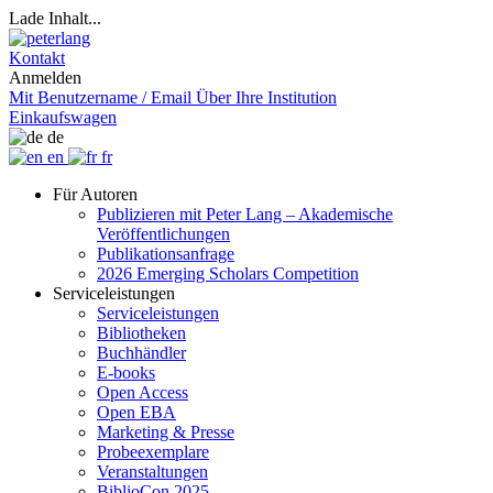
Lade Inhalt...
Kontakt
Anmelden
Mit Benutzername / Email
Über Ihre Institution
Einkaufswagen
de
en
fr
Für Autoren
Publizieren mit Peter Lang – Akademische
Veröffentlichungen
Publikationsanfrage
2026 Emerging Scholars Competition
Serviceleistungen
Serviceleistungen
Bibliotheken
Buchhändler
E-books
Open Access
Open EBA
Marketing & Presse
Probeexemplare
Veranstaltungen
BiblioCon 2025