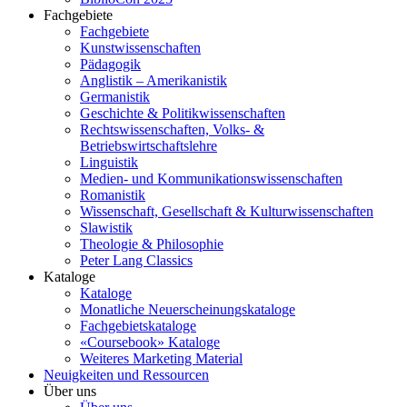
Fachgebiete
Fachgebiete
Kunstwissenschaften
Pädagogik
Anglistik – Amerikanistik
Germanistik
Geschichte & Politikwissenschaften
Rechtswissenschaften, Volks- &
Betriebswirtschaftslehre
Linguistik
Medien- und Kommunikationswissenschaften
Romanistik
Wissenschaft, Gesellschaft & Kulturwissenschaften
Slawistik
Theologie & Philosophie
Peter Lang Classics
Kataloge
Kataloge
Monatliche Neuerscheinungskataloge
Fachgebietskataloge
«Coursebook» Kataloge
Weiteres Marketing Material
Neuigkeiten und Ressourcen
Über uns