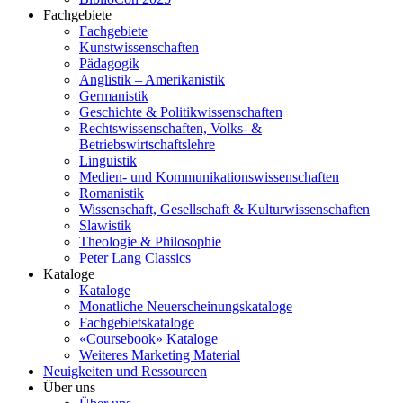
Fachgebiete
Fachgebiete
Kunstwissenschaften
Pädagogik
Anglistik – Amerikanistik
Germanistik
Geschichte & Politikwissenschaften
Rechtswissenschaften, Volks- &
Betriebswirtschaftslehre
Linguistik
Medien- und Kommunikationswissenschaften
Romanistik
Wissenschaft, Gesellschaft & Kulturwissenschaften
Slawistik
Theologie & Philosophie
Peter Lang Classics
Kataloge
Kataloge
Monatliche Neuerscheinungskataloge
Fachgebietskataloge
«Coursebook» Kataloge
Weiteres Marketing Material
Neuigkeiten und Ressourcen
Über uns