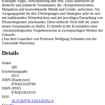
Konzepte Angst, Verwunderung und Wut. Dazu untersucht sie
deutsche und polnische Somatismen, die «Körpermetonymien,
Metaphern und konventionelle Mimik und Gestik» aufweisen. Als
Ausgangspunkt für ihre Überlegungen und Strategien setzt sie sich
mit traditionellen Wörterbüchern und der jeweiligen Darstellung von
Phraseologismen auseinander. Diese kritische Sicht hilft ihr, einen
neuen Ansatzpunkt zu finden. Er besteht in der Konzeption einer
«onomasiologischen Vorgehensweise in zweisprachigen Werken der
Zukunft».
(Aus dem Gutachten von Professor Wolfgang Schramm von der
Universität Warschau)
Details
Seiten
280
Erscheinungsjahr
2013
ISBN (Hardcover)
9783631629789
ISBN (PDF)
9783653033519
DOI
10.3726/978-3-653-03351-9