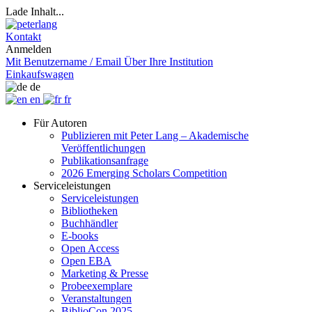
Lade Inhalt...
Kontakt
Anmelden
Mit Benutzername / Email
Über Ihre Institution
Einkaufswagen
de
en
fr
Für Autoren
Publizieren mit Peter Lang – Akademische
Veröffentlichungen
Publikationsanfrage
2026 Emerging Scholars Competition
Serviceleistungen
Serviceleistungen
Bibliotheken
Buchhändler
E-books
Open Access
Open EBA
Marketing & Presse
Probeexemplare
Veranstaltungen
BiblioCon 2025