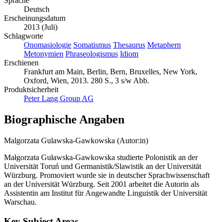
Sprache
Deutsch
Erscheinungsdatum
2013 (Juli)
Schlagworte
Onomasiologie
Somatismus
Thesaurus
Metaphern
Metonymien
Phraseologismus
Idiom
Erschienen
Frankfurt am Main, Berlin, Bern, Bruxelles, New York,
Oxford, Wien, 2013. 280 S., 3 s/w Abb.
Produktsicherheit
Peter Lang Group AG
Biographische Angaben
Malgorzata Gulawska-Gawkowska (Autor:in)
Małgorzata Guławska-Gawkowska studierte Polonistik an der
Universität Toruń und Germanistik/Slawistik an der Universität
Würzburg. Promoviert wurde sie in deutscher Sprachwissenschaft
an der Universität Würzburg. Seit 2001 arbeitet die Autorin als
Assistentin am Institut für Angewandte Linguistik der Universität
Warschau.
Key Subject Areas