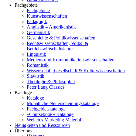
Fachgebiete
Fachgebiete
Kunstwissenschaften
Pädagogik
Anglistik – Amerikanistik
Germanistik
Geschichte & Politikwissenschaften
Rechtswissenschaften, Volks- &
Betriebswirtschaftslehre
Linguistik
Medien- und Kommunikationswissenschaften
Romanistik
Wissenschaft, Gesellschaft & Kulturwissenschaften
Slawistik
Theologie & Philosophie
Peter Lang Classics
Kataloge
Kataloge
Monatliche Neuerscheinungskataloge
Fachgebietskataloge
«Coursebook» Kataloge
Weiteres Marketing Material
Neuigkeiten und Ressourcen
Über uns