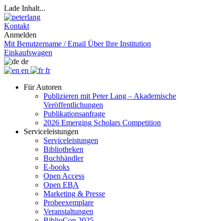
Lade Inhalt...
Kontakt
Anmelden
Mit Benutzername / Email
Über Ihre Institution
Einkaufswagen
de
en
fr
Für Autoren
Publizieren mit Peter Lang – Akademische
Veröffentlichungen
Publikationsanfrage
2026 Emerging Scholars Competition
Serviceleistungen
Serviceleistungen
Bibliotheken
Buchhändler
E-books
Open Access
Open EBA
Marketing & Presse
Probeexemplare
Veranstaltungen
BiblioCon 2025