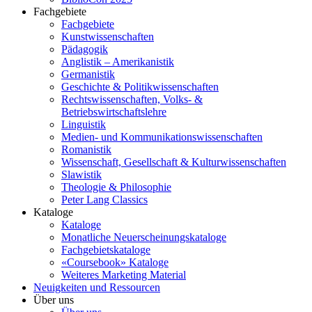
Fachgebiete
Fachgebiete
Kunstwissenschaften
Pädagogik
Anglistik – Amerikanistik
Germanistik
Geschichte & Politikwissenschaften
Rechtswissenschaften, Volks- &
Betriebswirtschaftslehre
Linguistik
Medien- und Kommunikationswissenschaften
Romanistik
Wissenschaft, Gesellschaft & Kulturwissenschaften
Slawistik
Theologie & Philosophie
Peter Lang Classics
Kataloge
Kataloge
Monatliche Neuerscheinungskataloge
Fachgebietskataloge
«Coursebook» Kataloge
Weiteres Marketing Material
Neuigkeiten und Ressourcen
Über uns