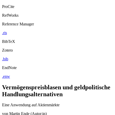
ProCite
RefWorks
Reference Manager
.ris
BibTeX
Zotero
.bib
EndNote
.enw
Vermögenspreisblasen und geldpolitische
Handlungsalternativen
Eine Anwendung auf Aktienmärkte
von
Martin Ende (Autor:in)