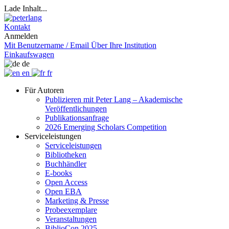
Lade Inhalt...
Kontakt
Anmelden
Mit Benutzername / Email
Über Ihre Institution
Einkaufswagen
de
en
fr
Für Autoren
Publizieren mit Peter Lang – Akademische
Veröffentlichungen
Publikationsanfrage
2026 Emerging Scholars Competition
Serviceleistungen
Serviceleistungen
Bibliotheken
Buchhändler
E-books
Open Access
Open EBA
Marketing & Presse
Probeexemplare
Veranstaltungen
BiblioCon 2025