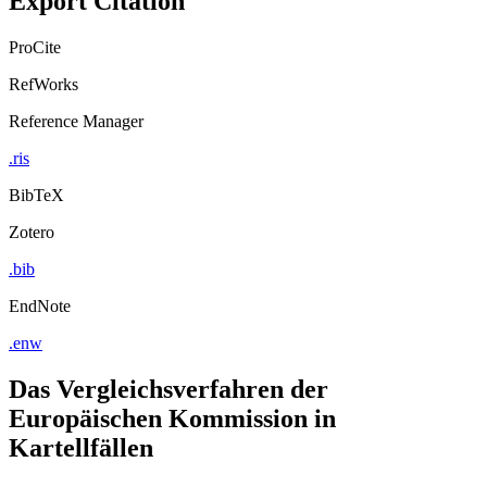
Export Citation
ProCite
RefWorks
Reference Manager
.ris
BibTeX
Zotero
.bib
EndNote
.enw
Das Vergleichsverfahren der
Europäischen Kommission in
Kartellfällen