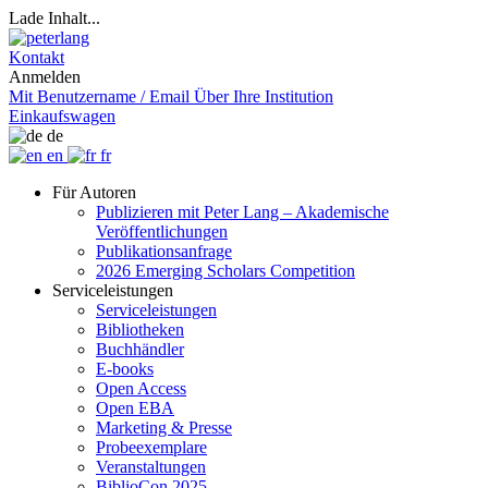
Lade Inhalt...
Kontakt
Anmelden
Mit Benutzername / Email
Über Ihre Institution
Einkaufswagen
de
en
fr
Für Autoren
Publizieren mit Peter Lang – Akademische
Veröffentlichungen
Publikationsanfrage
2026 Emerging Scholars Competition
Serviceleistungen
Serviceleistungen
Bibliotheken
Buchhändler
E-books
Open Access
Open EBA
Marketing & Presse
Probeexemplare
Veranstaltungen
BiblioCon 2025