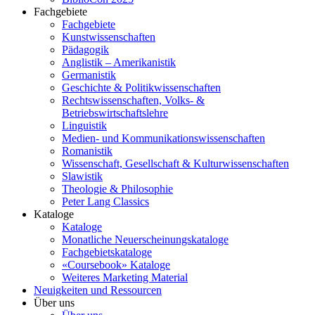
Fachgebiete
Fachgebiete
Kunstwissenschaften
Pädagogik
Anglistik – Amerikanistik
Germanistik
Geschichte & Politikwissenschaften
Rechtswissenschaften, Volks- &
Betriebswirtschaftslehre
Linguistik
Medien- und Kommunikationswissenschaften
Romanistik
Wissenschaft, Gesellschaft & Kulturwissenschaften
Slawistik
Theologie & Philosophie
Peter Lang Classics
Kataloge
Kataloge
Monatliche Neuerscheinungskataloge
Fachgebietskataloge
«Coursebook» Kataloge
Weiteres Marketing Material
Neuigkeiten und Ressourcen
Über uns