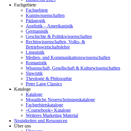
Fachgebiete
Fachgebiete
Kunstwissenschaften
Pädagogik
Anglistik – Amerikanistik
Germanistik
Geschichte & Politikwissenschaften
Rechtswissenschaften, Volks- &
Betriebswirtschaftslehre
Linguistik
Medien- und Kommunikationswissenschaften
Romanistik
Wissenschaft, Gesellschaft & Kulturwissenschaften
Slawistik
Theologie & Philosophie
Peter Lang Classics
Kataloge
Kataloge
Monatliche Neuerscheinungskataloge
Fachgebietskataloge
«Coursebook» Kataloge
Weiteres Marketing Material
Neuigkeiten und Ressourcen
Über uns