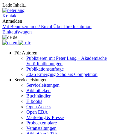
Lade Inhalt...
Kontakt
Anmelden
Mit Benutzername / Email
Über Ihre Institution
Einkaufswagen
de
en
fr
Für Autoren
Publizieren mit Peter Lang – Akademische
Veröffentlichungen
Publikationsanfrage
2026 Emerging Scholars Competition
Serviceleistungen
Serviceleistungen
Bibliotheken
Buchhändler
E-books
Open Access
Open EBA
Marketing & Presse
Probeexemplare
Veranstaltungen
BiblioCon 2025