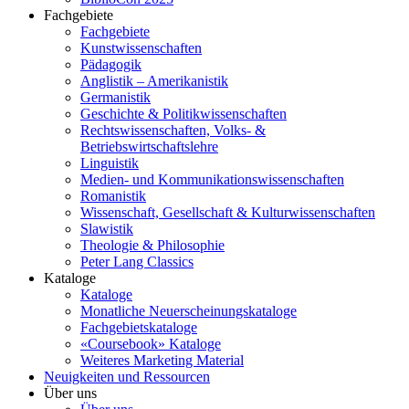
Fachgebiete
Fachgebiete
Kunstwissenschaften
Pädagogik
Anglistik – Amerikanistik
Germanistik
Geschichte & Politikwissenschaften
Rechtswissenschaften, Volks- &
Betriebswirtschaftslehre
Linguistik
Medien- und Kommunikationswissenschaften
Romanistik
Wissenschaft, Gesellschaft & Kulturwissenschaften
Slawistik
Theologie & Philosophie
Peter Lang Classics
Kataloge
Kataloge
Monatliche Neuerscheinungskataloge
Fachgebietskataloge
«Coursebook» Kataloge
Weiteres Marketing Material
Neuigkeiten und Ressourcen
Über uns