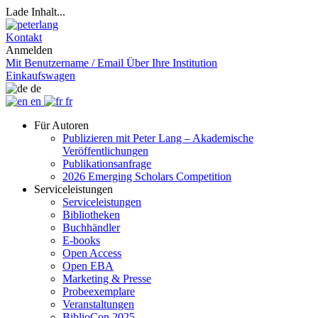
Lade Inhalt...
Kontakt
Anmelden
Mit Benutzername / Email
Über Ihre Institution
Einkaufswagen
de
en
fr
Für Autoren
Publizieren mit Peter Lang – Akademische
Veröffentlichungen
Publikationsanfrage
2026 Emerging Scholars Competition
Serviceleistungen
Serviceleistungen
Bibliotheken
Buchhändler
E-books
Open Access
Open EBA
Marketing & Presse
Probeexemplare
Veranstaltungen
BiblioCon 2025