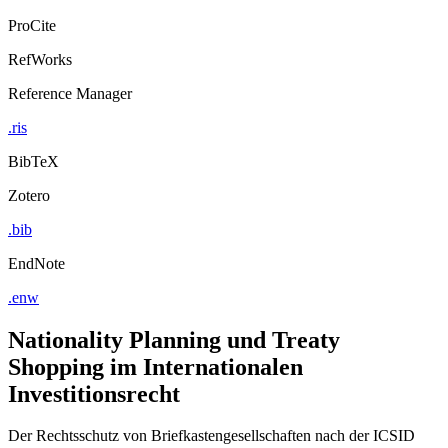
Export Citation
ProCite
RefWorks
Reference Manager
.ris
BibTeX
Zotero
.bib
EndNote
.enw
Nationality Planning und Treaty
Shopping im Internationalen
Investitionsrecht