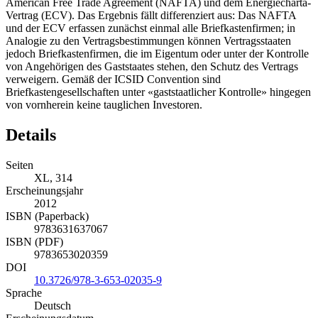
Briefkastenfirmen nach der ICSID Convention, dem North
American Free Trade Agreement (NAFTA) und dem Energiecharta-
Vertrag (ECV). Das Ergebnis fällt differenziert aus: Das NAFTA
und der ECV erfassen zunächst einmal alle Briefkastenfirmen; in
Analogie zu den Vertragsbestimmungen können Vertragsstaaten
jedoch Briefkastenfirmen, die im Eigentum oder unter der Kontrolle
von Angehörigen des Gaststaates stehen, den Schutz des Vertrags
verweigern. Gemäß der ICSID Convention sind
Briefkastengesellschaften unter «gaststaatlicher Kontrolle» hingegen
von vornherein keine tauglichen Investoren.
Details
Seiten
XL, 314
Erscheinungsjahr
2012
ISBN (Paperback)
9783631637067
ISBN (PDF)
9783653020359
DOI
10.3726/978-3-653-02035-9
Sprache