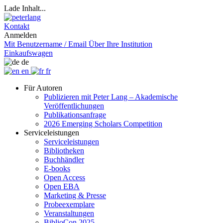
Lade Inhalt...
Kontakt
Anmelden
Mit Benutzername / Email
Über Ihre Institution
Einkaufswagen
de
en
fr
Für Autoren
Publizieren mit Peter Lang – Akademische
Veröffentlichungen
Publikationsanfrage
2026 Emerging Scholars Competition
Serviceleistungen
Serviceleistungen
Bibliotheken
Buchhändler
E-books
Open Access
Open EBA
Marketing & Presse
Probeexemplare
Veranstaltungen
BiblioCon 2025