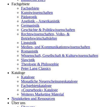
Fachgebiete
Fachgebiete
Kunstwissenschaften
Pädagogik
Anglistik – Amerikanistik
Germanistik
Geschichte & Politikwissenschaften
Rechtswissenschaften, Volks- &
Betriebswirtschaftslehre
Linguistik
Medien- und Kommunikationswissenschaften
Romanistik
Wissenschaft, Gesellschaft & Kulturwissenschaften
Slawistik
Theologie & Philosophie
Peter Lang Classics
Kataloge
Kataloge
Monatliche Neuerscheinungskataloge
Fachgebietskataloge
«Coursebook» Kataloge
Weiteres Marketing Material
Neuigkeiten und Ressourcen
Über uns