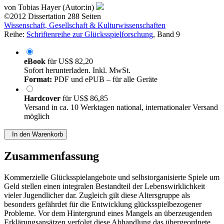
von
Tobias Hayer (Autor:in)
©2012
Dissertation
288 Seiten
Wissenschaft, Gesellschaft & Kulturwissenschaften
Reihe:
Schriftenreihe zur Glücksspielforschung
, Band 9
eBook
für
US$ 82,20
Sofort herunterladen. Inkl. MwSt.
Format:
PDF und ePUB – für alle Geräte
Hardcover
für
US$ 86,85
Versand in ca. 10 Werktagen national, internationaler Versand
möglich
In den Warenkorb
Zusammenfassung
Kommerzielle Glücksspielangebote und selbstorganisierte Spiele um
Geld stellen einen integralen Bestandteil der Lebenswirklichkeit
vieler Jugendlicher dar. Zugleich gilt diese Altersgruppe als
besonders gefährdet für die Entwicklung glücksspielbezogener
Probleme. Vor dem Hintergrund eines Mangels an überzeugenden
Erklärungsansätzen verfolgt diese Abhandlung das übergeordnete