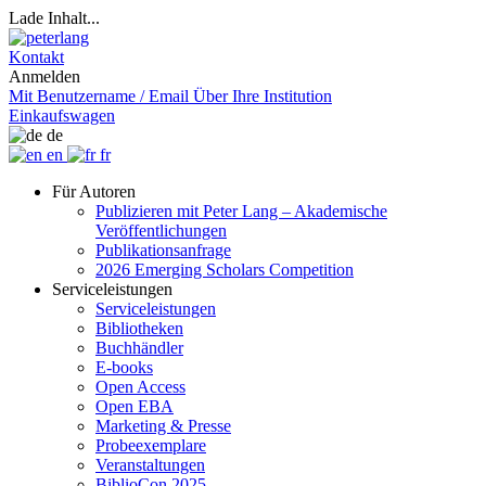
Lade Inhalt...
Kontakt
Anmelden
Mit Benutzername / Email
Über Ihre Institution
Einkaufswagen
de
en
fr
Für Autoren
Publizieren mit Peter Lang – Akademische
Veröffentlichungen
Publikationsanfrage
2026 Emerging Scholars Competition
Serviceleistungen
Serviceleistungen
Bibliotheken
Buchhändler
E-books
Open Access
Open EBA
Marketing & Presse
Probeexemplare
Veranstaltungen
BiblioCon 2025