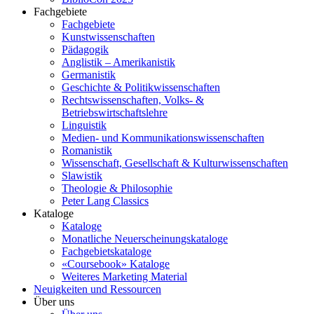
Fachgebiete
Fachgebiete
Kunstwissenschaften
Pädagogik
Anglistik – Amerikanistik
Germanistik
Geschichte & Politikwissenschaften
Rechtswissenschaften, Volks- &
Betriebswirtschaftslehre
Linguistik
Medien- und Kommunikationswissenschaften
Romanistik
Wissenschaft, Gesellschaft & Kulturwissenschaften
Slawistik
Theologie & Philosophie
Peter Lang Classics
Kataloge
Kataloge
Monatliche Neuerscheinungskataloge
Fachgebietskataloge
«Coursebook» Kataloge
Weiteres Marketing Material
Neuigkeiten und Ressourcen
Über uns