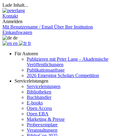
Lade Inhalt...
Kontakt
Anmelden
Mit Benutzername / Email
Über Ihre Institution
Einkaufswagen
de
en
fr
Für Autoren
Publizieren mit Peter Lang – Akademische
Veröffentlichungen
Publikationsanfrage
2026 Emerging Scholars Competition
Serviceleistungen
Serviceleistungen
Bibliotheken
Buchhändler
E-books
Open Access
Open EBA
Marketing & Presse
Probeexemplare
Veranstaltungen
BiblioCon 2025