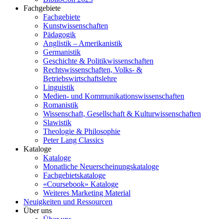
Fachgebiete
Fachgebiete
Kunstwissenschaften
Pädagogik
Anglistik – Amerikanistik
Germanistik
Geschichte & Politikwissenschaften
Rechtswissenschaften, Volks- &
Betriebswirtschaftslehre
Linguistik
Medien- und Kommunikationswissenschaften
Romanistik
Wissenschaft, Gesellschaft & Kulturwissenschaften
Slawistik
Theologie & Philosophie
Peter Lang Classics
Kataloge
Kataloge
Monatliche Neuerscheinungskataloge
Fachgebietskataloge
«Coursebook» Kataloge
Weiteres Marketing Material
Neuigkeiten und Ressourcen
Über uns