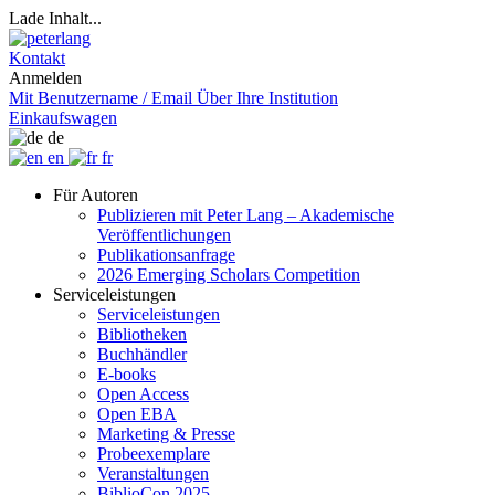
Lade Inhalt...
Kontakt
Anmelden
Mit Benutzername / Email
Über Ihre Institution
Einkaufswagen
de
en
fr
Für Autoren
Publizieren mit Peter Lang – Akademische
Veröffentlichungen
Publikationsanfrage
2026 Emerging Scholars Competition
Serviceleistungen
Serviceleistungen
Bibliotheken
Buchhändler
E-books
Open Access
Open EBA
Marketing & Presse
Probeexemplare
Veranstaltungen
BiblioCon 2025