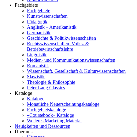
Fachgebiete
Fachgebiete
Kunstwissenschaften
Pädagogik
Anglistik – Amerikanistik
Germanistik
Geschichte & Politikwissenschaften
Rechtswissenschaften, Volks- &
Betriebswirtschaftslehre
Linguistik
Medien- und Kommunikationswissenschaften
Romanistik
Wissenschaft, Gesellschaft & Kulturwissenschaften
Slawistik
Theologie & Philosophie
Peter Lang Classics
Kataloge
Kataloge
Monatliche Neuerscheinungskataloge
Fachgebietskataloge
«Coursebook» Kataloge
Weiteres Marketing Material
Neuigkeiten und Ressourcen
Über uns