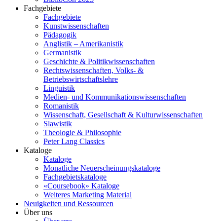
Fachgebiete
Fachgebiete
Kunstwissenschaften
Pädagogik
Anglistik – Amerikanistik
Germanistik
Geschichte & Politikwissenschaften
Rechtswissenschaften, Volks- &
Betriebswirtschaftslehre
Linguistik
Medien- und Kommunikationswissenschaften
Romanistik
Wissenschaft, Gesellschaft & Kulturwissenschaften
Slawistik
Theologie & Philosophie
Peter Lang Classics
Kataloge
Kataloge
Monatliche Neuerscheinungskataloge
Fachgebietskataloge
«Coursebook» Kataloge
Weiteres Marketing Material
Neuigkeiten und Ressourcen
Über uns