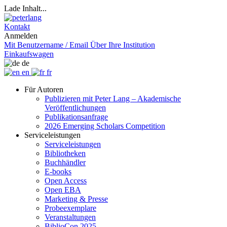
Lade Inhalt...
Kontakt
Anmelden
Mit Benutzername / Email
Über Ihre Institution
Einkaufswagen
de
en
fr
Für Autoren
Publizieren mit Peter Lang – Akademische
Veröffentlichungen
Publikationsanfrage
2026 Emerging Scholars Competition
Serviceleistungen
Serviceleistungen
Bibliotheken
Buchhändler
E-books
Open Access
Open EBA
Marketing & Presse
Probeexemplare
Veranstaltungen
BiblioCon 2025