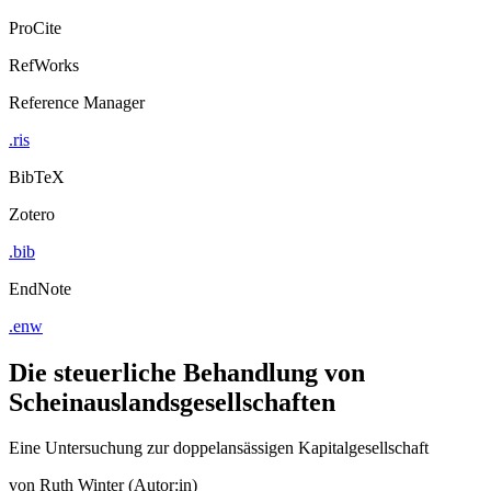
ProCite
RefWorks
Reference Manager
.ris
BibTeX
Zotero
.bib
EndNote
.enw
Die steuerliche Behandlung von
Scheinauslandsgesellschaften
Eine Untersuchung zur doppelansässigen Kapitalgesellschaft
von
Ruth Winter (Autor:in)