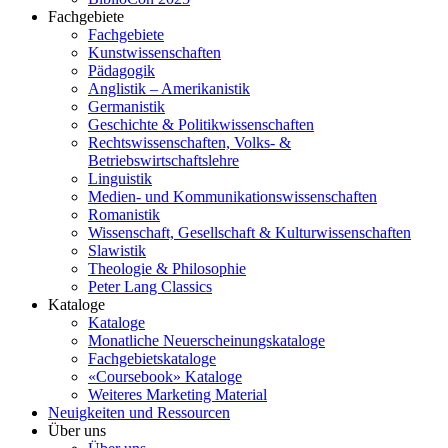
Fachgebiete
Fachgebiete
Kunstwissenschaften
Pädagogik
Anglistik – Amerikanistik
Germanistik
Geschichte & Politikwissenschaften
Rechtswissenschaften, Volks- &
Betriebswirtschaftslehre
Linguistik
Medien- und Kommunikationswissenschaften
Romanistik
Wissenschaft, Gesellschaft & Kulturwissenschaften
Slawistik
Theologie & Philosophie
Peter Lang Classics
Kataloge
Kataloge
Monatliche Neuerscheinungskataloge
Fachgebietskataloge
«Coursebook» Kataloge
Weiteres Marketing Material
Neuigkeiten und Ressourcen
Über uns