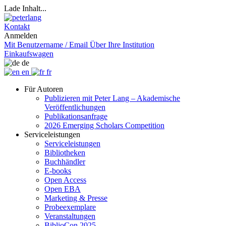
Lade Inhalt...
Kontakt
Anmelden
Mit Benutzername / Email
Über Ihre Institution
Einkaufswagen
de
en
fr
Für Autoren
Publizieren mit Peter Lang – Akademische
Veröffentlichungen
Publikationsanfrage
2026 Emerging Scholars Competition
Serviceleistungen
Serviceleistungen
Bibliotheken
Buchhändler
E-books
Open Access
Open EBA
Marketing & Presse
Probeexemplare
Veranstaltungen
BiblioCon 2025