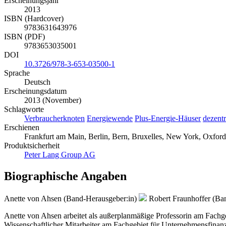
Erscheinungsjahr
2013
ISBN (Hardcover)
9783631643976
ISBN (PDF)
9783653035001
DOI
10.3726/978-3-653-03500-1
Sprache
Deutsch
Erscheinungsdatum
2013 (November)
Schlagworte
Verbraucherknoten
Energiewende
Plus-Energie-Häuser
dezentr
Erschienen
Frankfurt am Main, Berlin, Bern, Bruxelles, New York, Oxford
Produktsicherheit
Peter Lang Group AG
Biographische Angaben
Anette von Ahsen (Band-Herausgeber:in)
Robert Fraunhoffer (Ba
Anette von Ahsen arbeitet als außerplanmäßige Professorin am Fachge
Wissenschaftlicher Mitarbeiter am Fachgebiet für Unternehmensfinan