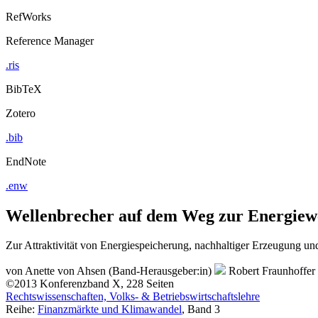
RefWorks
Reference Manager
.ris
BibTeX
Zotero
.bib
EndNote
.enw
Wellenbrecher auf dem Weg zur Energie
Zur Attraktivität von Energiespeicherung, nachhaltiger Erzeugung u
von
Anette von Ahsen (Band-Herausgeber:in)
Robert Fraunhoffer
©2013
Konferenzband
X, 228 Seiten
Rechtswissenschaften, Volks- & Betriebswirtschaftslehre
Reihe:
Finanzmärkte und Klimawandel
, Band 3