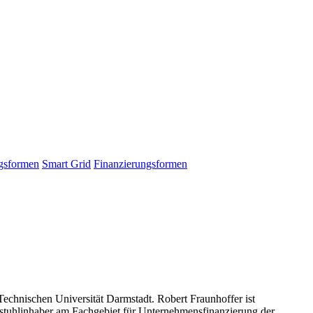
gsformen
Smart Grid
Finanzierungsformen
echnischen Universität Darmstadt. Robert Fraunhoffer ist
rstuhlinhaber am Fachgebiet für Unternehmensfinanzierung der