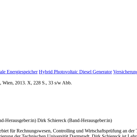
ale Energiespeicher
Hybrid Photovoltaic Diesel Generator
Versicherun
, Wien, 2013. X, 228 S., 33 s/w Abb.
nd-Herausgeber:in)
Dirk Schiereck (Band-Herausgeber:in)
biet für Rechnungswesen, Controlling und Wirtschaftsprüfung an der T
zierung der Technischen Universität Darmstadt. Dirk Schiereck ist Leh