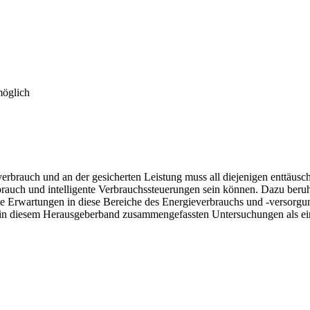
möglich
rbrauch und an der gesicherten Leistung muss all diejenigen enttäusch
rbrauch und intelligente Verbrauchssteuerungen sein können. Dazu beru
ie Erwartungen in diese Bereiche des Energieverbrauchs und -versorgung 
 in diesem Herausgeberband zusammengefassten Untersuchungen als ein 