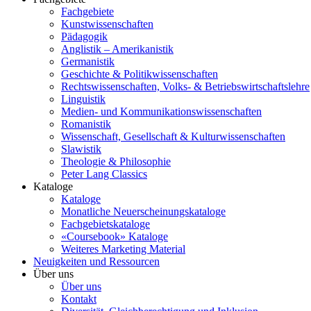
Fachgebiete
Kunstwissenschaften
Pädagogik
Anglistik – Amerikanistik
Germanistik
Geschichte & Politikwissenschaften
Rechtswissenschaften, Volks- & Betriebswirtschaftslehre
Linguistik
Medien- und Kommunikationswissenschaften
Romanistik
Wissenschaft, Gesellschaft & Kulturwissenschaften
Slawistik
Theologie & Philosophie
Peter Lang Classics
Kataloge
Kataloge
Monatliche Neuerscheinungskataloge
Fachgebietskataloge
«Coursebook» Kataloge
Weiteres Marketing Material
Neuigkeiten und Ressourcen
Über uns
Über uns
Kontakt