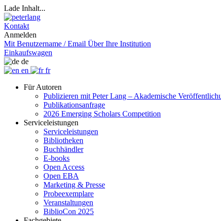
Lade Inhalt...
Kontakt
Anmelden
Mit Benutzername / Email
Über Ihre Institution
Einkaufswagen
de
en
fr
Für Autoren
Publizieren mit Peter Lang – Akademische Veröffentlic
Publikationsanfrage
2026 Emerging Scholars Competition
Serviceleistungen
Serviceleistungen
Bibliotheken
Buchhändler
E-books
Open Access
Open EBA
Marketing & Presse
Probeexemplare
Veranstaltungen
BiblioCon 2025
Fachgebiete