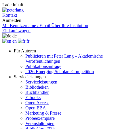
Lade Inhalt...
Kontakt
Anmelden
Mit Benutzername / Email
Über Ihre Institution
Einkaufswagen
de
en
fr
Für Autoren
Publizieren mit Peter Lang – Akademische
Veröffentlichungen
Publikationsanfrage
2026 Emerging Scholars Competition
Serviceleistungen
Serviceleistungen
Bibliotheken
Buchhändler
E-books
Open Access
Open EBA
Marketing & Presse
Probeexemplare
Veranstaltungen
BiblioCon 2025