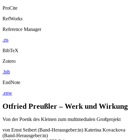
ProCite
RefWorks
Reference Manager
.ris
BibTeX
Zotero
.bib
EndNote
.enw
Otfried Preußler – Werk und Wirkung
Von der Poetik des Kleinen zum multimedialen Großprojekt
von
Ernst Seibert (Band-Herausgeber:in)
Katerina Kovackova
(Band-Herausgeber:in)