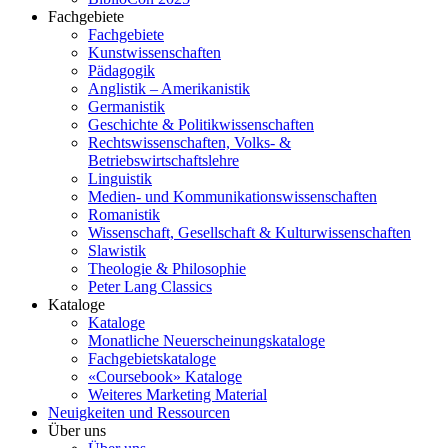
Fachgebiete
Fachgebiete
Kunstwissenschaften
Pädagogik
Anglistik – Amerikanistik
Germanistik
Geschichte & Politikwissenschaften
Rechtswissenschaften, Volks- &
Betriebswirtschaftslehre
Linguistik
Medien- und Kommunikationswissenschaften
Romanistik
Wissenschaft, Gesellschaft & Kulturwissenschaften
Slawistik
Theologie & Philosophie
Peter Lang Classics
Kataloge
Kataloge
Monatliche Neuerscheinungskataloge
Fachgebietskataloge
«Coursebook» Kataloge
Weiteres Marketing Material
Neuigkeiten und Ressourcen
Über uns