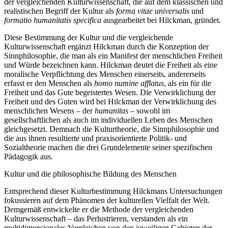
der vergleichenden Kulturwissenschaft, die auf dem klassischen und
realistischen Begriff der Kultur als
forma vitae universalis
und
formatio humanitatis specifica
ausgearbeitet bei Hilckman, gründet.
Diese Bestimmung der Kultur und die vergleichende
Kulturwissenschaft ergänzt Hilckman durch die Konzeption der
Sinnphilosophie, die man als ein Manifest der menschlichen Freiheit
und Würde bezeichnen kann. Hilckman deutet die Freiheit als eine
moralische Verpflichtung des Menschen einerseits, andererseits
erfasst er den Menschen als
homo numine afflatus
, als ein für die
Freiheit und das Gute begeistertes Wesen. Die Verwirklichung der
Freiheit und des Guten wird bei Hilckman der Verwirklichung des
menschlichen Wesens – der
humanitas
– sowohl im
gesellschaftlichen als auch im individuellen Leben des Menschen
gleichgesetzt. Demnach die Kulturtheorie, die Sinnphilosophie und
die aus ihnen resultierte und praxisorientierte Politik- und
Sozialtheorie machen die drei Grundelemente seiner spezifischen
Pädagogik aus.
Kultur und die philosophische Bildung des Menschen
Entsprechend dieser Kulturbestimmung Hilckmans Untersuchungen
fokussieren auf dem Phänomen der kulturellen Vielfalt der Welt.
Demgemäß entwickelte er die Methode der vergleichenden
Kulturwissenschaft – das Perlustrieren, verstanden als ein
multidimensionales Vergleichen von den jeweiligen Gebieten der