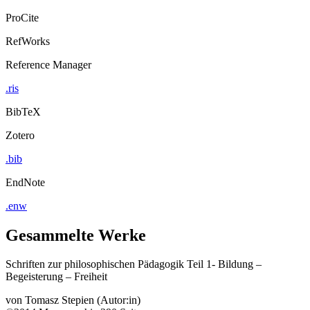
ProCite
RefWorks
Reference Manager
.ris
BibTeX
Zotero
.bib
EndNote
.enw
Gesammelte Werke
Schriften zur philosophischen Pädagogik Teil 1- Bildung –
Begeisterung – Freiheit
von
Tomasz Stepien (Autor:in)