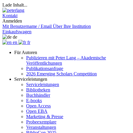
Lade Inhalt...
Kontakt
Anmelden
Mit Benutzername / Email
Über Ihre Institution
Einkaufswagen
de
en
fr
Für Autoren
Publizieren mit Peter Lang – Akademische
Veröffentlichungen
Publikationsanfrage
2026 Emerging Scholars Competition
Serviceleistungen
Serviceleistungen
Bibliotheken
Buchhändler
E-books
Open Access
Open EBA
Marketing & Presse
Probeexemplare
Veranstaltungen
BiblioCon 2025