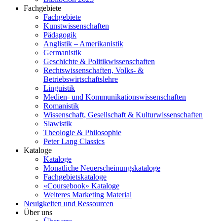
Fachgebiete
Fachgebiete
Kunstwissenschaften
Pädagogik
Anglistik – Amerikanistik
Germanistik
Geschichte & Politikwissenschaften
Rechtswissenschaften, Volks- &
Betriebswirtschaftslehre
Linguistik
Medien- und Kommunikationswissenschaften
Romanistik
Wissenschaft, Gesellschaft & Kulturwissenschaften
Slawistik
Theologie & Philosophie
Peter Lang Classics
Kataloge
Kataloge
Monatliche Neuerscheinungskataloge
Fachgebietskataloge
«Coursebook» Kataloge
Weiteres Marketing Material
Neuigkeiten und Ressourcen
Über uns