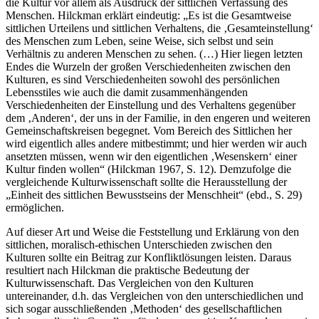
die Kultur vor allem als Ausdruck der sittlichen Verfassung des
Menschen. Hilckman erklärt eindeutig: „Es ist die Gesamtweise
sittlichen Urteilens und sittlichen Verhaltens, die ‚Gesamteinstellung‘
des Menschen zum Leben, seine Weise, sich selbst und sein
Verhältnis zu anderen Menschen zu sehen. (…) Hier liegen letzten
Endes die Wurzeln der großen Verschiedenheiten zwischen den
Kulturen, es sind Verschiedenheiten sowohl des persönlichen
Lebensstiles wie auch die damit zusammenhängenden
Verschiedenheiten der Einstellung und des Verhaltens gegenüber
dem ‚Anderen‘, der uns in der Familie, in den engeren und weiteren
Gemeinschaftskreisen begegnet. Vom Bereich des Sittlichen her
wird eigentlich alles andere mitbestimmt; und hier werden wir auch
ansetzten müssen, wenn wir den eigentlichen ‚Wesenskern‘ einer
Kultur finden wollen“ (Hilckman 1967, S. 12). Demzufolge die
vergleichende Kulturwissenschaft sollte die Herausstellung der
„Einheit des sittlichen Bewusstseins der Menschheit“ (ebd., S. 29)
ermöglichen.
Auf dieser Art und Weise die Feststellung und Erklärung von den
sittlichen, moralisch-ethischen Unterschieden zwischen den
Kulturen sollte ein Beitrag zur Konfliktlösungen leisten. Daraus
resultiert nach Hilckman die praktische Bedeutung der
Kulturwissenschaft. Das Vergleichen von den Kulturen
untereinander, d.h. das Vergleichen von den unterschiedlichen und
sich sogar ausschließenden ‚Methoden‘ des gesellschaftlichen