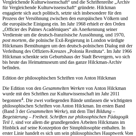
Vergleichende Kulturwissenschaft“ und die Schriftenreihe „Archiv
für Vergleichende Kulturwissenschaft“ gründete. Hilckman
engagierte sich auch politisch, setzte sich insbesondere für den
Prozess der Versöhnung zwischen den europäischen Völkern und
die europäische Einigung ein. Im Jahr 1968 erhielt er den Orden
„Officier des Palmes Académiques“ als Anerkennung seiner
Verdienste um die deutsch-französische Aussöhnung, und 1970,
post mortem
, die polnische Exil-Regierung in London würdigte
Hilckmans Bemühungen um den deutsch-polnischen Dialog mit der
Verleihung des Offiziers-Kreuzes „Polonia Restituta“. Im Jahr 1966
Hilckman schenkte sein Geburtshaus der Stadt Bevergern, wo sich
bis heute das Heimatmuseum und das ganze Hilckman-Archiv
befinden.
Edition der philosophischen Schriften von Anton Hilckman
Die Edition von den
Gesammelten Werken
von Anton Hilckman
wurde mit den Schriften zur Kulturwissenschaft im Jahr 2011
4
begonnen
. Die zwei vorliegenden Bände umfassen die wichtigsten
philosophischen Schriften von Anton Hilckman. Im ersten Band
(Band 3 der
Gesammelten Werke
), mit dem Titel
Bildung –
Begeisterung – Freiheit. Schriften zur philosophischen Pädagogik
Teil 1
, sind vor allem die grundlegenden Arbeiten Hilckmans im
Hinblick auf seine Konzeption der Sinnphilosophie enthalten. In
erster Linie handelt es sich um sein philosophisches Hauptwerk
Vom