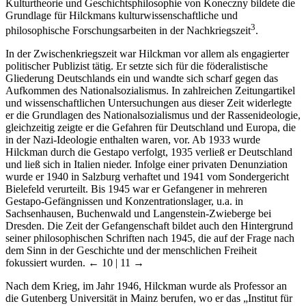
Kulturtheorie und Geschichtsphilosophie von Koneczny bildete die
Grundlage für Hilckmans kulturwissenschaftliche und
3
philosophische Forschungsarbeiten in der Nachkriegszeit
.
In der Zwischenkriegszeit war Hilckman vor allem als engagierter
politischer Publizist tätig. Er setzte sich für die föderalistische
Gliederung Deutschlands ein und wandte sich scharf gegen das
Aufkommen des Nationalsozialismus. In zahlreichen Zeitungartikel
und wissenschaftlichen Untersuchungen aus dieser Zeit widerlegte
er die Grundlagen des Nationalsozialismus und der Rassenideologie,
gleichzeitig zeigte er die Gefahren für Deutschland und Europa, die
in der Nazi-Ideologie enthalten waren, vor. Ab 1933 wurde
Hilckman durch die Gestapo verfolgt, 1935 verließ er Deutschland
und ließ sich in Italien nieder. Infolge einer privaten Denunziation
wurde er 1940 in Salzburg verhaftet und 1941 vom Sondergericht
Bielefeld verurteilt. Bis 1945 war er Gefangener in mehreren
Gestapo-Gefängnissen und Konzentrationslager, u.a. in
Sachsenhausen, Buchenwald und Langenstein-Zwieberge bei
Dresden. Die Zeit der Gefangenschaft bildet auch den Hintergrund
seiner philosophischen Schriften nach 1945, die auf der Frage nach
dem Sinn in der Geschichte und der menschlichen Freiheit
fokussiert wurden.
← 10 | 11 →
Nach dem Krieg, im Jahr 1946, Hilckman wurde als Professor an
die Gutenberg Universität in Mainz berufen, wo er das „Institut für