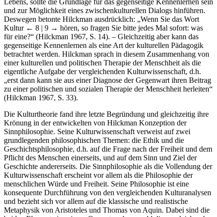
Lebens, sollte die Grundlage für das gegenseitige Kennenlernen sein
und zur Möglichkeit eines zwischenkulturellen Dialogs hinführen.
Deswegen betonte Hilckman ausdrücklich: „Wenn Sie das Wort
Kultur
← 8 | 9 →
hören, so fragen Sie bitte jedes Mal sofort: was
für eine?“ (Hilckman 1967, S. 14). – Gleichzeitig aber kann das
gegenseitige Kennenlernen als eine Art der kulturellen Pädagogik
betrachtet werden. Hilckman sprach in diesem Zusammenhang von
einer kulturellen und politischen Therapie der Menschheit als die
eigentliche Aufgabe der vergleichenden Kulturwissenschaft, d.h.
„erst dann kann sie aus einer Diagnose der Gegenwart ihren Beitrag
zu einer politischen und sozialen Therapie der Menschheit herleiten“
(Hilckman 1967, S. 33).
Die Kulturtheorie fand ihre letzte Begründung und gleichzeitig ihre
Krönung in der entwickelten von Hilckman Konzeption der
Sinnphilosophie. Seine Kulturwissenschaft verweist auf zwei
grundlegenden philosophischen Themen: die Ethik und die
Geschichtsphilosophie, d.h. auf die Frage nach der Freiheit und dem
Pflicht des Menschen einerseits, und auf dem Sinn und Ziel der
Geschichte andererseits. Die Sinnphilosophie als die Vollendung der
Kulturwissenschaft erscheint vor allem als die Philosophie der
menschlichen Würde und Freiheit. Seine Philosophie ist eine
konsequente Durchführung von den vergleichenden Kulturanalysen
und bezieht sich vor allem auf die klassische und realistische
Metaphysik von Aristoteles und Thomas von Aquin. Dabei sind die