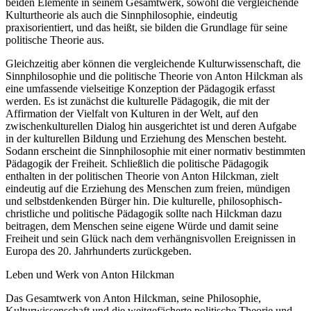
beiden Elemente in seinem Gesamtwerk, sowohl die vergleichende
Kulturtheorie als auch die Sinnphilosophie, eindeutig
praxisorientiert, und das heißt, sie bilden die Grundlage für seine
politische Theorie aus.
Gleichzeitig aber können die vergleichende Kulturwissenschaft, die
Sinnphilosophie und die politische Theorie von Anton Hilckman als
eine umfassende vielseitige Konzeption der Pädagogik erfasst
werden. Es ist zunächst die kulturelle Pädagogik, die mit der
Affirmation der Vielfalt von Kulturen in der Welt, auf den
zwischenkulturellen Dialog hin ausgerichtet ist und deren Aufgabe
in der kulturellen Bildung und Erziehung des Menschen besteht.
Sodann erscheint die Sinnphilosophie mit einer normativ bestimmten
Pädagogik der Freiheit. Schließlich die politische Pädagogik
enthalten in der politischen Theorie von Anton Hilckman, zielt
eindeutig auf die Erziehung des Menschen zum freien, mündigen
und selbstdenkenden Bürger hin. Die kulturelle, philosophisch-
christliche und politische Pädagogik sollte nach Hilckman dazu
beitragen, dem Menschen seine eigene Würde und damit seine
Freiheit und sein Glück nach dem verhängnisvollen Ereignissen in
Europa des 20. Jahrhunderts zurückgeben.
Leben und Werk von Anton Hilckman
Das Gesamtwerk von Anton Hilckman, seine Philosophie,
Kulturwissenschaft und die weitgefächerte politische Theorie und