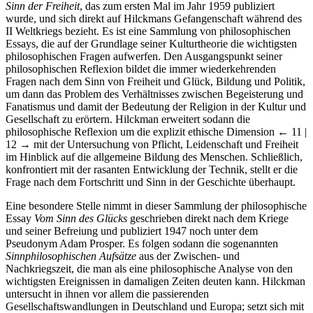
Sinn der Freiheit
, das zum ersten Mal im Jahr 1959 publiziert
wurde, und sich direkt auf Hilckmans Gefangenschaft während des
II Weltkriegs bezieht. Es ist eine Sammlung von philosophischen
Essays, die auf der Grundlage seiner Kulturtheorie die wichtigsten
philosophischen Fragen aufwerfen. Den Ausgangspunkt seiner
philosophischen Reflexion bildet die immer wiederkehrenden
Fragen nach dem Sinn von Freiheit und Glück, Bildung und Politik,
um dann das Problem des Verhältnisses zwischen Begeisterung und
Fanatismus und damit der Bedeutung der Religion in der Kultur und
Gesellschaft zu erörtern. Hilckman erweitert sodann die
philosophische Reflexion um die explizit ethische Dimension
← 11 |
12 →
mit der Untersuchung von Pflicht, Leidenschaft und Freiheit
im Hinblick auf die allgemeine Bildung des Menschen. Schließlich,
konfrontiert mit der rasanten Entwicklung der Technik, stellt er die
Frage nach dem Fortschritt und Sinn in der Geschichte überhaupt.
Eine besondere Stelle nimmt in dieser Sammlung der philosophische
Essay
Vom Sinn des Glücks
geschrieben direkt nach dem Kriege
und seiner Befreiung und publiziert 1947 noch unter dem
Pseudonym Adam Prosper. Es folgen sodann die sogenannten
Sinnphilosophischen Aufsätze
aus der Zwischen- und
Nachkriegszeit, die man als eine philosophische Analyse von den
wichtigsten Ereignissen in damaligen Zeiten deuten kann. Hilckman
untersucht in ihnen vor allem die passierenden
Gesellschaftswandlungen in Deutschland und Europa; setzt sich mit