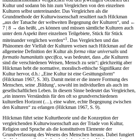
Kultur und sodann bis hin zum Vergleichen von den einzelnen
Kulturen selbst untereinander. Das Vergleichen als die
Grundmethode der Kulturwissenschaft resultiert nach Hilckman
„aus der Tatsache der weltweiten Begegnung der Kulturen“, und
←
7 | 8 →
das heißt, „es können und müssen sämtliche Kulturen auch
unter dem Aspekt ihrer einzelnen Teilgebiete, Stück für Stück
1
miteinander verglichen werden“
. Das Vergleichen und das
Phänomen der Vielfalt der Kulturen weisen nach Hilckman auf die
allgemeine Definition der Kultur als
forma vitae universalis
und
formatio humanitatis specifica
, was bedeutet, dass „die Kulturen
sind die verschiedenen Weisen, Mensch zu sein“; gleichzeitig aber
Hilckman hebt die normative, moralisch-ethische Signifikanz der
Kultur hervor, d.h.: „Eine Kultur ist eine Gesittungsform“
(Hilckman 1967, S. 30). Damit meint er die innere Formung des
Menschen, seine ‚Bildung‘, sowohl im individuellen als auch im
gesellschaftlichen Leben. In diesem Sinne bedeutet das Vergleichen,
„ein inneres Verständnis für den oft so grundverschiedenen
kulturellen Horizont (…), eine wahre, echte Begegnung zwischen
den Kulturen“ zu erlangen (Hilckman 1967, S. 9).
Hilckman führt seine Kulturtheorie und die Konzeption der
vergleichenden Kulturwissenschaft aus der Triade von Kultur,
Religion und Sprache als die konstitutiven Elemente der
Grundverfassung des Wesens des Menschen heraus. Dabei fungiert