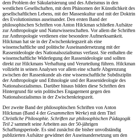
dem Problem der Säkularisierung und des Atheismus in den
westlichen Gesellschaften, mit dem Phänomen der Künstlichkeit des
gesellschaftlichen Lebens, mit der Massenkultur und mit der Doktrin
des Evolutionismus auseinander. Den ersten Band der
philosophischen Schriften von Anton Hilckman schließen Aufsätze
zur Anthropologie und Naturwissenschaften. Vor allem die Schriften
zur Anthropologie verdienen eine besondere Aufmerksamkeit.
Hilckman hat sie in der Zwischenkriegszeit als eine
wissenschaftliche und politische Auseinandersetzung mit der
Rassenideologie des Nationalsozialismus verfasst. Sie enthalten die
wissenschaftliche Widerlegung der Rassenideologie und sollten
direkt zur Hilckmans Verhaftung und Verurteilung führen. Hilckman
vollzieht in seinen Analysen vor allem eine scharfe Abgrenzung
zwischen der Rassenkunde als eine wissenschaftliche Subdisziplin
der Anthropologie und Ethnologie und der Rassenideologie des
Nationalsozialismus. Darüber hinaus bilden diese Schriften den
Hintergrund für sein politisches Engagement gegen den
Nationalsozialismus in der Zwischenkriegszeit.
Der zweite Band der philosophischen Schriften von Anton
Hilckman (Band 4 der
Gesammelten Werke
) mit dem Titel
Christliche Philosophie. Schriften zur philosophischen Pädagogik
Teil 2
sammelt seine Arbeiten aus der 50-jährigen
Schaffungsperiode. Es sind zunächst die bisher unvollständig
publizierten Aufsätze gewidmet der Auseinandersetzung um den