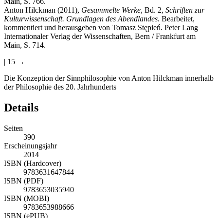
Main, S. 766.
Anton Hilckman (2011),
Gesammelte Werke
, Bd. 2,
Schriften zur
Kulturwissenschaft. Grundlagen des Abendlandes
. Bearbeitet,
kommentiert und herausgeben von Tomasz St
ę
pie
ń
. Peter Lang
Internationaler Verlag der Wissenschaften, Bern / Frankfurt am
Main, S. 714.
| 15 →
Die Konzeption der Sinnphilosophie von Anton Hilckman innerhalb
der Philosophie des 20. Jahrhunderts
Details
Seiten
390
Erscheinungsjahr
2014
ISBN (Hardcover)
9783631647844
ISBN (PDF)
9783653035940
ISBN (MOBI)
9783653988666
ISBN (ePUB)