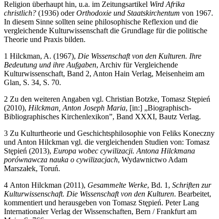
Religion überhaupt hin, u.a. im Zeitungsartikel
Wird Afrika
christlich?
(1936) oder
Orthodoxie und Staatskirchentum
von 1967.
In diesem Sinne sollten seine philosophische Reflexion und die
vergleichende Kulturwissenschaft die Grundlage für die politische
Theorie und Praxis bilden.
1
Hilckman, A. (1967),
Die Wissenschaft von den Kulturen. Ihre
Bedeutung und ihre Aufgaben
, Archiv für Vergleichende
Kulturwissenschaft, Band 2, Anton Hain Verlag, Meisenheim am
Glan, S. 34, S. 70.
2
Zu den weiteren Angaben vgl. Christian Botzke, Tomasz St
ę
pie
ń
(2010),
Hilckman, Anton Joseph Maria
, [in:] „Biographisch-
Bibliographisches Kirchenlexikon”, Band XXXI, Bautz Verlag.
3
Zu Kulturtheorie und Geschichtsphilosophie von Feliks Koneczny
und Anton Hilckman vgl. die vergleichenden Studien von: Tomasz
St
ę
pie
ń
(2013),
Europa wobec cywilizacji.
Antona Hilckmana
porównawcza nauka o cywilizacjach
, Wydawnictwo Adam
Marsza
ł
ek, Toru
ń
.
4
Anton Hilckman (2011),
Gesammelte Werke
, Bd. 1,
Schriften zur
Kulturwissenschaft. Die Wissenschaft von den Kulturen
. Bearbeitet,
kommentiert und herausgeben von Tomasz St
ę
pie
ń
. Peter Lang
Internationaler Verlag der Wissenschaften, Bern / Frankfurt am