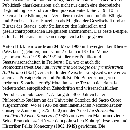
Publizistik charakterisieren sich nicht nur durch eine theoretische
Begründung, sie sind vor allem praxisorientiert. Sie
← 9 | 10 →
zielen auf die Bildung von Verhaltensmustern und auf die Fähigkeit
und Bereitschaft des Einzelnen als Mitglied der Gesellschaft und als
Bürger des Staates, aktiv Stellung zu den kulturellen und
gesellschaftspolitischen Ereignissen anzunehmen. Das beste Beispiel
dafür hat Hilckman mit seinem eigenen Leben gegeben.
Anton Hilckman wurde am 04. März 1900 in Bevergern bei Rheine
(Westfalen) geboren, und ist am 25. Januar 1970 in Mainz
gestorben. Von 1919 bis 1921 studierte er Politik- und
Staatswissenschaften in Freiburg i.Br., wo er auch die
Promotionsarbeit
Die naturrechtliche Soziologie der französischen
Aufklärung
(1921) verfasste. In der Zwischenkriegszeit wirkte er vor
allem als Privatgelehrter und Publizist. Die Beherrschung von
mehreren Sprachen ermöglichte ihm seine Texte in den damals
bedeutenden europäischen Zeitschriften und wissenschaftlichen
2
Periodika zu publizieren
. Anfang der 30er Jahren hat er
Philosophie-Studium an der Università Cattolica del Sacro Cuore
aufgenommen, wo er 1936 bei dem italienischen Neoscholastiker
Giuseppe Zamboni (1875-1950) mit der Arbeit
La storiosofia
induttiva di Feliks Koneczny
(1936) zum zweiten Mal promovierte.
Seine Promotionsschrift war dem polnischen Kulturphilosophen und
Historiker Feliks Koneczny (1862-1949) gewidmet. Die